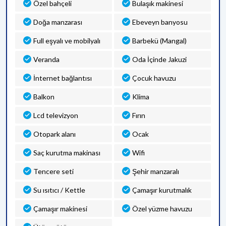
Özel bahçeli
Bulaşık makinesi
Doğa manzarası
Ebeveyn banyosu
Full eşyalı ve mobilyalı
Barbekü (Mangal)
Veranda
Oda İçinde Jakuzi
İnternet bağlantısı
Çocuk havuzu
Balkon
Klima
Lcd televizyon
Fırın
Otopark alanı
Ocak
Saç kurutma makinası
Wifi
Tencere seti
Şehir manzaralı
Su ısıtıcı / Kettle
Çamaşır kurutmalık
Çamaşır makinesi
Özel yüzme havuzu