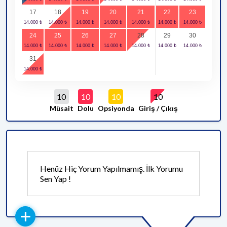
17
18
19
20
21
22
23
24
25
26
27
28
29
30
31
10
10
10
10
Müsait
Dolu
Opsiyonda
Giriş / Çıkış
Henüz Hiç Yorum Yapılmamış. İlk Yorumu
Sen Yap !