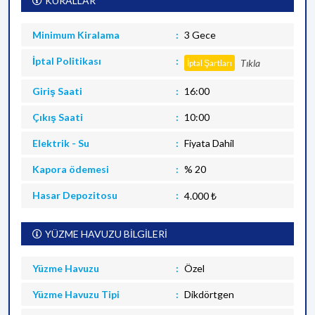
KURALLAR
Minimum Kiralama
3 Gece
İptal Politikası
Tıkla
İptal Şartları
Giriş Saati
16:00
Çıkış Saati
10:00
Elektrik - Su
Fiyata Dahil
Kapora ödemesi
% 20
Hasar Depozitosu
4.000 ₺
YÜZME HAVUZU BİLGİLERİ
Yüzme Havuzu
Özel
Yüzme Havuzu Tipi
Dikdörtgen