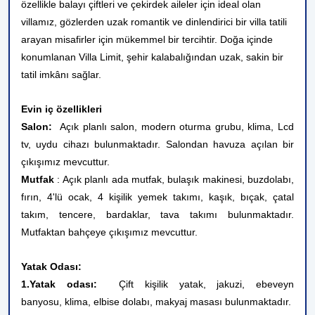
özellikle balayı çiftleri ve çekirdek aileler için ideal olan
villamız, gözlerden uzak romantik ve dinlendirici bir villa tatili
arayan misafirler için mükemmel bir tercihtir. Doğa içinde
konumlanan Villa Limit, şehir kalabalığından uzak, sakin bir
tatil imkânı sağlar.
Evin iç özellikleri
Salon:
Açık planlı salon, modern oturma grubu, klima, Lcd
tv, uydu cihazı bulunmaktadır. Salondan havuza açılan bir
çıkışımız mevcuttur.
Mutfak
: Açık planlı ada mutfak, bulaşık makinesi, buzdolabı,
fırın, 4'lü ocak, 4 kişilik yemek takımı, kaşık, bıçak, çatal
takım, tencere, bardaklar,
tava takımı bulunmaktadır.
Mutfaktan bahçeye çıkışımız mevcuttur.
Yatak Odası:
1.Yatak odası:
Çift kişilik yatak, jakuzi, ebeveyn
banyosu,
klima, elbise dolabı, makyaj masası bulunmaktadır.