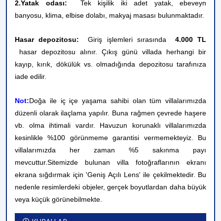
2.Yatak odası:
Tek kişilik iki adet yatak, ebeveyn
banyosu,
klima, elbise dolabı, makyaj masası bulunmaktadır.
Hasar depozitosu:
Giriş işlemleri sırasında
4.000 TL
hasar depozitosu alınır. Çıkış günü villada herhangi bir
kayıp, kırık, dökülük vs. olmadığında depozitosu tarafınıza
iade edilir.
Not:
Doğa ile iç içe yaşama sahibi olan tüm villalarımızda
düzenli olarak ilaçlama yapılır. Buna rağmen çevrede haşere
vb. olma ihtimali vardır. Havuzun korunaklı villalarımızda
kesinlikle %100 görünmeme garantisi vermemekteyiz. Bu
villalarımızda her zaman %5 sakınma payı
mevcuttur.
Sitemizde bulunan villa fotoğraflarının ekranı
ekrana sığdırmak için 'Geniş Açılı Lens' ile çekilmektedir. Bu
nedenle resimlerdeki objeler, gerçek boyutlardan daha büyük
veya küçük görünebilmekte.