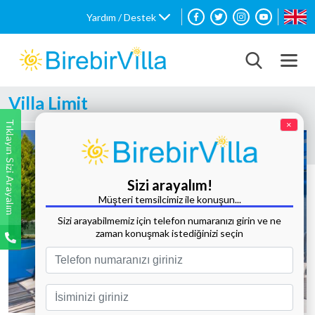
Yardım / Destek
Villa Limit
Tıklayın Sizi Arayalım
×
Sizi arayalım!
Müşteri temsilcimiz ile konuşun...
Sizi arayabilmemiz için telefon numaranızı girin ve ne
zaman konuşmak istediğinizi seçin
Tüm Fotoğrafları Göster