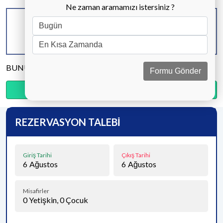
Ne zaman aramamızı istersiniz ?
KAPASİTE
BANYO & WC
YATAK ODASI
4 KİŞİ
2 ADET
2 ADET
BUNU PAYLAŞ
Formu Gönder
Ödemenin %20’sini şimdi, kalanını kapıda öde.
REZERVASYON TALEBİ
Giriş Tarihi
Çıkış Tarihi
6
Ağustos
6
Ağustos
Misafirler
0
Yetişkin,
0
Çocuk