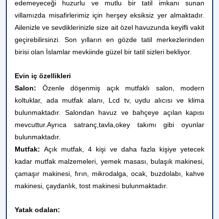
edemeyeceği huzurlu ve mutlu bir tatil imkanı sunan
villamızda misafirlerimiz için herşey eksiksiz yer almaktadır.
Ailenizle ve sevdiklerinizle size ait özel havuzunda keyifli vakit
geçirebilirsinzi.
Son yılların en gözde tatil merkezlerinden
birisi olan İslamlar mevkiinde güzel bir tatil sizleri bekliyor.
Evin iç özellikleri
Salon:
Özenle döşenmiş açık mutfaklı salon, modern
koltuklar, ada mutfak alanı, Lcd tv, uydu alıcısı ve klima
bulunmaktadır. Salondan havuz ve bahçeye açılan kapısı
mevcuttur.Ayrıca satranç,tavla,okey takımı gibi oyunlar
bulunmaktadır.
Mutfak:
Açık mutfak, 4 kişi ve daha fazla kişiye yetecek
kadar mutfak malzemeleri, yemek masası, bulaşık makinesi,
çamaşır makinesi, fırın, mikrodalga, ocak, buzdolabı, kahve
makinesi, çaydanlık, tost makinesi bulunmaktadır.
Yatak odaları: