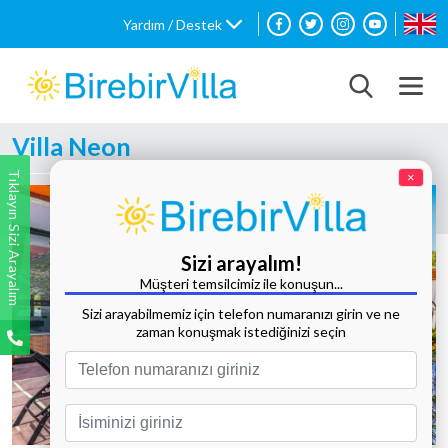
Yardım / Destek
Villa Neon
Tıklayın Sizi Arayalım
×
Sizi arayalım!
Müşteri temsilcimiz ile konuşun...
Sizi arayabilmemiz için telefon numaranızı girin ve ne
zaman konuşmak istediğinizi seçin
Tüm Fotoğrafları Göster