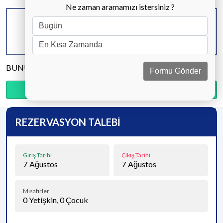
Ne zaman aramamızı istersiniz ?
KAPASİTE
BANYO & WC
YATAK ODASI
4 KİŞİ
2 ADET
2 ADET
BUNU PAYLAŞ
Formu Gönder
Ödemenin %20’sini şimdi, kalanını kapıda öde.
REZERVASYON TALEBİ
Giriş Tarihi
Çıkış Tarihi
7
Ağustos
7
Ağustos
Misafirler
0
Yetişkin,
0
Çocuk