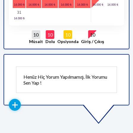
31
10
10
10
10
Müsait
Dolu
Opsiyonda
Giriş / Çıkış
Henüz Hiç Yorum Yapılmamış. İlk Yorumu
Sen Yap !