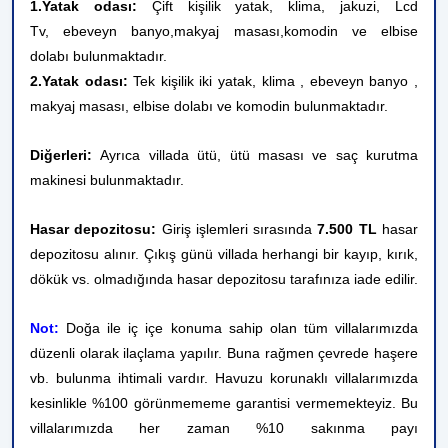
1.Yatak odası:
Çift kişilik yatak, klima, jakuzi, Lcd
Tv, ebeveyn banyo,
makyaj masası,
komodin ve elbise
dolabı bulunmaktadır.
2.Yatak odası:
Tek kişilik iki yatak, klima , ebeveyn banyo ,
makyaj masası, elbise dolabı ve komodin bulunmaktadır.
Diğerleri:
Ayrıca villada ütü, ütü masası ve saç kurutma
makinesi bulunmaktadır.
Hasar depozitosu:
Giriş işlemleri sırasında
7.500 TL
hasar
depozitosu alınır. Çıkış günü villada herhangi bir kayıp, kırık,
dökük vs. olmadığında hasar depozitosu tarafınıza iade edilir.
Not:
Doğa ile iç içe konuma sahip olan tüm villalarımızda
düzenli olarak ilaçlama yapılır. Buna rağmen çevrede haşere
vb. bulunma ihtimali vardır. Havuzu korunaklı villalarımızda
kesinlikle %100 görünmememe garantisi vermemekteyiz. Bu
villalarımızda her zaman %10 sakınma payı