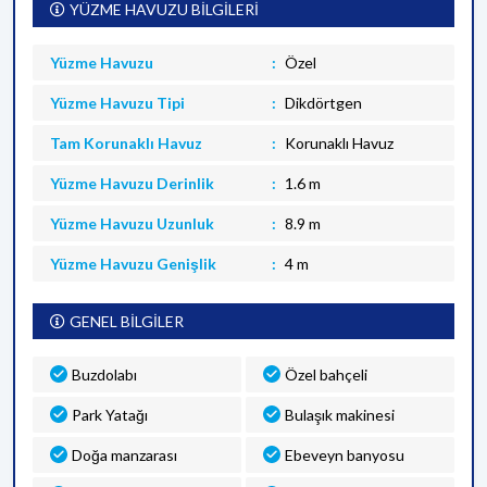
YÜZME HAVUZU BİLGİLERİ
Yüzme Havuzu
Özel
Yüzme Havuzu Tipi
Dikdörtgen
Tam Korunaklı Havuz
Korunaklı Havuz
Yüzme Havuzu Derinlik
1.6 m
Yüzme Havuzu Uzunluk
8.9 m
Yüzme Havuzu Genişlik
4 m
GENEL BİLGİLER
Buzdolabı
Özel bahçeli
Park Yatağı
Bulaşık makinesi
Doğa manzarası
Ebeveyn banyosu