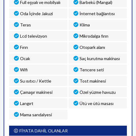
Full eşyalı ve mobilyalı
Barbekü (Mangal)
Oda İçinde Jakuzi
İnternet bağlantısı
Teras
Klima
Lcd televizyon
Mikrodalga fırın
Fırın
Otopark alanı
Ocak
Saç kurutma makinası
Wifi
Tencere seti
Su ısıtıcı / Kettle
Tost makinesi
Çamaşır makinesi
Özel yüzme havuzu
Langırt
Ütü ve ütü masası
Mama sandalyesi
FİYATA DAHİL OLANLAR