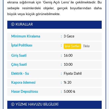
ekrana sığdırmak için ’Geniş Açılı Lens’ ile çekilmektedir. Bu
sebeple resimlerdeki objeler, gerçek boyutlarından daha
büyük veya küçük görünebilmekte.
KURALLAR
Minimum Kiralama
3 Gece
İptal Politikası
Tıkla
İptal Şartları
Giriş Saati
16:00
Çıkış Saati
10:00
Elektrik - Su
Fiyata Dahil
Kapora ödemesi
% 20
Hasar Depozitosu
5.000 ₺
YÜZME HAVUZU BİLGİLERİ