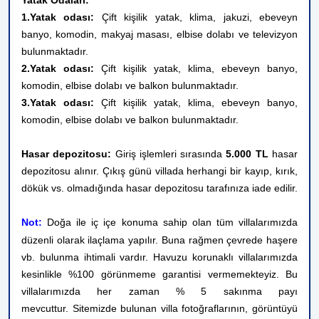
Yatak Odaları:
1.Yatak odası:
Çift kişilik yatak, klima, jakuzi, ebeveyn
banyo, komodin, makyaj masası, elbise dolabı ve televizyon
bulunmaktadır.
2.Yatak odası:
Çift kişilik yatak, klima, ebeveyn banyo,
komodin,
elbise dolabı ve balkon bulunmaktadır.
3.Yatak odası:
Çift kişilik yatak, klima, ebeveyn banyo,
komodin,
elbise dolabı ve balkon bulunmaktadır.
Hasar depozitosu:
Giriş işlemleri sırasında
5.000
TL
hasar
depozitosu alınır. Çıkış günü villada herhangi bir kayıp, kırık,
dökük vs. olmadığında hasar depozitosu tarafınıza iade edilir.
Not:
Doğa ile iç içe konuma sahip olan tüm villalarımızda
düzenli olarak ilaçlama yapılır. Buna rağmen çevrede haşere
vb. bulunma ihtimali vardır. Havuzu korunaklı villalarımızda
kesinlikle %100 görünmeme garantisi vermemekteyiz. Bu
villalarımızda her zaman % 5 sakınma payı
mevcuttur.
Sitemizde bulunan villa fotoğraflarının, görüntüyü