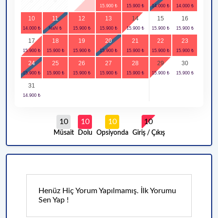
3
4
5
10
11
12
13
14
15
16
17
18
19
20
21
22
23
24
25
26
27
28
29
30
31
10
10
10
10
Müsait
Dolu
Opsiyonda
Giriş / Çıkış
Henüz Hiç Yorum Yapılmamış. İlk Yorumu
Sen Yap !