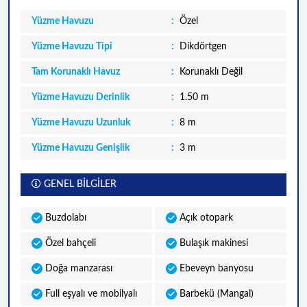
Yüzme Havuzu
Özel
Yüzme Havuzu Tipi
Dikdörtgen
Tam Korunaklı Havuz
Korunaklı Değil
Yüzme Havuzu Derinlik
1.50 m
Yüzme Havuzu Uzunluk
8 m
Yüzme Havuzu Genişlik
3 m
GENEL BİLGİLER
Buzdolabı
Açık otopark
Özel bahçeli
Bulaşık makinesi
Doğa manzarası
Ebeveyn banyosu
Full eşyalı ve mobilyalı
Barbekü (Mangal)