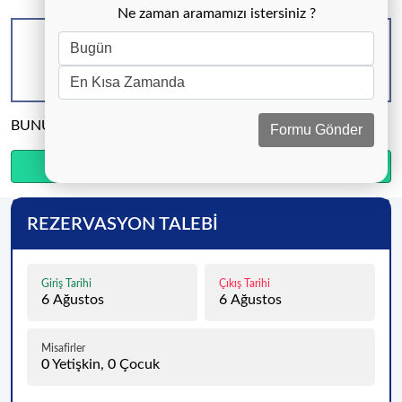
Ne zaman aramamızı istersiniz ?
KAPASİTE
BANYO & WC
YATAK ODASI
6 KİŞİ
3 ADET
3 ADET
BUNU PAYLAŞ
Formu Gönder
Ödemenin %20’sini şimdi, kalanını kapıda öde.
REZERVASYON TALEBİ
Giriş Tarihi
Çıkış Tarihi
6
Ağustos
6
Ağustos
Misafirler
0
Yetişkin,
0
Çocuk