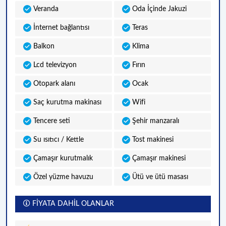
Veranda
Oda İçinde Jakuzi
İnternet bağlantısı
Teras
Balkon
Klima
Lcd televizyon
Fırın
Otopark alanı
Ocak
Saç kurutma makinası
Wifi
Tencere seti
Şehir manzaralı
Su ısıtıcı / Kettle
Tost makinesi
Çamaşır kurutmalık
Çamaşır makinesi
Özel yüzme havuzu
Ütü ve ütü masası
FİYATA DAHİL OLANLAR