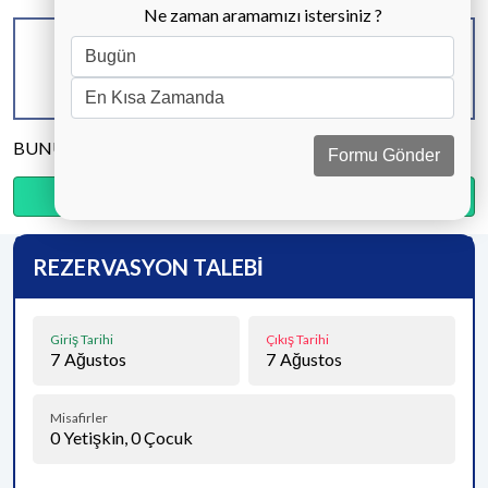
Ne zaman aramamızı istersiniz ?
KAPASİTE
BANYO & WC
YATAK ODASI
12 KİŞİ
6 ADET
6 ADET
BUNU PAYLAŞ
Formu Gönder
Ödemenin %20’sini şimdi, kalanını kapıda öde.
REZERVASYON TALEBİ
Giriş Tarihi
Çıkış Tarihi
7
Ağustos
7
Ağustos
Misafirler
0
Yetişkin,
0
Çocuk