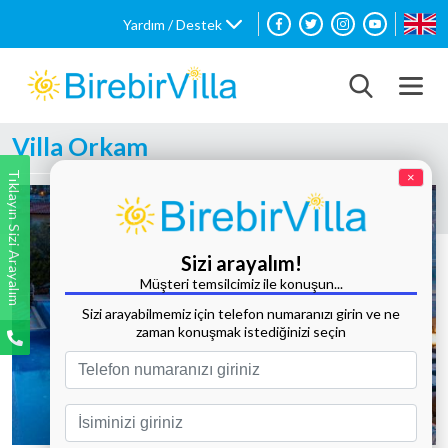
Yardım / Destek
Villa Orkam
Tıklayın Sizi Arayalım
×
Sizi arayalım!
Müşteri temsilcimiz ile konuşun...
Sizi arayabilmemiz için telefon numaranızı girin ve ne
zaman konuşmak istediğinizi seçin
Tüm Fotoğrafları Göster