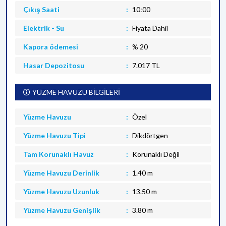
Çıkış Saati
10:00
Elektrik - Su
Fiyata Dahil
Kapora ödemesi
% 20
Hasar Depozitosu
7.017 TL
YÜZME HAVUZU BİLGİLERİ
Yüzme Havuzu
Özel
Yüzme Havuzu Tipi
Dikdörtgen
Tam Korunaklı Havuz
Korunaklı Değil
Yüzme Havuzu Derinlik
1.40 m
Yüzme Havuzu Uzunluk
13.50 m
Yüzme Havuzu Genişlik
3.80 m