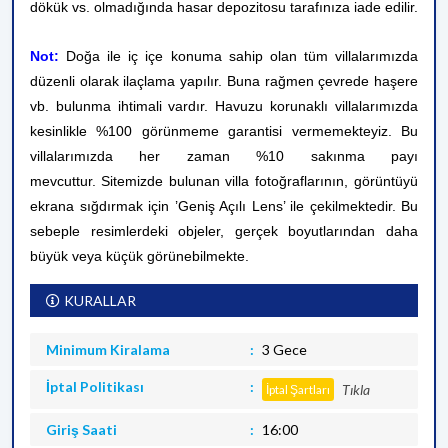
dökük vs. olmadığında hasar depozitosu tarafınıza iade edilir.
Not:
Doğa ile iç içe konuma sahip olan tüm villalarımızda
düzenli olarak ilaçlama yapılır. Buna rağmen çevrede haşere
vb. bulunma ihtimali vardır. Havuzu korunaklı villalarımızda
kesinlikle %100 görünmeme garantisi vermemekteyiz. Bu
villalarımızda her zaman %10 sakınma payı
mevcuttur.
Sitemizde bulunan villa fotoğraflarının, görüntüyü
ekrana sığdırmak için ’Geniş Açılı Lens’ ile çekilmektedir. Bu
sebeple resimlerdeki objeler, gerçek boyutlarından daha
büyük veya küçük görünebilmekte.
KURALLAR
Minimum Kiralama
3 Gece
İptal Politikası
Tıkla
İptal Şartları
Giriş Saati
16:00