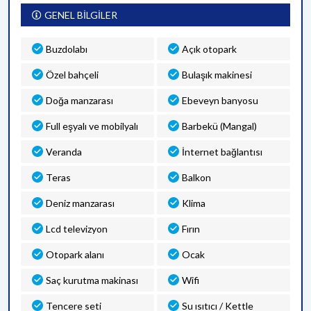
GENEL BİLGİLER
Buzdolabı
Açık otopark
Özel bahçeli
Bulaşık makinesi
Doğa manzarası
Ebeveyn banyosu
Full eşyalı ve mobilyalı
Barbekü (Mangal)
Veranda
İnternet bağlantısı
Teras
Balkon
Deniz manzarası
Klima
Lcd televizyon
Fırın
Otopark alanı
Ocak
Saç kurutma makinası
Wifi
Tencere seti
Su ısıtıcı / Kettle