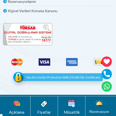
Rezervasyonlarım
Kişisel Verileri Koruma Kanunu
You Are Under Protection With 256 Bit SSL Certificate.
© Copyright 2012 - 2022 | All Rights Reserved
Böceksoft
Açıklama
Fiyatlar
Müsaitlik
Rezervasyon