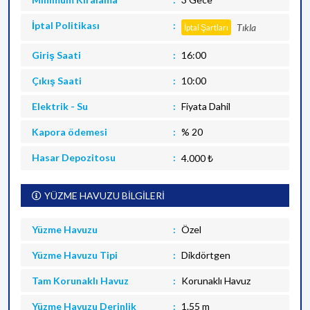
İptal Politikası
Tıkla
İptal Şartları
Giriş Saati
16:00
Çıkış Saati
10:00
Elektrik - Su
Fiyata Dahil
Kapora ödemesi
% 20
Hasar Depozitosu
4.000 ₺
YÜZME HAVUZU BİLGİLERİ
Yüzme Havuzu
Özel
Yüzme Havuzu Tipi
Dikdörtgen
Tam Korunaklı Havuz
Korunaklı Havuz
Yüzme Havuzu Derinlik
1.55 m