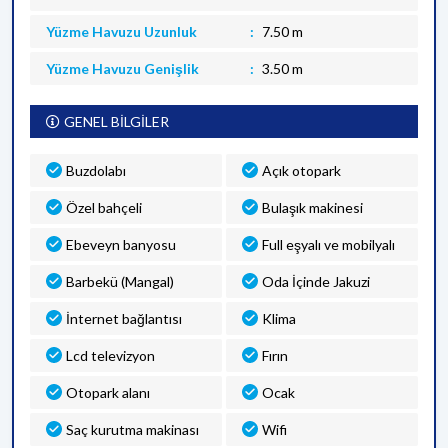
Yüzme Havuzu Uzunluk
7.50 m
Yüzme Havuzu Genişlik
3.50 m
GENEL BİLGİLER
Buzdolabı
Açık otopark
Özel bahçeli
Bulaşık makinesi
Ebeveyn banyosu
Full eşyalı ve mobilyalı
Barbekü (Mangal)
Oda İçinde Jakuzi
İnternet bağlantısı
Klima
Lcd televizyon
Fırın
Otopark alanı
Ocak
Saç kurutma makinası
Wifi