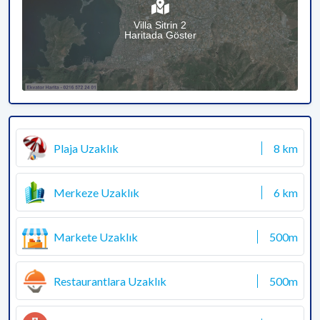
Villa Sitrin 2
Haritada Göster
Plaja Uzaklık
8 km
Merkeze Uzaklık
6 km
Markete Uzaklık
500m
Restaurantlara Uzaklık
500m