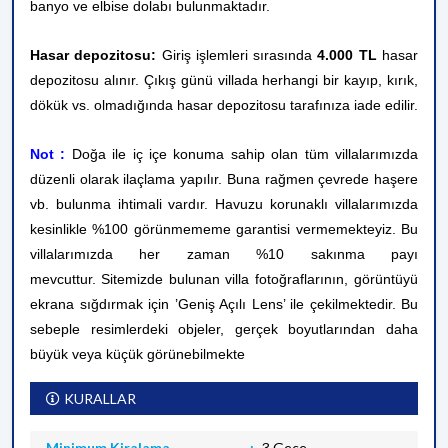
banyo
ve elbise dolabı bulunmaktadır.
Hasar depozitosu:
Giriş işlemleri sırasında
4.000 TL
hasar
depozitosu alınır. Çıkış günü villada herhangi bir kayıp, kırık,
dökük vs. olmadığında hasar depozitosu tarafınıza iade edilir.
Not
:
Doğa ile iç içe konuma sahip olan tüm villalarımızda
düzenli olarak ilaçlama yapılır. Buna rağmen çevrede haşere
vb. bulunma ihtimali vardır. Havuzu korunaklı villalarımızda
kesinlikle %100 görünmememe garantisi vermemekteyiz. Bu
villalarımızda her zaman %10 sakınma payı
mevcuttur.
Sitemizde bulunan villa fotoğraflarının, görüntüyü
ekrana sığdırmak için ’Geniş Açılı Lens’ ile çekilmektedir. Bu
sebeple resimlerdeki objeler, gerçek boyutlarından daha
büyük veya küçük görünebilmekte
KURALLAR
Minimum Kiralama
3 Gece