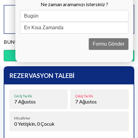
Ne zaman aramamızı istersiniz ?
KAPASİTE
BANYO & WC
YATAK ODASI
5 KİŞİ
2 ADET
2 ADET
BUNU PAYLAŞ
Formu Gönder
Ödemenin %20’sini şimdi, kalanını kapıda öde.
REZERVASYON TALEBİ
Giriş Tarihi
Çıkış Tarihi
7
Ağustos
7
Ağustos
Misafirler
0
Yetişkin,
0
Çocuk