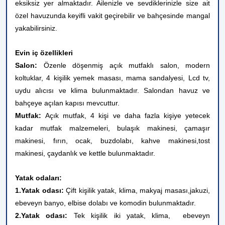
eksiksiz yer almaktadır. Ailenizle ve sevdiklerinizle size ait
özel havuzunda keyifli vakit geçirebilir ve bahçesinde mangal
yakabilirsiniz.
Evin iç özellikleri
Salon:
Özenle döşenmiş açık mutfaklı salon, modern
koltuklar, 4 kişilik yemek masası, mama sandalyesi, Lcd tv,
uydu alıcısı ve klima bulunmaktadır. Salondan havuz ve
bahçeye açılan kapısı mevcuttur.
Mutfak:
Açık mutfak, 4 kişi ve daha fazla kişiye yetecek
kadar mutfak malzemeleri, bulaşık makinesi, çamaşır
makinesi, fırın, ocak, buzdolabı, kahve makinesi,tost
makinesi, çaydanlık ve kettle bulunmaktadır.
Yatak odaları:
1.Yatak odası:
Çift kişilik yatak, klima, makyaj masası,jakuzi,
ebeveyn banyo, elbise dolabı ve komodin bulunmaktadır.
2.Yatak odası:
Tek kişilik iki yatak, klima,
ebeveyn