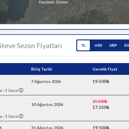
Haritada Göster
 Steve Sezon Fiyatları
TL
USD
GBP
E
Bitiş Tarihi
Gecelik Fiyat
19.500₺
7 Ağustos 2026
a : 3 Gece
19.500₺
10 Ağustos 2026
17.550₺
a : 3 Gece
19.500₺
6
31 Ağustos 2026