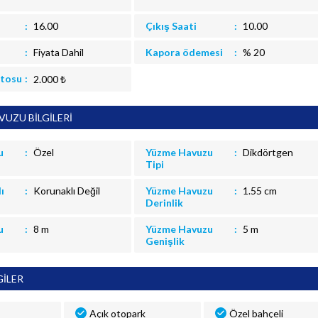
16.00
Çıkış Saati
10.00
Fiyata Dahil
Kapora ödemesi
% 20
itosu
2.000 ₺
UZU BİLGİLERİ
u
Özel
Yüzme Havuzu
Dikdörtgen
Tipi
ı
Korunaklı Değil
Yüzme Havuzu
1.55 cm
Derinlik
u
8 m
Yüzme Havuzu
5 m
Genişlik
GİLER
Açık otopark
Özel bahçeli