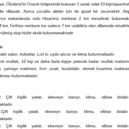
iye, Ölüdeniz'in Ovacık bölgesinde bulunan 5 yatak odalı 10 kişi kapasitel
le villasıdır. Ayrıca çocuklu aileler için de güzel bir seçenektir. Alış
ence mekanlarıyla ünlü Hisarönü merkeze 2 km mesafede bulunmakt
4 km, Fethiye merkeze ise sadece 7 km uzaklıkta olan villamızda misafirl
ünülmüş olup hiçbir eksik bulunmamaktadır
ri
klı salon, koltuklar, Lcd tv, uydu alıcısı ve klima bulunmaktadır.
anlı mutfak, 10 kişi ve daha fazla kişiye yetecek kadar mutfak malzeme
i, çamaşır makinesi, fırın ,ocak, buzdolabı, ekmek kızartma makinas
kinası bulunmaktadır.
sı:
Çift kişilik yatak
, ebeveyn banyo, klima, elbise dolab
ktadır.
:
Çift kişilik yatak
, ebeveyn banyo, klima, elbise dolab
ktadır.
sı:
Çift kişilik yatak
, ebeveyn banyo, klima, elbise dolab