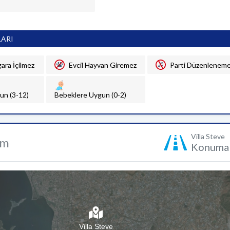
LARI
gara İçilmez
Evcil Hayvan Giremez
Parti Düzenlenem
un (3-12)
Bebeklere Uygun (0-2)
Villa Steve
um
Konuma 
Villa Steve