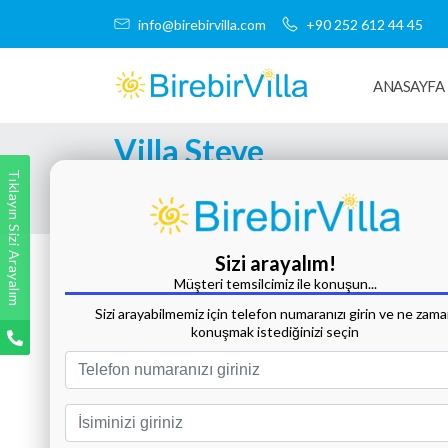
info@birebirvilla.com
+90 252 612 44 45
ANASAYFA
Villa Steve
Tıklayın Sizi Arayalım
Tüm Fotoğrafları Göster
Sizi arayalım!
Müşteri temsilcimiz ile konuşun...
Sizi arayabilmemiz için telefon numaranızı girin ve ne zam
konuşmak istediğinizi seçin