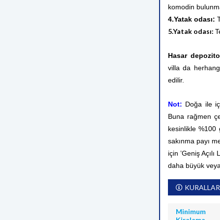
komodin bulunma
4.Yatak odası:
T
5.Yatak odası:
T
Hasar depozito
villa da herhang
edilir.
Not:
Doğa ile i
Buna rağmen çev
kesinlikle %100
sakınma payı me
için ’Geniş Açılı
daha büyük veya
KURALLAR
Minimum
Kiralama