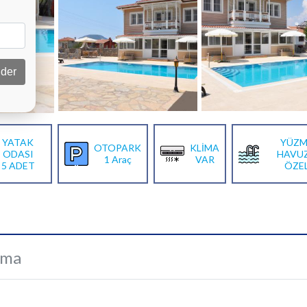
der
YATAK
YÜZM
OTOPARK
KLİMA
ODASI
HAVU
1 Araç
VAR
5 ADET
ÖZE
ama