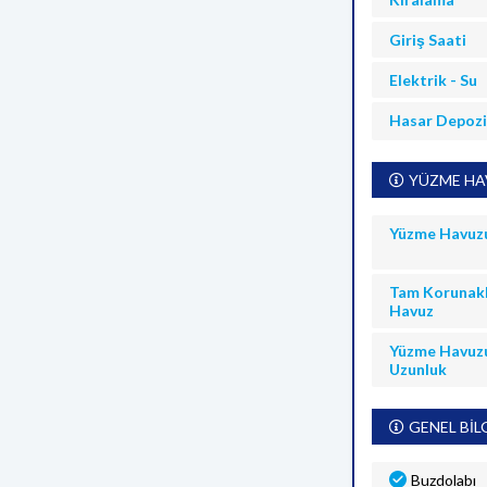
Giriş Saati
Elektrik - Su
Hasar Depoz
YÜZME HAV
Yüzme Havuz
Tam Korunakl
Havuz
Yüzme Havuz
Uzunluk
GENEL BİL
Buzdolabı