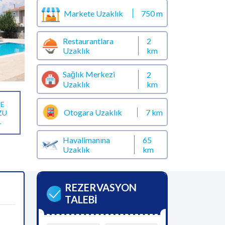
Markete Uzaklık
750 m
Restaurantlara
2
Uzaklık
km
Sağlık Merkezi
2
km
Uzaklık
E
Otogara Uzaklık
7 km
ZU
L
Havalimanına
65
Uzaklık
km
REZERVASYON
TALEBİ