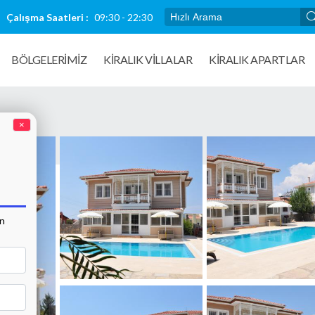
Çalışma Saatleri :
09:30 - 22:30
BÖLGELERİMİZ
KIRALIK VILLALAR
KİRALIK APARTLAR
×
an