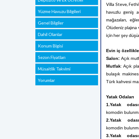
Villa Steve
, Feth
Yüzme Havuzu Bilgileri
havuzlu geniş ai
mağazaları, eğl
Genel Bilgiler
Ölüdeniz plajına 
Dahil Olanlar
için her şey düş
Konum Blgisi
Evin iç özellikle
Sezon Fiyatları
Salon:
Açık mutfa
Mutfak
: Açık pl
Müsaitlik Takvimi
bulaşık makines
Yorumlar
Türk kahvesi ma
Yatak Odaları
1.Yatak oda
komodin bulunma
2.Yatak odası
komodin bulunma
3.Yatak oda