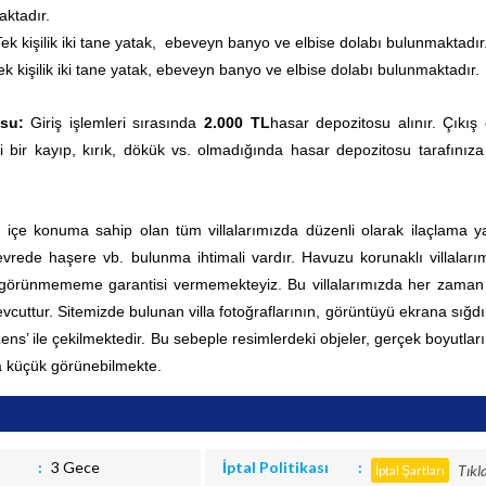
ktadır.
ek kişilik iki tane yatak,
ebeveyn banyo ve elbise dolabı bulunmaktadır
ek kişilik iki tane yatak,
ebeveyn banyo ve elbise dolabı bulunmaktadır.
su:
Giriş işlemleri sırasında
2.000 TL
hasar depozitosu alınır. Çıkış
i bir kayıp, kırık, dökük vs. olmadığında hasar depozitosu tarafınıza
ç içe konuma sahip olan tüm villalarımızda düzenli olarak ilaçlama yap
rede haşere vb. bulunma ihtimali vardır. Havuzu korunaklı villaları
 görünmememe garantisi vermemekteyiz. Bu villalarımızda her zama
vcuttur.
Sitemizde bulunan villa fotoğraflarının, görüntüyü ekrana sığd
 Lens’ ile çekilmektedir. Bu sebeple resimlerdeki objeler, gerçek boyutla
 küçük görünebilmekte.
3 Gece
İptal Politikası
Tıkl
İptal Şartları