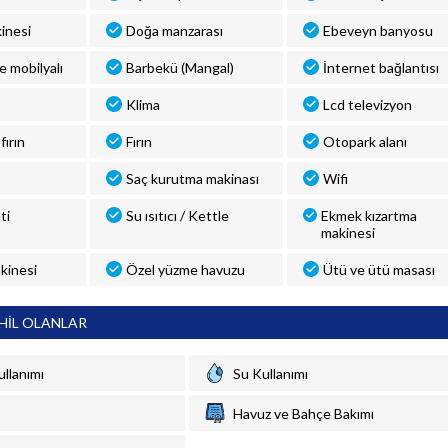
inesi
Doğa manzarası
Ebeveyn banyosu
ve mobilyalı
Barbekü (Mangal)
İnternet bağlantısı
Klima
Lcd televizyon
fırın
Fırın
Otopark alanı
Saç kurutma makinası
Wifi
ti
Su ısıtıcı / Kettle
Ekmek kızartma
makinesi
kinesi
Özel yüzme havuzu
Ütü ve ütü masası
HİL OLANLAR
ullanımı
Su Kullanımı
Havuz ve Bahçe Bakımı