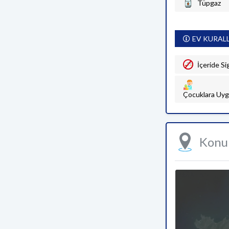
Tüpgaz
EV KURAL
İçeride Si
Çocuklara Uyg
Kon