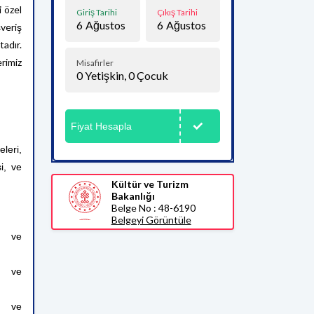
i özel
Giriş Tarihi
Çıkış Tarihi
6
Ağustos
6
Ağustos
veriş
adır.
erimiz
Misafirler
0
Yetişkin,
0
Çocuk
Fiyat Hesapla
leri,
i, ve
Kültür ve Turizm
Bakanlığı
Belge No : 48-6190
Belgeyi Görüntüle
ı ve
ı ve
ı ve