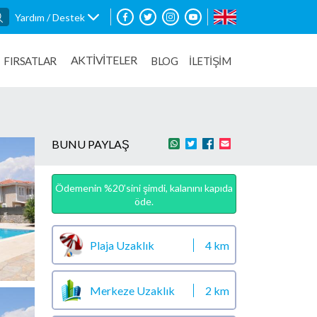
Yardım / Destek
AKTİVİTELER
FIRSATLAR
BLOG
İLETİŞİM
BUNU PAYLAŞ
Ödemenin %20’sini şimdi, kalanını kapıda
öde.
Plaja Uzaklık
4 km
Merkeze Uzaklık
2 km