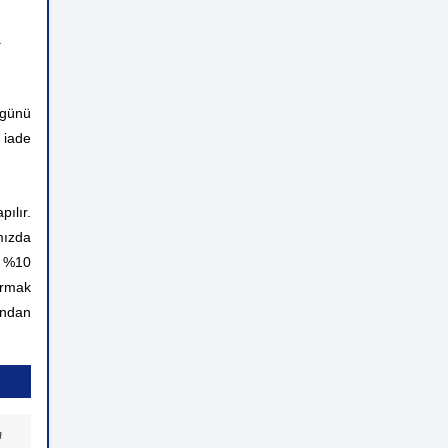
.
 günü
 iade
ılır.
mızda
n %10
ırmak
rından
a