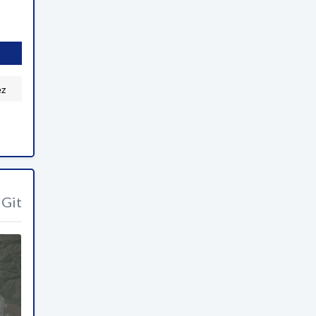
ez
Git