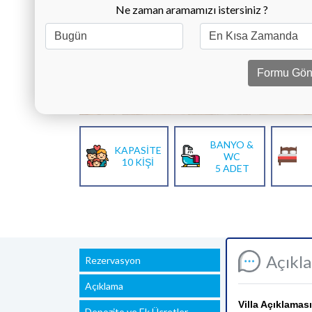
Ne zaman aramamızı istersiniz ?
Formu Gön
BANYO &
KAPASİTE
WC
10 KİŞİ
5 ADET
Açıkl
Rezervasyon
Açıklama
Villa Açıklaması
Depozito ve Ek Ücretler