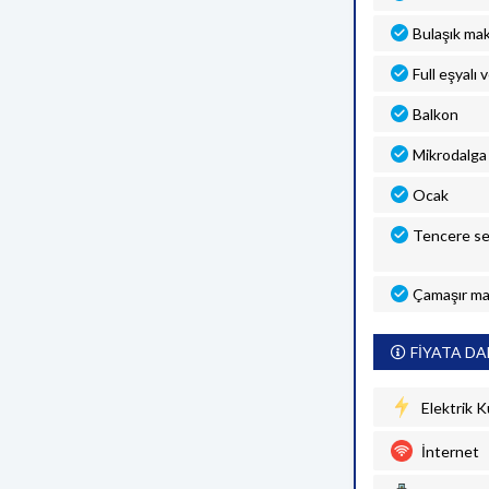
Bulaşık mak
Full eşyalı 
Balkon
Mikrodalga 
Ocak
Tencere se
Çamaşır ma
FİYATA DA
Elektrik K
İnternet