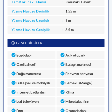
Tam Korunaklı Havuz
Korunaklı Havuz
Yüzme Havuzu Derinlik
1.55 m
Yüzme Havuzu Uzunluk
8 m
Yüzme Havuzu Genişlik
3.5 m
GENEL BİLGİLER
Buzdolabı
Açık otopark
Özel bahçeli
Bulaşık makinesi
Doğa manzarası
Ebeveyn banyosu
Full eşyalı ve mobilyalı
Barbekü (Mangal)
İnternet bağlantısı
Klima
Lcd televizyon
Mikrodalga fırın
Fırın
Otopark alanı