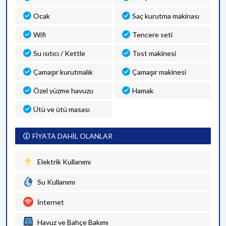
Ocak
Saç kurutma makinası
Wifi
Tencere seti
Su ısıtıcı / Kettle
Tost makinesi
Çamaşır kurutmalık
Çamaşır makinesi
Özel yüzme havuzu
Hamak
Ütü ve ütü masası
FİYATA DAHİL OLANLAR
Elektrik Kullanımı
Su Kullanımı
İnternet
Havuz ve Bahçe Bakımı