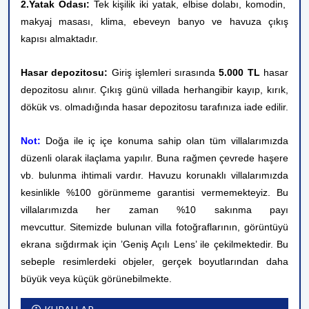
2.Yatak Odası:
Tek kişilik iki yatak, elbise dolabı, komodin,
makyaj masası, klima, ebeveyn banyo ve havuza çıkış
kapısı
almaktadır.
Hasar depozitosu:
Giriş işlemleri sırasında
5.000 TL
hasar
depozitosu alınır. Çıkış günü villada herhangibir kayıp, kırık,
dökük vs. olmadığında hasar depozitosu tarafınıza iade edilir.
Not:
Doğa ile iç içe konuma sahip olan tüm villalarımızda
düzenli olarak ilaçlama yapılır. Buna rağmen çevrede haşere
vb. bulunma ihtimali vardır. Havuzu korunaklı villalarımızda
kesinlikle %100 görünmeme garantisi vermemekteyiz. Bu
villalarımızda her zaman %10 sakınma payı
mevcuttur.
Sitemizde bulunan villa fotoğraflarının, görüntüyü
ekrana sığdırmak için ’Geniş Açılı Lens’ ile çekilmektedir. Bu
sebeple resimlerdeki objeler, gerçek boyutlarından daha
büyük veya küçük görünebilmekte.