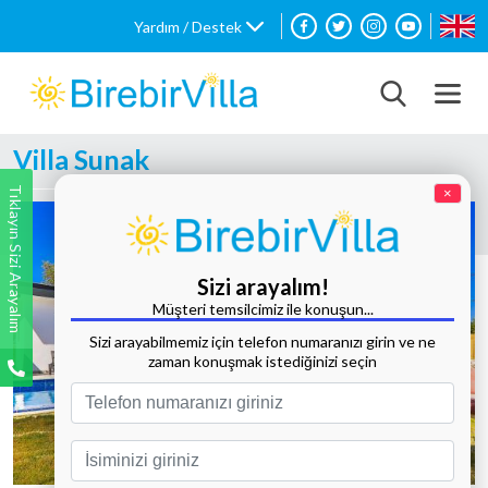
Yardım / Destek
Villa Sunak
Tıklayın Sizi Arayalım
×
Sizi arayalım!
Müşteri temsilcimiz ile konuşun...
Sizi arayabilmemiz için telefon numaranızı girin ve ne
zaman konuşmak istediğinizi seçin
Tüm Fotoğrafları Göster