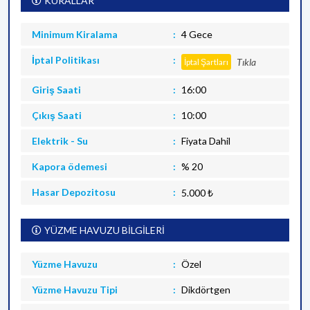
KURALLAR
Minimum Kiralama
4 Gece
İptal Politikası
Tıkla
İptal Şartları
Giriş Saati
16:00
Çıkış Saati
10:00
Elektrik - Su
Fiyata Dahil
Kapora ödemesi
% 20
Hasar Depozitosu
5.000 ₺
YÜZME HAVUZU BİLGİLERİ
Yüzme Havuzu
Özel
Yüzme Havuzu Tipi
Dikdörtgen