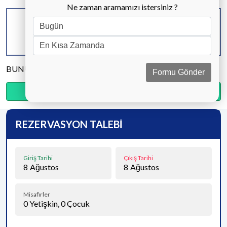
Ne zaman aramamızı istersiniz ?
KAPASİTE
BANYO & WC
YATAK ODASI
4 KİŞİ
2 ADET
2 ADET
BUNU PAYLAŞ
Formu Gönder
Ödemenin %20’sini şimdi, kalanını kapıda öde.
REZERVASYON TALEBİ
Giriş Tarihi
Çıkış Tarihi
8
Ağustos
8
Ağustos
Misafirler
0
Yetişkin,
0
Çocuk