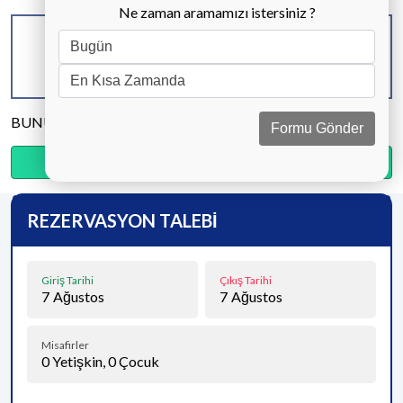
Ne zaman aramamızı istersiniz ?
KAPASİTE
BANYO & WC
YATAK ODASI
6 KİŞİ
3 ADET
3 ADET
BUNU PAYLAŞ
Formu Gönder
Ödemenin %30’sini şimdi, kalanını kapıda öde.
REZERVASYON TALEBİ
Giriş Tarihi
Çıkış Tarihi
7
Ağustos
7
Ağustos
Misafirler
0
Yetişkin,
0
Çocuk