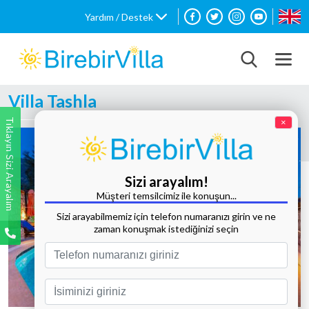
Yardım / Destek
Villa Tashla
Tıklayın Sizi Arayalım
×
Sizi arayalım!
Müşteri temsilcimiz ile konuşun...
Sizi arayabilmemiz için telefon numaranızı girin ve ne
zaman konuşmak istediğinizi seçin
Tüm Fotoğrafları Göster