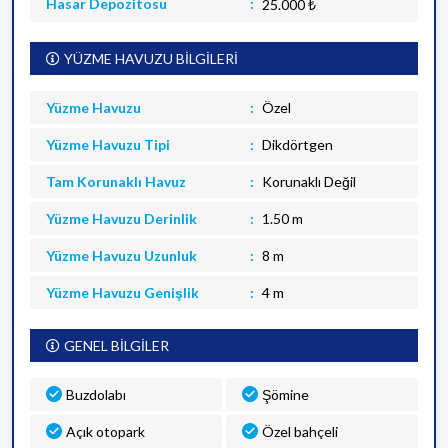
Hasar Depozitosu
25.000 ₺
YÜZME HAVUZU BİLGİLERİ
Yüzme Havuzu
Özel
Yüzme Havuzu Tipi
Dikdörtgen
Tam Korunaklı Havuz
Korunaklı Değil
Yüzme Havuzu Derinlik
1.50 m
Yüzme Havuzu Uzunluk
8 m
Yüzme Havuzu Genişlik
4 m
GENEL BİLGİLER
Buzdolabı
Şömine
Açık otopark
Özel bahçeli