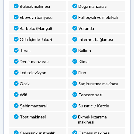
Bulaşık makinesi
Doğa manzarası
Ebeveyn banyosu
Full eşyalı ve mobilyalı
Barbekü (Mangal)
Veranda
Oda İçinde Jakuzi
İnternet bağlantısı
Teras
Balkon
Deniz manzarası
Klima
Lcd televizyon
Fırın
Ocak
Saç kurutma makinası
Wifi
Tencere seti
Şehir manzaralı
Su ısıtıcı / Kettle
Tost makinesi
Ekmek kızartma
makinesi
Çamaşır kurutmalık
Çamaşır makinesi