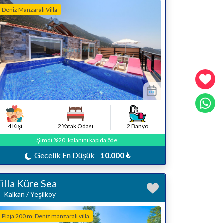
Deniz Manzaralı Villa
4 Kişi
2 Yatak Odası
2 Banyo
Şimdi %20, kalanını kapıda öde.
Gecelik En Düşük
10.000 ₺
illa Küre Sea
Kalkan / Yeşilköy
Plaja 200 m, Deniz manzaralı villa