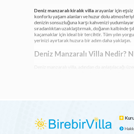
Deniz manzaralı kiralık villa
arayanlar için eşsiz
konforlu yaşam alanları ve huzur dolu atmosferiyl
denizin sonsuzluğuna karşı kahvenizi yudumlayara
sıradanlıktan uzaklaştırmak, doğanın kalbinde şıkl
kaçamaklar için ideal bir tercihtir. Tüm yılın yor
yerinizi ayırtarak huzura bir adım daha yaklaşın.
Deniz Manzaralı Villa Nedir? 
Deniz manzaralı villa, adından da anlaşılacağı üz
villalar, misafirlerine doğrudan denize karşı uyanm
panoramik camlar ve denize bakan havuzlar gibi de
geçirmek isteyenler için ideal bir tercihtir. Hem k
arayanlar için vazgeçilmez bir seçenektir. Ayrıca ö
yaşam arayanlar için deniz manzaralı villa, eşsiz 
Deniz Manzaralı Kiralık Villala
Kur
Deniz manzaralı kiralık villalar, konfor, estetik v
Hakk
misafirler için özel olarak tasarlanan bu villalar,