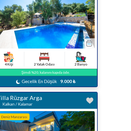
4 Kişi
2 Yatak Odası
2 Banyo
Şimdi %20, kalanını kapıda öde.
Gecelik En Düşük
9.000 ₺
illa Rüzgar Arga
Kalkan / Kalamar
Deniz Manzarası