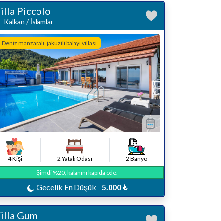
illa Piccolo
Kalkan / İslamlar
Deniz manzaralı, jakuzili balayı villası
4 Kişi
2 Yatak Odası
2 Banyo
Şimdi %20, kalanını kapıda öde.
Gecelik En Düşük
5.000 ₺
illa Gum