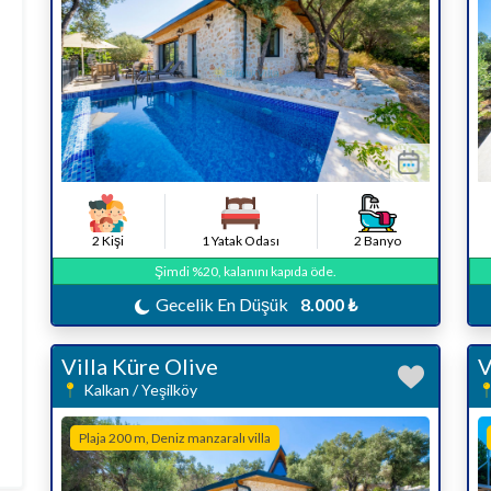
2 Kişi
1 Yatak Odası
2 Banyo
Şimdi %20, kalanını kapıda öde.
Gecelik En Düşük
8.000 ₺
Villa Küre Olive
V
Kalkan / Yeşilköy
Plaja 200 m, Deniz manzaralı villa