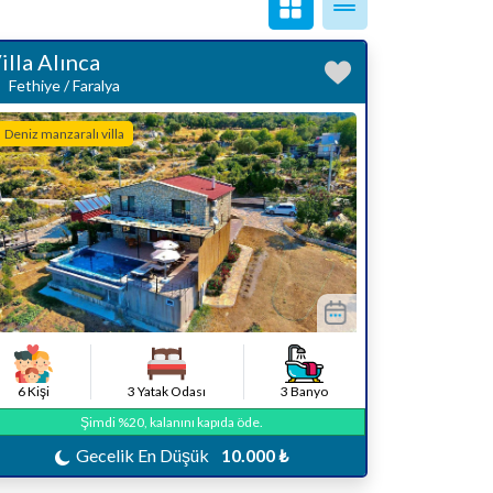
illa Alınca
Fethiye / Faralya
Deniz manzaralı villa
6 Kişi
3 Yatak Odası
3 Banyo
Şimdi %20, kalanını kapıda öde.
Gecelik En Düşük
10.000 ₺