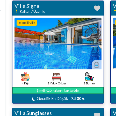
Villa Signa
V
Kalkan / Üzümlü
Jakuzili Villa
4 Kişi
2 Yatak Odası
2 Banyo
Şimdi %20, kalanını kapıda öde.
Gecelik En Düşük
7.500 ₺
Villa Sunglasses
V