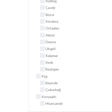
Kızıltaş
Çavdır
İkizce
Kördere
Ortaalan
Akbel
Demre
Ulugöl
Kalamar
Kınık
Bezirgan
Kaş
Bayındır
Çukurbağ
Konyaaltı
Hisarçandır