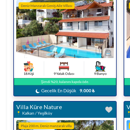
Deniz Manzaralı Geniş Aile Villası
18 Kişi
9 Yatak Odası
9 Banyo
Şimdi %20, kalanını kapıda öde.
Gecelik En Düşük
9.000 ₺
Villa Küre Nature
V
Kalkan / Yeşilköy
Plaja 200 m, Deniz manzaralı villa