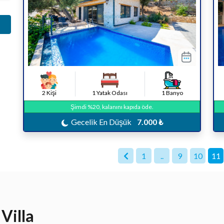
2 Kişi
1 Yatak Odası
1 Banyo
Şimdi %20, kalanını kapıda öde.
Gecelik En Düşük
7.000 ₺
1
..
9
10
11
Villa