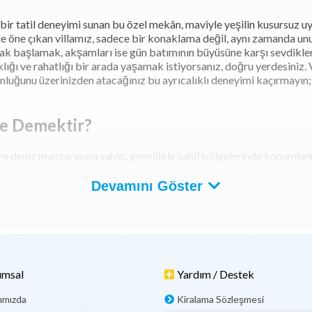
 bir tatil deneyimi sunan bu özel mekân, maviyle yeşilin kusursuz u
e öne çıkan villamız, sadece bir konaklama değil, aynı zamanda unu
k başlamak, akşamları ise gün batımının büyüsüne karşı sevdikler
ığı ve rahatlığı bir arada yaşamak istiyorsanız, doğru yerdesiniz. V
gunluğunu üzerinizden atacağınız bu ayrıcalıklı deneyimi kaçırmayın
Ne Demektir?
ere deniz manzarasına sahip, genellikle sahil bölgelerinde konumlan
a ayrıcalığı sunar ve tatil boyunca denizin huzur verici görüntüsünü
taylarla donatılan deniz manzaralı villalar, özellikle dinlenmek, d
Devamını Göster
ısa süreli tatillerde hem de uzun dönem kiralamalarda tercih edilen b
zel gün kutlamaları, balayı veya aile tatilleri için de sıkça tercih 
bir deneyim sunar.
rın Özellikleri Nelerdir?
umsal
Yardım / Destek
e doğayla iç içe bir yaşam arayanlar için benzersiz bir seçenek sunar
ımızda
Kiralama Sözleşmesi
 sadece bir konaklama alanı değil; aynı zamanda huzurun, lüksün ve ö