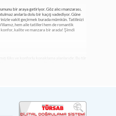
yumunu bir araya getiriyor. Göz alıcı manzarası,
tulmaz anılarla dolu bir kaçış vadediyor. Güne
inizle vakit geçirmek burada mümkün. Tatilinizi
illamız, hem aile tatilleri hem de romantik
; konfor, kalite ve manzara bir arada! Şimdi
mış lüks ve konforlu konaklama alanlarıdır. Bu tür
 her an yaşama fırsatı sağlar. Geniş teraslar,
oğayla iç içe olmak ve özel bir atmosferde vakit
u villalar, şehir hayatından uzaklaşıp sakinlik
edilir. Lüks, mahremiyet ve doğayla bütünleşmiş bir
. Tatilini sıradanlıktan uzaklaştırmak isteyen
zgürlüğün birleştiği özel bir dünyadır. Genellikle