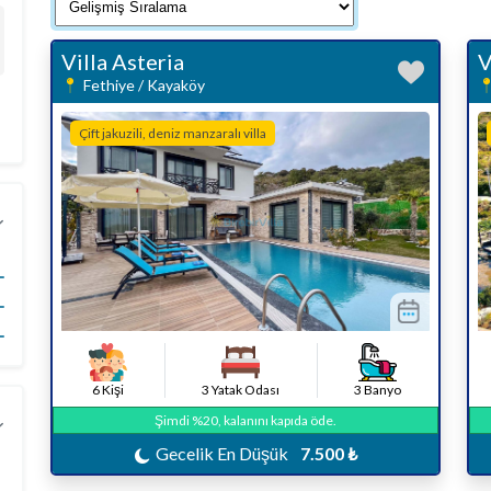
Villa Asteria
V
Fethiye / Kayaköy
Çift jakuzili, deniz manzaralı villa
6 Kişi
3 Yatak Odası
3 Banyo
Şimdi %20, kalanını kapıda öde.
Gecelik En Düşük
7.500 ₺