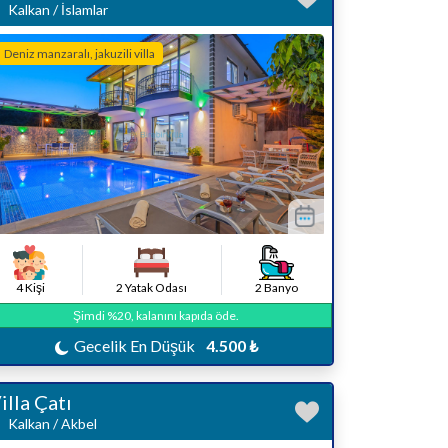
Kalkan / İslamlar
Deniz manzaralı, jakuzili villa
4 Kişi
2 Yatak Odası
2 Banyo
Şimdi %20, kalanını kapıda öde.
Gecelik En Düşük
4.500 ₺
illa Çatı
Kalkan / Akbel