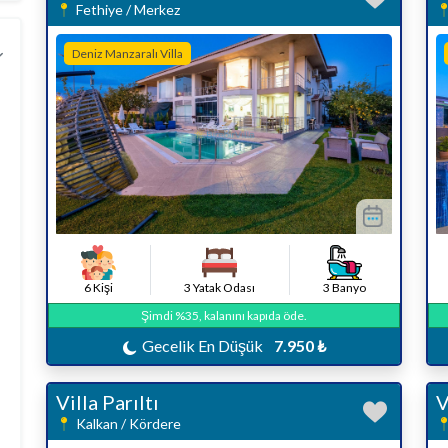
Fethiye / Merkez
Deniz Manzaralı Villa
6 Kişi
3 Yatak Odası
3 Banyo
Şimdi %35, kalanını kapıda öde.
Gecelik En Düşük
7.950 ₺
Villa Parıltı
V
Kalkan / Kördere