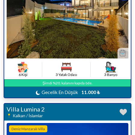
6 Kişi
3 Yatak Odası
3 Banyo
Şimdi %20, kalanını kapıda öde.
Gecelik En Düşük
11.000 ₺
Villa Lumina 2
Kalkan / İslamlar
Deniz Manzaralı Villa