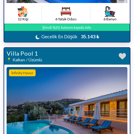
12 Kişi
6 Yatak Odası
6 Banyo
Şimdi %20, kalanını kapıda öde.
Gecelik En Düşük
35.143 ₺
Villa Pool 1
Kalkan / Üzümlü
İnfinity Havuz