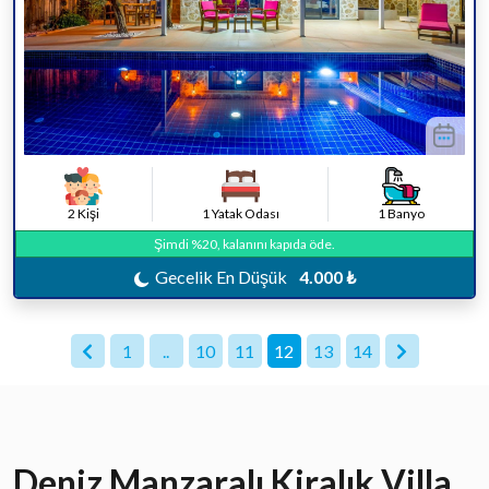
2 Kişi
1 Yatak Odası
1 Banyo
Şimdi %20, kalanını kapıda öde.
Gecelik En Düşük
4.000 ₺
1
..
10
11
12
13
14
Deniz Manzaralı Kiralık Villa