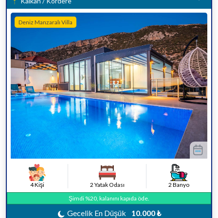
Kalkan / Kördere
Deniz Manzaralı Villa
4 Kişi
2 Yatak Odası
2 Banyo
Şimdi %20, kalanını kapıda öde.
Gecelik En Düşük
10.000 ₺