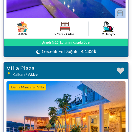
4 Kişi
2 Yatak Odası
2 Banyo
Şimdi %15, kalanını kapıda öde.
Gecelik En Düşük
4.132 ₺
Villa Plaza
Kalkan / Akbel
Deniz Manzaralı Villa