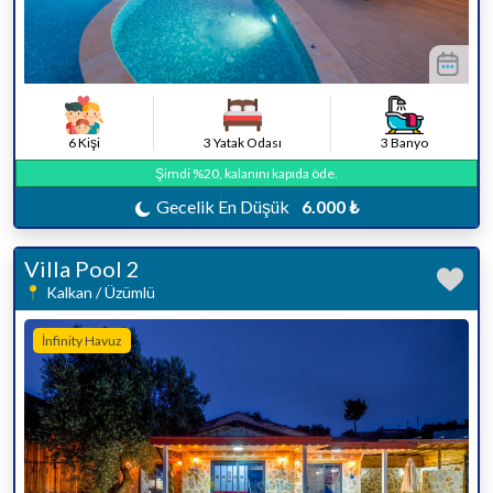
6 Kişi
3 Yatak Odası
3 Banyo
Şimdi %20, kalanını kapıda öde.
Gecelik En Düşük
6.000 ₺
Villa Pool 2
Kalkan / Üzümlü
İnfinity Havuz