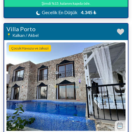
Şimdi %15, kalanını kapıda öde.
Gecelik En Düşük
4.345 ₺
Villa Porto
Kalkan / Akbel
Çocuk Havuzu ve Jakuzi