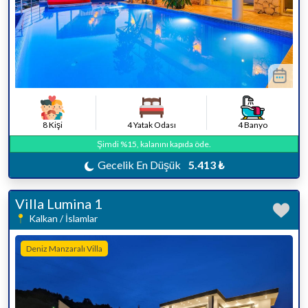
8 Kişi
4 Yatak Odası
4 Banyo
Şimdi %15, kalanını kapıda öde.
Gecelik En Düşük
5.413 ₺
Villa Lumina 1
Kalkan / İslamlar
Deniz Manzaralı Villa