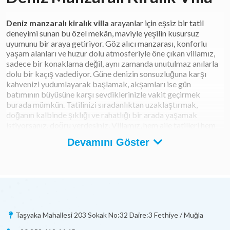
Deniz manzaralı kiralık villa
arayanlar için eşsiz bir tatil
deneyimi sunan bu özel mekân, maviyle yeşilin kusursuz
uyumunu bir araya getiriyor. Göz alıcı manzarası, konforlu
yaşam alanları ve huzur dolu atmosferiyle öne çıkan villamız,
sadece bir konaklama değil, aynı zamanda unutulmaz anılarla
dolu bir kaçış vadediyor. Güne denizin sonsuzluğuna karşı
kahvenizi yudumlayarak başlamak, akşamları ise gün
batımının büyüsüne karşı sevdiklerinizle vakit geçirmek
burada mümkün. Tatilinizi sıradanlıktan uzaklaştırmak,
doğanın kalbinde şıklığı ve rahatlığı bir arada yaşamak
istiyorsanız, doğru yerdesiniz. Villamız, hem aile tatilleri hem
de romantik kaçamaklar için ideal bir tercihtir. Tüm yılın
Devamını Göster
yorgunluğunu üzerinizden atacağınız bu ayrıcalıklı deneyimi
kaçırmayın; konfor, kalite ve manzara bir arada! Şimdi yerinizi
ayırtarak huzura bir adım daha yaklaşın.
Deniz Manzaralı Villa Nedir? Ne
Demektir?
Taşyaka Mahallesi 203 Sokak No:32 Daire:3 Fethiye / Muğla
Deniz manzaralı villa, adından da anlaşılacağı üzere deniz