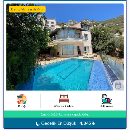
Deniz Manzaralı Villa
8 Kişi
4 Yatak Odası
4 Banyo
Şimdi %15, kalanını kapıda öde.
Gecelik En Düşük
4.345 ₺