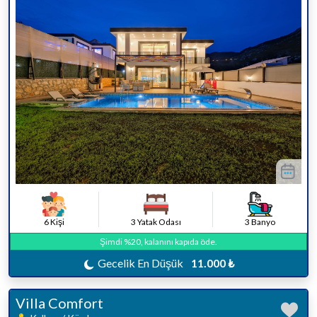
6 Kişi
3 Yatak Odası
3 Banyo
Şimdi %20, kalanını kapıda öde.
Gecelik En Düşük
11.000 ₺
Villa Comfort