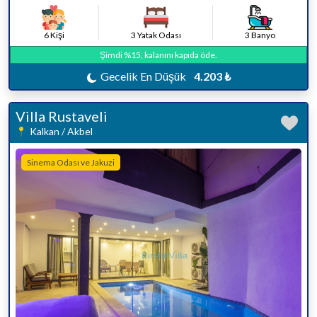
6 Kişi
3 Yatak Odası
3 Banyo
Şimdi %15, kalanını kapıda öde.
Gecelik En Düşük
4.203 ₺
Villa Rustaveli
Kalkan / Akbel
Sinema Odası ve Jakuzi