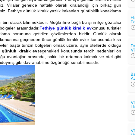
iz. Villalar genelde haftalık olarak kiralandığı için birkaç gün
iz. Fethiye günlük kiralık yazlık imkanları günübirlik konaklama
Ha
Ed
iri olarak bilinmektedir. Muğla iline bağlı bu şirin ilçe göz alıcı
 bölgeler arasındadır.
Fethiye günlük kiralık ev
konusu turistler
lama sorununa getirilen çözümlerden biridir. Günlük olarak
ar konusuna geçmeden önce günlük kiralık evler konusunda kısa
evler başta turizm bölgeleri olmak üzere, aynı otellerde olduğu
De
Vi
 günlük kiralık ev
seçenekleri konusunda tercih nedenleri ön
u avantajlar arasında, sakin bir ortamda kalmak ve otel gibi
indeymiş gibi davranabilme özgürlüğü sunabilmesidir.
Ba
Av
Vi
Ha
Vi
Ne