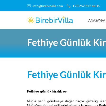
info@birebirvilla.com
+90 252 612 44 45
ANASAYFA
Fethiye Günlük Kir
Fethiye Günlük Kir
Fethiye günlük kiralık ev
Muğla şehri görülmeye değer birçok güzelliği içeris
Muğla’nın tüm güzelliklerini görmek istiyorsanız Fethi