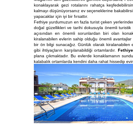
konaklayarak gezi rotalarını rahatça keşfedebilirsin
kalmayı düşünüyorsanız ev seçeneklerine bakabilirsin
yapacaklar için iyi bir fırsattır.
Fethiye yurdumuzun en fazla turist çeken yerlerinden b
doğal güzellikleri ve tarihi dokusuyla önemli turistik
açısından en önemli sorunlardan biri olan konak
kiralanabilen evlerin sahip olduğu önemli avantajl
bir ön bilgi sunacağız. Günlük olarak kiralanabilen 
gibi ihtiyaçların karşılanabildiği ortamlardır.
Fethiye
plana çıkmaktadır. Bu evlerde konaklamanın sunduğ
kalabalık ortamlarda kendini daha rahat hissedip ev