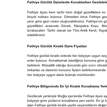
Fethiye Günlük Dairelerde Konaklarken Gezilebil
Fethiye ilçesi hem tarihi hem doğal güzelliklere ev 
birçok noktası bulunur. Gitmeden önce Fethiye gezile
yere göre gezi rotası oluşturabilirsiniz. Fethiye’nin gö
güzellikleri arasında Göcek, Kleopatra Koyu, M
bırakacaktır. Tarihi olarak ise Tlos Antik Kenti, Ka
edebilirsiniz.
Fethiye Günlük Kiralık Daire Fiyatları
Fethiye günlük kiralık evlerde her bütçeye uygun seçe
evler bulunur. Konaklamak istediğiniz konuma göre günl
belirlenir. Müsaitlik olduğu durumda gün sınırı olmada
imkanlar ve dairenin konumu fiyatın belirlenmesinde 
her bütçeye uygun daire bulmak mümkündür.
Fethiye Bölgesinde En İyi Kiralık Konaklama Yerl
Gezilecek yerleriyle Muğla içerisinde Fethiye ilçesi a
bütçeye göre yüzlerce konaklama yeri vardır. En iyi 
alan Fethiye günlük kiralık yazlık seçeneklerini değer