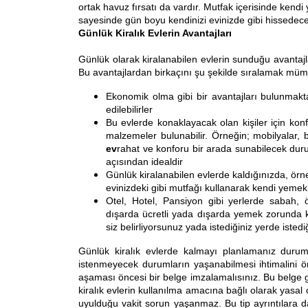
ortak havuz fırsatı da vardır. Mutfak içerisinde kendi 
sayesinde gün boyu kendinizi evinizde gibi hissedec
Günlük Kiralık Evlerin Avantajları
Günlük olarak kiralanabilen evlerin sunduğu avantaj
Bu avantajlardan birkaçını şu şekilde sıralamak mü
Ekonomik olma gibi bir avantajları bulunmakta
edilebilirler
Bu evlerde konaklayacak olan kişiler için konf
malzemeler bulunabilir. Örneğin; mobilyalar,
ev
rahat ve konforu bir arada sunabilecek duru
açısından idealdir
Günlük kiralanabilen evlerde kaldığınızda, ör
evinizdeki gibi mutfağı kullanarak kendi yemek
Otel, Hotel, Pansiyon gibi yerlerde sabah
dışarda ücretli yada dışarda yemek zorunda k
siz belirliyorsunuz yada istediğiniz yerde isted
Günlük kiralık evlerde kalmayı planlamanız durum
istenmeyecek durumların yaşanabilmesi ihtimalini ö
aşaması öncesi bir belge imzalamalısınız. Bu belge ge
kiralık evlerin kullanılma amacına bağlı olarak yasa
uyulduğu vakit sorun yaşanmaz. Bu tip ayrıntılara 