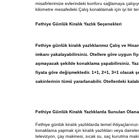
misafirlerimize evlerindeki konforu sağlamaya çalışı
kilometre mesafedeki Çalış konaklamak için iyi bir ter
Fethiye Günlük Kiralık Yazlık Seçenekleri
Fethiye günlük kiralık yazlıklarımız Çalış ve Hi
imkanı yakalayabilirsiniz. Otellere göre uygun fi
aşmayacak şekilde konaklama yapabilirsiniz. Yazlı
fiyata göre değişmektedir. 1+1, 2+1, 3+1 olacak ş
sakinlerinin tümü yararlanabilir. Otellerdeki kal
Fethiye Günlük Kiralık Yazlıklarda Sunulan Olana
Fethiye günlük kiralık yazlıklarda temel ihtiyaçların
konaklama yapmak için kiralık yazlıkları veya daireleri
televizyon, çay makinesi, sıcak su, saç kurutma makin