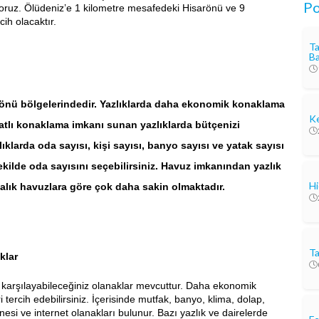
Po
yoruz. Ölüdeniz’e 1 kilometre mesafedeki Hisarönü ve 9
cih olacaktır.
Ta
Ba
sarönü bölgelerindedir. Yazlıklarda daha ekonomik konaklama
Ke
yatlı konaklama imkanı sunan yazlıklarda bütçenizi
klarda oda sayısı, kişi sayısı, banyo sayısı ve yatak sayısı
ekilde oda sayısını seçebilirsiniz. Havuz imkanından yazlık
Hi
abalık havuzlara göre çok daha sakin olmaktadır.
Ta
klar
ızı karşılayabileceğiniz olanaklar mevcuttur. Daha ekonomik
 tercih edebilirsiniz. İçerisinde mutfak, banyo, klima, dolap,
esi ve internet olanakları bulunur. Bazı yazlık ve dairelerde