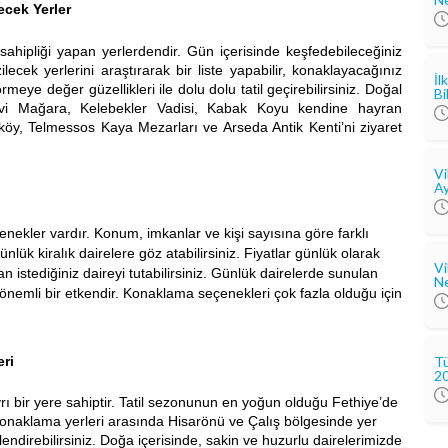
ecek Yerler
sahipliği yapan yerlerdendir. Gün içerisinde keşfedebileceğiniz
cek yerlerini araştırarak bir liste yapabilir, konaklayacağınız
İl
rmeye değer güzellikleri ile dolu dolu tatil geçirebilirsiniz. Doğal
Bi
avi Mağara, Kelebekler Vadisi, Kabak Koyu kendine hayran
yaköy, Telmessos Kaya Mezarları ve Arseda Antik Kenti’ni ziyaret
Vi
Ay
nekler vardır. Konum, imkanlar ve kişi sayısına göre farklı
ük kiralık dairelere göz atabilirsiniz. Fiyatlar günlük olarak
Vi
n istediğiniz daireyi tutabilirsiniz. Günlük dairelerde sunulan
Ne
önemli bir etkendir. Konaklama seçenekleri çok fazla olduğu için
Tü
eri
2
yrı bir yere sahiptir. Tatil sezonunun en yoğun olduğu Fethiye’de
konaklama yerleri arasında Hisarönü ve Çalış bölgesinde yer
lendirebilirsiniz. Doğa içerisinde, sakin ve huzurlu dairelerimizde