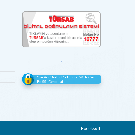
You Are Under Protection With 256
Bit SSL Certificate.
Böceksoft