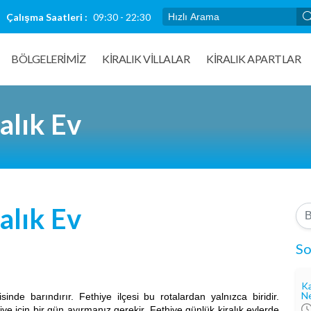
Çalışma Saatleri :
09:30 - 22:30
BÖLGELERİMİZ
KIRALIK VILLALAR
KİRALIK APARTLAR
alık Ev
alık Ev
So
Ka
Ne
inde barındırır. Fethiye ilçesi bu rotalardan yalnızca biridir.
ye için bir gün ayırmanız gerekir. Fethiye günlük kiralık evlerde