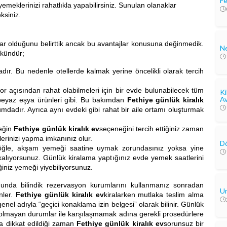
Fe
yemeklerinizi rahatlıkla yapabilirsiniz. Sunulan olanaklar
eksiniz.
lar olduğunu belirttik ancak bu avantajlar konusuna değinmedik.
Ne
mkündür;
dır. Bu nedenle otellerde kalmak yerine öncelikli olarak tercih
or açısından rahat olabilmeleri için bir evde bulunabilecek tüm
Ki
Av
 beyaz eşya ürünleri gibi. Bu bakımdan
Fethiye günlük kiralık
mdadır. Ayrıca aynı evdeki gibi rahat bir aile ortamı oluşturmak
neğin
Fethiye günlük kiralık ev
seçeneğini tercih ettiğiniz zaman
lerinizi yapma imkanınız olur.
Dö
, öğle, akşam yemeği saatine uymak zorundasınız yoksa yine
alıyorsunuz. Günlük kiralama yaptığınız evde yemek saatlerini
iğiniz yemeği yiyebiliyorsunuz.
unda bilindik rezervasyon kurumlarını kullanmanız sonradan
Un
nler.
Fethiye günlük kiralık ev
kiralarken mutlaka teslim alma
nel adıyla “geçici konaklama izin belgesi” olarak bilinir. Günlük
l olmayan durumlar ile karşılaşmamak adına gerekli prosedürlere
da dikkat edildiği zaman
Fethiye günlük kiralık ev
sorunsuz bir