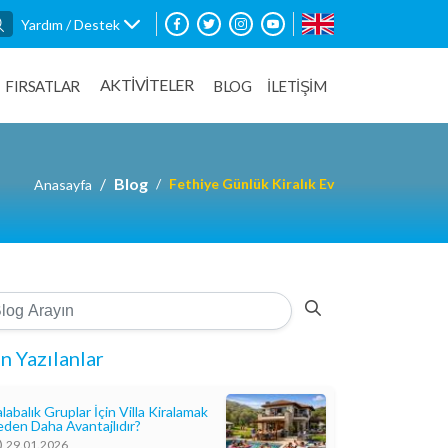
Yardım / Destek
AKTİVİTELER
FIRSATLAR
BLOG
İLETİŞİM
Blog
Fethiye Günlük Kiralık Ev
Anasayfa
n Yazılanlar
labalık Gruplar İçin Villa Kiralamak
den Daha Avantajlıdır?
29.01.2026