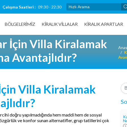
Çalışma Saatleri :
09:30 - 22:30
BÖLGELERİMİZ
KIRALIK VILLALAR
KİRALIK APARTLAR
r İçin Villa Kiralamak
Anas
K
a Avantajlıdır?
Avan
İçin Villa Kiralamak
jlıdır?
So
tercihi doğru yapılmadığında hem maddi hem de sosyal
Ka
özgürlük ve konfor sunan alternatifler, grup tatillerini çok
Ne