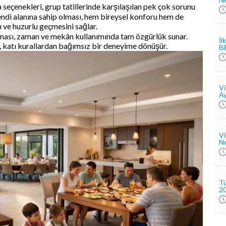
eçenekleri, grup tatillerinde karşılaşılan pek çok sorunu
kendi alanına sahip olması, hem bireysel konforu hem de
ı ve huzurlu geçmesini sağlar.
lması, zaman ve mekân kullanımında tam özgürlük sunar.
İl
, katı kurallardan bağımsız bir deneyime dönüşür.
Bi
Vi
Ay
Vi
Ne
Tü
2