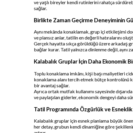
ve yaşlı bireyler kendi rutinlerini rahatça sürdüreb
sağlar.
Birlikte Zaman Geçirme Deneyiminin G
Aynı mekânda konaklamak, grup içi etkileşimi doğal
ve plansız anlar, tatilin en değerli hatıralarını o
Gerçek hayatta sıkça görüldüğü üzere arkadaş gru
bağlar kurar. Tatil yalnızca dinlenme değil, aynı 
Kalabalık Gruplar İçin Daha Ekonomik Bi
Toplu konaklama imkânı, kişi başı maliyetleri cidd
konaklama alanı tercih etmek bütçe kontrolünü kola
bir avantaj sağlar.
Ayrıca ortak mutfak kullanımı sayesinde dışarıda 
ve paylaşılan giderler, ekonomik dengeyi daha sürdü
Tatil Programında Özgürlük ve Esneklik
Kalabalık gruplar için esnek planlama büyük önem
her detay, grubun kendi dinamiğine göre şekilleni
artırır.