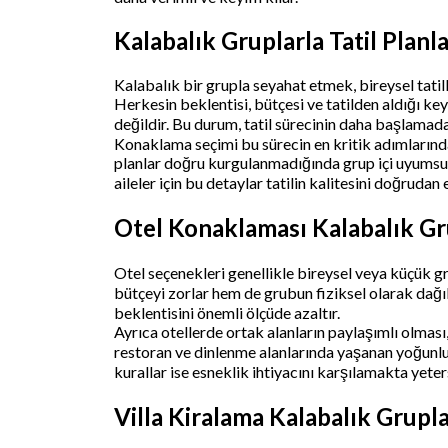
Kalabalık Gruplarla Tatil Pla
Kalabalık bir grupla seyahat etmek, bireysel tatil
Herkesin beklentisi, bütçesi ve tatilden aldığı ke
değildir. Bu durum, tatil sürecinin daha başlamada
Konaklama seçimi bu sürecin en kritik adımlarında
planlar doğru kurgulanmadığında grup içi uyumsuzl
aileler için bu detaylar tatilin kalitesini doğrudan e
Otel Konaklaması Kalabalık Gru
Otel seçenekleri genellikle bireysel veya küçük g
bütçeyi zorlar hem de grubun fiziksel olarak dağı
beklentisini önemli ölçüde azaltır.
Ayrıca otellerde ortak alanların paylaşımlı olması,
restoran ve dinlenme alanlarında yaşanan yoğunluk, 
kurallar ise esneklik ihtiyacını karşılamakta yeters
Villa Kiralama Kalabalık Grupl