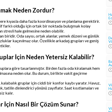
nlamak Neden Zordur?
Ha
Ed
lere kıyasla daha fazla koordinasyon ve planlama gerektirir.
yif farklı olduğu için ortak bir noktada buluşmak kolay
n stresli hale gelmesine neden olabilir.
n biridir. Oda sayısı, ortak alanlar, yemek düzeni ve günlük
De
uklar kaçınılmaz olur. Özellikle arkadaş grupları ve geniş
Vi
tkiler.
plar İçin Neden Yetersiz Kalabilir?
Ba
Av
ruplara göre tasarlanmıştır. Birden fazla oda kiralamak hem
lmasına neden olur. Bu durum, birlikte vakit geçirme
 kalabalık gruplar için ciddi bir konfor kaybı yaratır. Havuz,
Vi
tatilin dinlendirici yönünü zayıflatır. Saat kısıtlamaları ve
Ha
iz kalır.
ar İçin Nasıl Bir Çözüm Sunar?
Vi
Ne