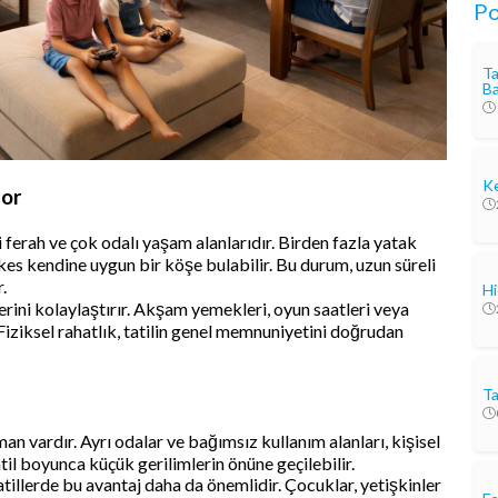
Po
Ta
Ba
Ke
for
i ferah ve çok odalı yaşam alanlarıdır. Birden fazla yatak
rkes kendine uygun bir köşe bulabilir. Bu durum, uzun süreli
.
Hi
lerini kolaylaştırır. Akşam yemekleri, oyun saatleri veya
. Fiziksel rahatlık, tatilin genel memnuniyetini doğrudan
Ta
man vardır. Ayrı odalar ve bağımsız kullanım alanları, kişisel
til boyunca küçük gerilimlerin önüne geçilebilir.
atillerde bu avantaj daha da önemlidir. Çocuklar, yetişkinler