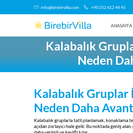
info@birebirvilla.com
+90 252 612 44 45
ANASAYFA
Kalabalık Grupla
Neden Dah
Kalabalık Gruplar 
Neden Daha Avanta
Kalabalık gruplarla tatil planlamak, konaklama 
açıdan zorlayıcı hale gelir. Bu noktada geniş alan, 
daha verimli ve keyifli kılar.