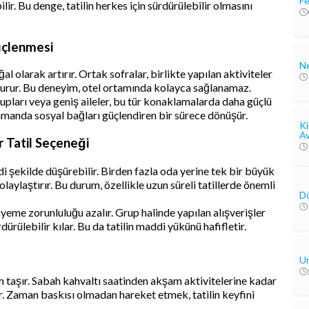
Fe
ilir. Bu denge, tatilin herkes için sürdürülebilir olmasını
üçlenmesi
Ne
 olarak artırır. Ortak sofralar, birlikte yapılan aktiviteler
luşturur. Bu deneyim, otel ortamında kolayca sağlanamaz.
pları veya geniş aileler, bu tür konaklamalarda daha güçlü
zamanda sosyal bağları güçlendiren bir sürece dönüşür.
Ki
Av
r Tatil Seçeneği
i şekilde düşürebilir. Birden fazla oda yerine tek bir büyük
ylaştırır. Bu durum, özellikle uzun süreli tatillerde önemli
Dö
yeme zorunluluğu azalır. Grup halinde yapılan alışverişler
rülebilir kılar. Bu da tatilin maddi yükünü hafifletir.
Un
 taşır. Sabah kahvaltı saatinden akşam aktivitelerine kadar
r. Zaman baskısı olmadan hareket etmek, tatilin keyfini