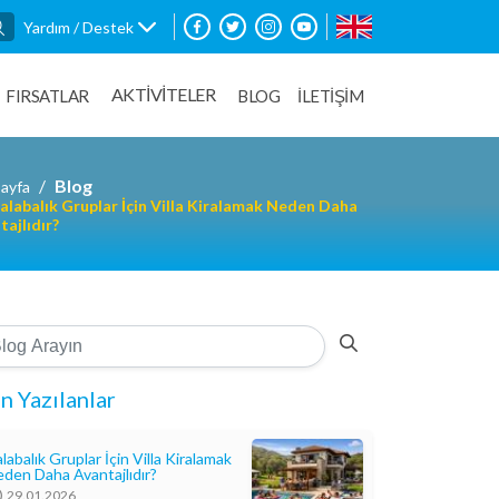
Yardım / Destek
AKTİVİTELER
FIRSATLAR
BLOG
İLETİŞİM
Blog
ayfa
alabalık Gruplar İçin Villa Kiralamak Neden Daha
tajlıdır?
n Yazılanlar
labalık Gruplar İçin Villa Kiralamak
den Daha Avantajlıdır?
29.01.2026