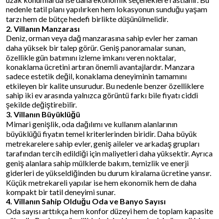
nedenle tatil planı yapılırken hem lokasyonun sunduğu yaşam
tarzı hem de bütçe hedefi birlikte düşünülmelidir.
2. Villanın Manzarası
Deniz, orman veya dağ manzarasına sahip evler her zaman
daha yüksek bir talep görür. Geniş panoramalar sunan,
özellikle gün batımını izleme imkanı veren noktalar,
konaklama ücretini artıran önemli avantajlardır. Manzara
sadece estetik değil, konaklama deneyiminin tamamını
etkileyen bir kalite unsurudur. Bu nedenle benzer özelliklere
sahip iki ev arasında yalnızca görüntü farkı bile fiyatı ciddi
şekilde değiştirebilir.
3. Villanın Büyüklüğü
Mimari genişlik, oda dağılımı ve kullanım alanlarının
büyüklüğü fiyatın temel kriterlerinden biridir. Daha büyük
metrekarelere sahip evler, geniş aileler ve arkadaş grupları
tarafından tercih edildiği için maliyetleri daha yüksektir. Ayrıca
geniş alanlara sahip mülklerde bakım, temizlik ve enerji
giderleri de yükseldiğinden bu durum kiralama ücretine yansır.
Küçük metrekareli yapılar ise hem ekonomik hem de daha
kompakt bir tatil deneyimi sunar.
4. Villanın Sahip Olduğu Oda ve Banyo Sayısı
Oda sayısı arttıkça hem konfor düzeyi hem de toplam kapasite