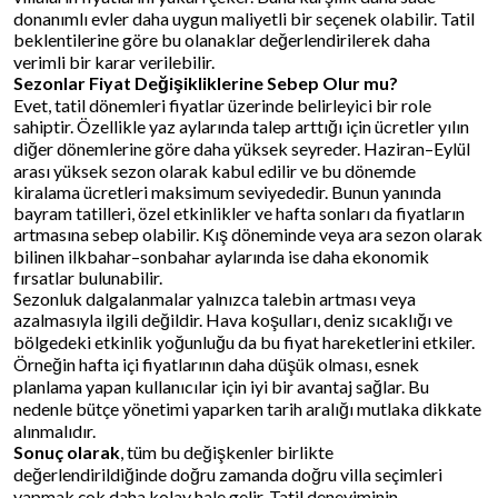
donanımlı evler daha uygun maliyetli bir seçenek olabilir. Tatil
beklentilerine göre bu olanaklar değerlendirilerek daha
verimli bir karar verilebilir.
Sezonlar Fiyat Değişikliklerine Sebep Olur mu?
Evet, tatil dönemleri fiyatlar üzerinde belirleyici bir role
sahiptir. Özellikle yaz aylarında talep arttığı için ücretler yılın
diğer dönemlerine göre daha yüksek seyreder. Haziran–Eylül
arası yüksek sezon olarak kabul edilir ve bu dönemde
kiralama ücretleri maksimum seviyededir. Bunun yanında
bayram tatilleri, özel etkinlikler ve hafta sonları da fiyatların
artmasına sebep olabilir. Kış döneminde veya ara sezon olarak
bilinen ilkbahar–sonbahar aylarında ise daha ekonomik
fırsatlar bulunabilir.
Sezonluk dalgalanmalar yalnızca talebin artması veya
azalmasıyla ilgili değildir. Hava koşulları, deniz sıcaklığı ve
bölgedeki etkinlik yoğunluğu da bu fiyat hareketlerini etkiler.
Örneğin hafta içi fiyatlarının daha düşük olması, esnek
planlama yapan kullanıcılar için iyi bir avantaj sağlar. Bu
nedenle bütçe yönetimi yaparken tarih aralığı mutlaka dikkate
alınmalıdır.
Sonuç olarak
, tüm bu değişkenler birlikte
değerlendirildiğinde doğru zamanda doğru villa seçimleri
yapmak çok daha kolay hale gelir. Tatil deneyiminin