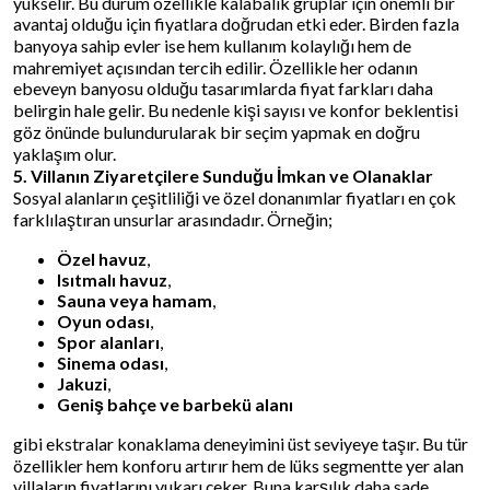
yükselir. Bu durum özellikle kalabalık gruplar için önemli bir
avantaj olduğu için fiyatlara doğrudan etki eder. Birden fazla
banyoya sahip evler ise hem kullanım kolaylığı hem de
mahremiyet açısından tercih edilir. Özellikle her odanın
ebeveyn banyosu olduğu tasarımlarda fiyat farkları daha
belirgin hale gelir. Bu nedenle kişi sayısı ve konfor beklentisi
göz önünde bulundurularak bir seçim yapmak en doğru
yaklaşım olur.
5. Villanın Ziyaretçilere Sunduğu İmkan ve Olanaklar
Sosyal alanların çeşitliliği ve özel donanımlar fiyatları en çok
farklılaştıran unsurlar arasındadır. Örneğin;
Özel havuz
,
Isıtmalı havuz
,
Sauna veya hamam
,
Oyun odası
,
Spor alanları
,
Sinema odası
,
Jakuzi
,
Geniş bahçe ve barbekü alanı
gibi ekstralar konaklama deneyimini üst seviyeye taşır. Bu tür
özellikler hem konforu artırır hem de lüks segmentte yer alan
villaların fiyatlarını yukarı çeker. Buna karşılık daha sade