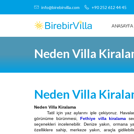
info@birebirvilla.com
+90 252 612 44 45
ANASAYFA
Neden Villa Kiral
Neden Villa Kiral
Neden Villa Kiralama
Tatil için yaz aylarını iple çekiyoruz. Havalar
görünüme bürünmesi,
Fethiye villa kiralama
se
seçenekleri incelenebilir. Denize yakın, ormana y
özelliklere sahip, merkeze yakın, araçla gidilebilir