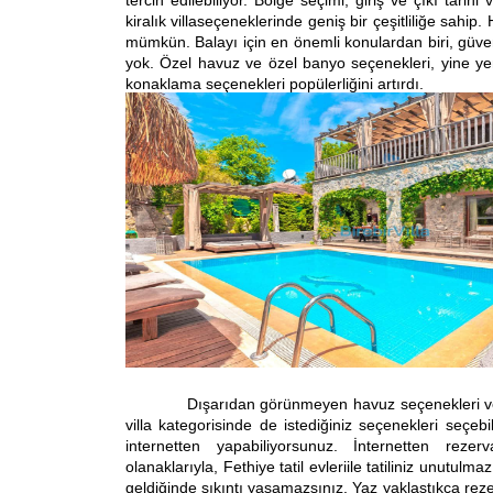
tercih edilebiliyor. Bölge seçimi, giriş ve çıkı tarih
kiralık villa
seçeneklerinde geniş bir çeşitliliğe sahip. 
mümkün. Balayı için en önemli konulardan biri, güvenli
yok. Özel havuz ve özel banyo seçenekleri, yine yeni
konaklama seçenekleri popülerliğini artırdı.
Dışarıdan görünmeyen havuz seçenekleri ve korun
villa kategorisinde de istediğiniz seçenekleri seçebil
internetten yapabiliyorsunuz. İnternetten rezerv
olanaklarıyla, Fethiye tatil evleri
ile tatiliniz unutulm
geldiğinde sıkıntı yaşamazsınız. Yaz yaklaştıkça rez