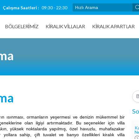
Çalışma Saatleri :
09:30 - 22:30
BÖLGELERİMİZ
KIRALIK VILLALAR
KİRALIK APARTLAR
ama
ama
So
ın ısınması, ormanların yeşermesi ve denizin mükemmel bir
çeneklerine olan ilgiyi artırmaktadır. Bu seçenekler için villa
Ka
akın, yüksek noktalarda yapılmış, özel havuzlu, muhafazakar
Ne
 yollara sahip, çift tuvalet ve banyo özellikleri kiralık villa