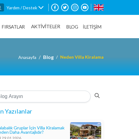
Yardım / Destek
AKTİVİTELER
FIRSATLAR
BLOG
İLETİŞİM
Blog
Neden Villa Kiralama
Anasayfa
n Yazılanlar
labalık Gruplar İçin Villa Kiralamak
den Daha Avantajlıdır?
29.01.2026