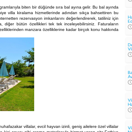
rıyla biten bir düğünde sıra bal ayına gelir. Bu bal ayında
ethiye villa kiralama hizmetlerinde adından sıkça bahsettiren bu
Ha
ernetten rezervasyon imkanlarını değerlendirerek, tatiliniz için
Ed
diğer bütün özellikleri tek tek inceleyebilirsiniz. Faturaların
elliklerinden manzara özelliklerine kadar birçok konu hakkında
De
Vi
Ba
Av
Vi
Ha
zakar villalar, evcil hayvan izinli, geniş ailelere özel villalar
Vi
Ne