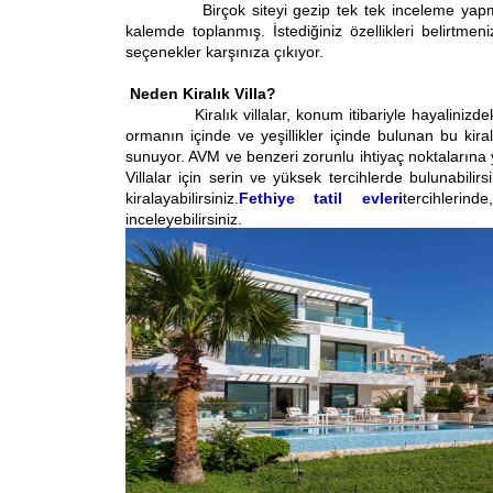
Birçok siteyi gezip tek tek inceleme yapmak va
kalemde toplanmış. İstediğiniz özellikleri belirtm
seçenekler karşınıza çıkıyor.
Neden Kiralık Villa?
Kiralık villalar, konum itibariyle hayalinizdeki 
ormanın içinde ve yeşillikler içinde bulunan bu kiral
sunuyor. AVM ve benzeri zorunlu ihtiyaç noktalarına ya
Villalar için serin ve yüksek tercihlerde bulunabili
kiralayabilirsiniz.
Fethiye tatil evleri
tercihlerin
inceleyebilirsiniz.