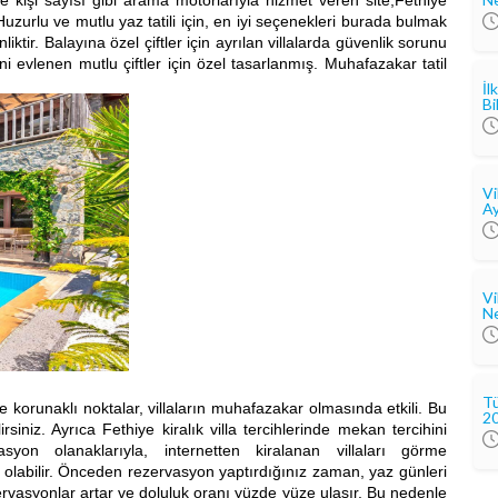
i ve kişi sayısı gibi arama motorlarıyla hizmet veren site,
Fethiye
Huzurlu ve mutlu yaz tatili için, en iyi seçenekleri burada bulmak
ktir. Balayına özel çiftler için ayrılan villalarda güvenlik sorunu
 evlenen mutlu çiftler için özel tasarlanmış. Muhafazakar tatil
İl
Bi
Vi
Ay
Vi
Ne
Tü
aklı noktalar, villaların muhafazakar olmasında etkili. Bu
2
irsiniz. Ayrıca Fethiye kiralık villa tercihlerinde mekan tercihini
asyon olanaklarıyla, internetten kiralanan villaları görme
az olabilir. Önceden rezervasyon yaptırdığınız zaman, yaz günleri
ervasyonlar artar ve doluluk oranı yüzde yüze ulaşır. Bu nedenle