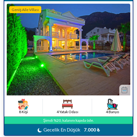
Geniş Aile Villası
8 Kişi
4 Yatak Odası
4 Banyo
Şimdi %20, kalanını kapıda öde.
Gecelik En Düşük
7.000 ₺