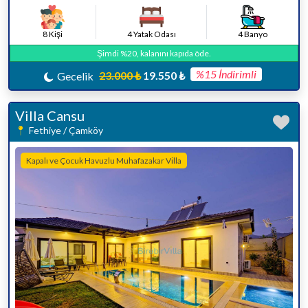
8 Kişi
4 Yatak Odası
4 Banyo
Şimdi %20, kalanını kapıda öde.
%15 İndirimli
23.000 ₺
19.550 ₺
Gecelik
Villa Cansu
Fethiye / Çamköy
Kapalı ve Çocuk Havuzlu Muhafazakar Villa