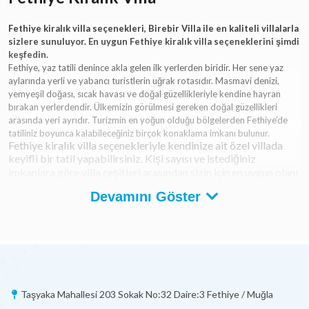
Fethiye kiralık villa seçenekleri, Birebir Villa ile en kaliteli villalarla
sizlere sunuluyor. En uygun Fethiye kiralık villa seçeneklerini şimdi
keşfedin.
Fethiye, yaz tatili denince akla gelen ilk yerlerden biridir. Her sene yaz
aylarında yerli ve yabancı turistlerin uğrak rotasıdır. Masmavi denizi,
yemyeşil doğası, sıcak havası ve doğal güzellikleriyle kendine hayran
bırakan yerlerdendir. Ülkemizin görülmesi gereken doğal güzellikleri
arasında yeri ayrıdır. Turizmin en yoğun olduğu bölgelerden Fethiye’de
tatiliniz boyunca kalabileceğiniz birçok konaklama imkanı bulunur.
Fethiye kiralık villa seçenekleriyle kendinize ait özel villada
keyifli bir tatil yapabilirsiniz. Kişi sayısı ve istediğiniz
imkanlara göre villa çeşitleri arasından sizin için en uygun olanı
tercih edebilirsiniz. İstediğiniz bölgede imkanlarına göre farklı
Devamını Göster
seçenekler mevcuttur. Fethiye ve Kalkan bölgesinde kiralık
özel havuzlu villalarda ailenizle ve arkadaşlarınızla
konaklayabilirsiniz. Özel havuz sayesinde kendinize ait
korunaklı villanızda suyun ve güneşin keyfini çıkarabilirsiniz.
Neden Fethiye Kiralık Villa Tercih
Edilmelidir?
Taşyaka Mahallesi 203 Sokak No:32 Daire:3 Fethiye / Muğla