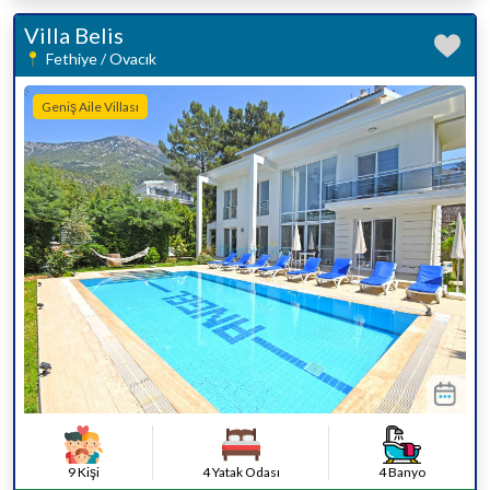
Villa Belis
Fethiye / Ovacık
Geniş Aile Villası
9 Kişi
4 Yatak Odası
4 Banyo