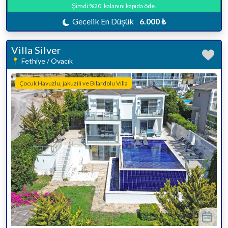
Şimdi %20, kalanını kapıda öde.
Gecelik En Düşük
6.000 ₺
Villa Silver
Fethiye / Ovacık
Çocuk Havuzlu, jakuzili ve Bilardolu Villa