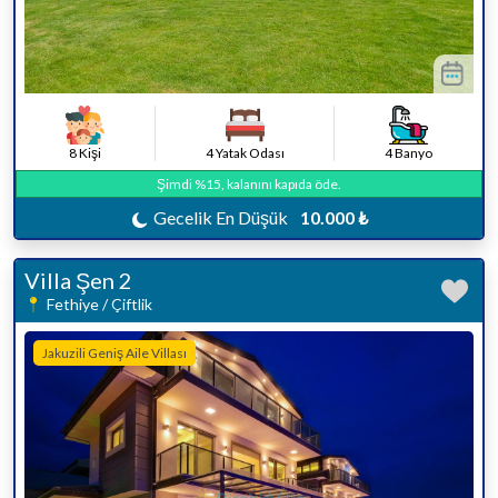
8 Kişi
4 Yatak Odası
4 Banyo
Şimdi %15, kalanını kapıda öde.
Gecelik En Düşük
10.000 ₺
Villa Şen 2
Fethiye / Çiftlik
Jakuzili Geniş Aile Villası