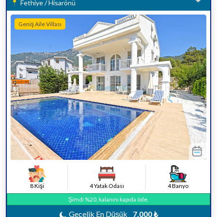
Fethiye / Hisarönü
Geniş Aile Villası
8 Kişi
4 Yatak Odası
4 Banyo
Şimdi %20, kalanını kapıda öde.
Gecelik En Düşük
7.000 ₺