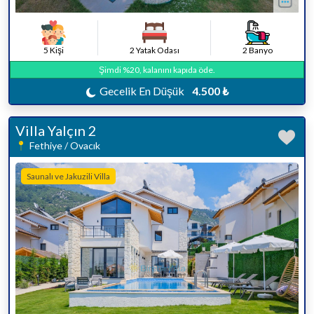
5 Kişi
2 Yatak Odası
2 Banyo
Şimdi %20, kalanını kapıda öde.
Gecelik En Düşük
4.500 ₺
Villa Yalçın 2
Fethiye / Ovacık
Saunalı ve Jakuzili Villa