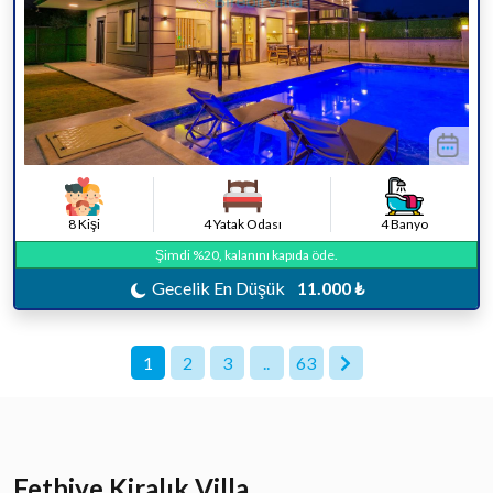
8 Kişi
4 Yatak Odası
4 Banyo
Şimdi %20, kalanını kapıda öde.
Gecelik En Düşük
11.000 ₺
1
2
3
..
63
Fethiye Kiralık Villa