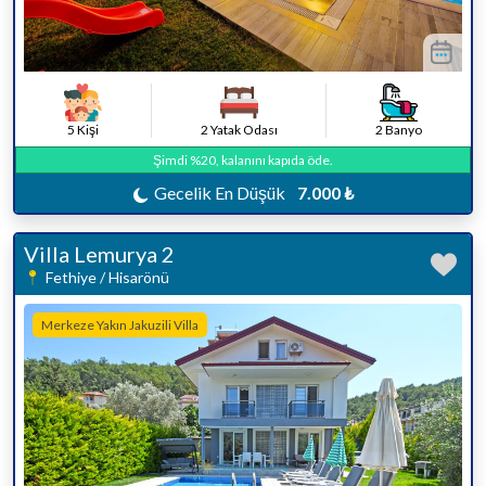
5 Kişi
2 Yatak Odası
2 Banyo
Şimdi %20, kalanını kapıda öde.
Gecelik En Düşük
7.000 ₺
Villa Lemurya 2
Fethiye / Hisarönü
Merkeze Yakın Jakuzili Villa