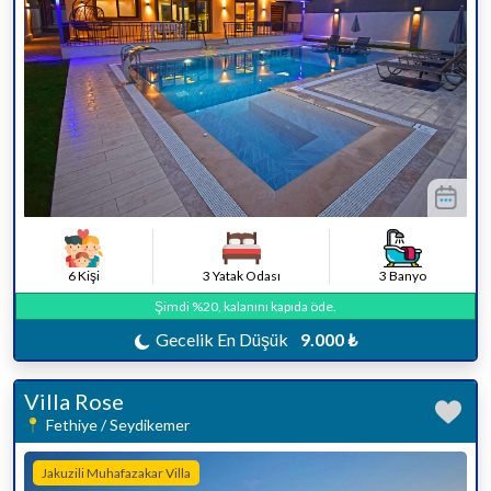
6 Kişi
3 Yatak Odası
3 Banyo
Şimdi %20, kalanını kapıda öde.
Gecelik En Düşük
9.000 ₺
Villa Rose
Fethiye / Seydikemer
Jakuzili Muhafazakar Villa