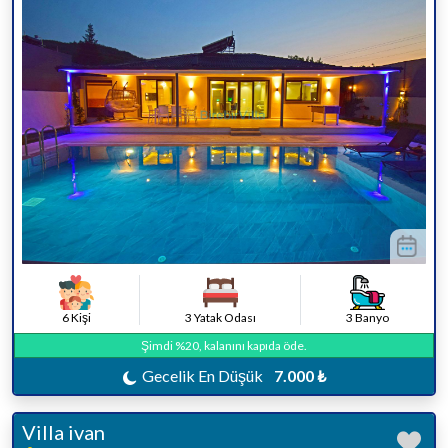
6 Kişi
3 Yatak Odası
3 Banyo
Şimdi %20, kalanını kapıda öde.
Gecelik En Düşük
7.000 ₺
Villa ivan