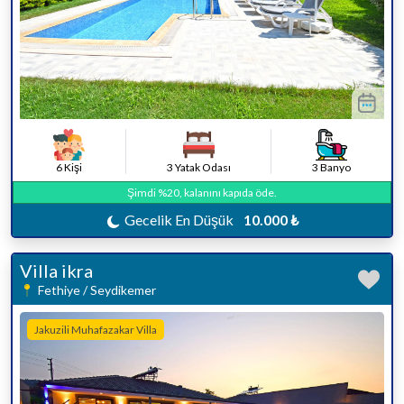
6 Kişi
3 Yatak Odası
3 Banyo
Şimdi %20, kalanını kapıda öde.
Gecelik En Düşük
10.000 ₺
Villa ikra
Fethiye / Seydikemer
Jakuzili Muhafazakar Villa