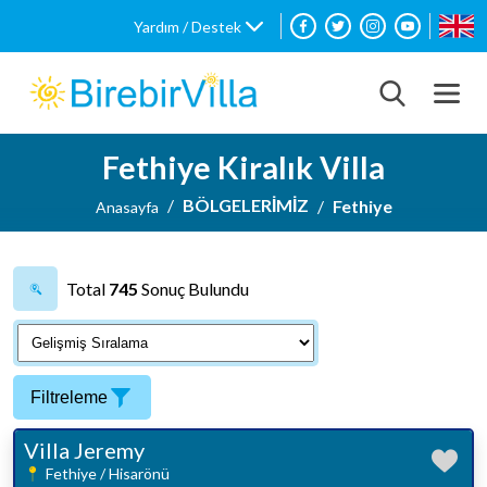
Yardım / Destek
Fethiye Kiralık Villa
BÖLGELERİMİZ
Fethiye
Anasayfa
Total
745
Sonuç Bulundu
Filtreleme
Villa Jeremy
Fethiye / Hisarönü