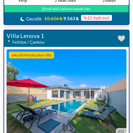
4 Kişi
2 Yatak Odası
2 Banyo
Şimdi %20, kalanını kapıda öde.
%10 İndirimli
10.626 ₺
9.563 ₺
Gecelik
Villa Lenova 1
Fethiye / Çamköy
Jakuzili Muhafazakar Villa