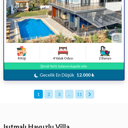
8 Kişi
4 Yatak Odası
2 Banyo
Şimdi %20, kalanını kapıda öde.
Gecelik En Düşük
12.000 ₺
1
2
3
..
11
Isıtmalı Havuzlu Villa