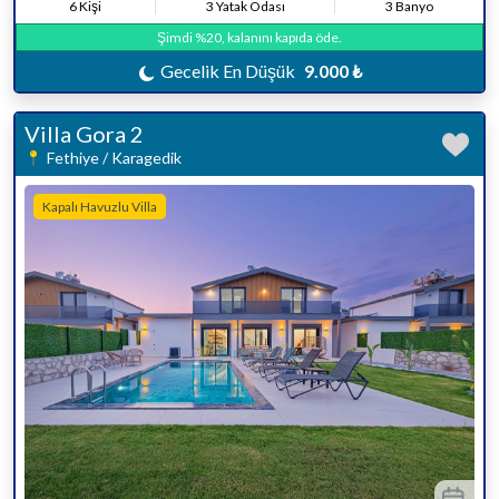
6 Kişi
3 Yatak Odası
3 Banyo
Şimdi %20, kalanını kapıda öde.
Gecelik En Düşük
9.000 ₺
Villa Gora 2
Fethiye / Karagedik
Kapalı Havuzlu Villa