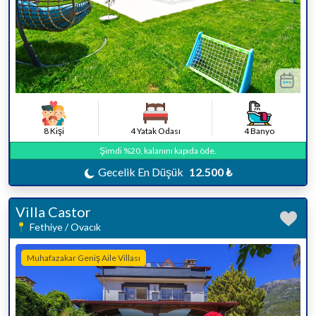
8 Kişi
4 Yatak Odası
4 Banyo
Şimdi %20, kalanını kapıda öde.
Gecelik En Düşük
12.500 ₺
Villa Castor
Fethiye / Ovacık
Muhafazakar Geniş Aile Villası