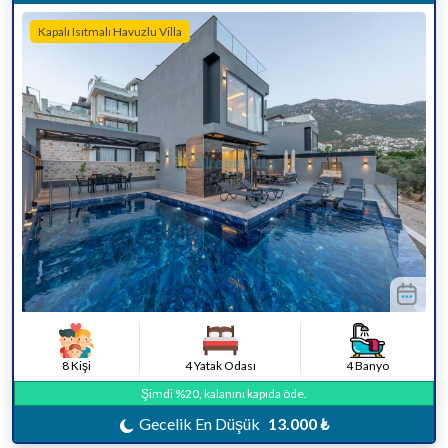
Kapalı Isıtmalı Havuzlu Villa
8 Kişi
4 Yatak Odası
4 Banyo
Şimdi %20, kalanını kapıda öde.
Gecelik En Düşük
13.000 ₺