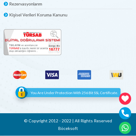
aileniz veya arkadaşlarınızla özel bir tatil deneyimi
Rezervasyonlarım
yaşayabilirsiniz. Bu, daha fazla gizlilik ve kişisel alan
Kişisel Verileri Koruma Kanunu
sağlar.
Ekstra aktiviteler: Isıtmalı havuzlu villalarda yılın her
döneminde su aktiviteleri yapabilirsiniz. Havuzda
yüzmek, su jimnastiği yapmak veya sadece havuz
başında güneşlenmek gibi aktivitelerle tatilinizi daha
keyifli hale getirebilirsiniz. Bu, tatil deneyiminizi
çeşitlendirmenize olanak tanır ve unutulmaz anlar
yaşamanıza yardımcı olur. Isıtmalı havuzlu villa kiralama
seçeneği, tatilinizi daha özel ve unutulmaz kılmak için
mükemmel bir fırsattır.
Isıtmalı Havuzlu Villa ile Balayı
You Are Under Protection With 256 Bit SSL Certificate.
Tatilinizi Yapın
Isıtmalı havuzlu balayı villaları, romantik bir tatil için
mükemmel bir seçenektir. Balayı tatili genellikle yaz aylarında
© Copyright 2012 - 2022 | All Rights Reserved
yapılırken, sonbahar ve kış aylarında da tercih edilebilir. Bu
dönemlerde doğanın renk cümbüşüne tanık olmak
Böceksoft
mümkündür. Ancak, kışın yapılan balayı tatillerinde havuz