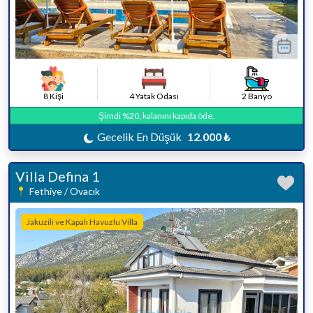
8 Kişi
4 Yatak Odası
2 Banyo
Şimdi %20, kalanını kapıda öde.
Gecelik En Düşük
12.000 ₺
Villa Defina 1
Fethiye / Ovacık
Jakuzili ve Kapalı Havuzlu Villa