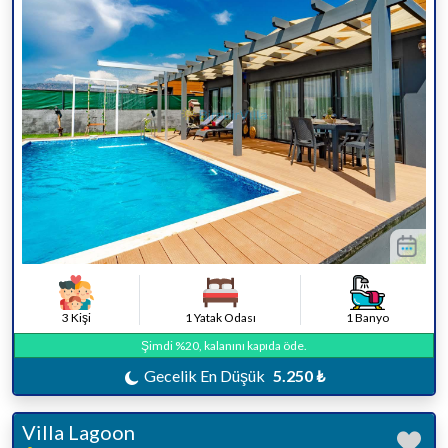
3 Kişi
1 Yatak Odası
1 Banyo
Şimdi %20, kalanını kapıda öde.
Gecelik En Düşük
5.250 ₺
Villa Lagoon