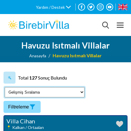
Yardım / Destek
Havuzu Isıtmalı Villalar
Havuzu Isıtmalı Villalar
Anasayfa
Total
127
Sonuç Bulundu
Filtreleme
Villa Cihan
Kalkan / Ortaalan