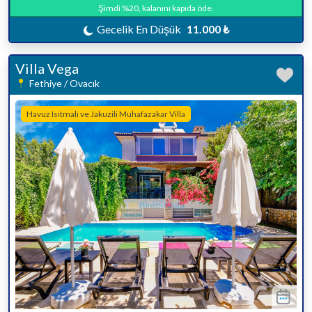
Şimdi %20, kalanını kapıda öde.
Gecelik En Düşük
11.000 ₺
Villa Vega
Fethiye / Ovacık
Havuz Isıtmalı ve Jakuzili Muhafazakar Villa