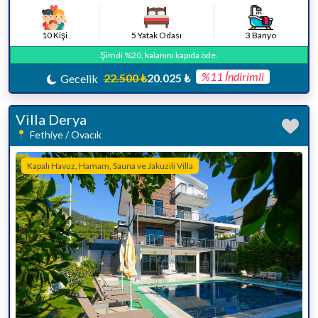
10 Kişi
5 Yatak Odası
3 Banyo
Şimdi %20, kalanını kapıda öde.
%11 İndirimli
22.500 ₺
20.025 ₺
Gecelik
Villa Derya
Fethiye / Ovacık
Kapalı Havuz, Hamam, Sauna ve Jakuzili Villa