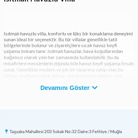
Isıtmalı havuzlu villa, konforlu ve lüks bir konaklama deneyimi
sunan ideal bir seçenektir. Bu tür villalar genellikle tatil
bölgelerinde bulunur ve ziyaretçilere sıcak havuz keyfi
yaşama imkanı tanır. Isıtmalı havuzlar, hava koşullarından
bağımsız olarak yılın her zamanında kullanılabilir, bu da
misafirlere mevsimlerin dışında bile havuz keyfi yaşama fırsatı
sunar. Genellikle modern ve şık bir tasarıma sahip olan bu
villalar, konforlu yatak odaları, geniş oturma alanları, tam
donanımlı mutfaklar ve geniş teraslar gibi olanaklarla
Devamını Göster
donatılmıştır. Isıtmalı havuzlu villa kiralama seçeneği, aile
tatilleri, arkadaş gruplarıyla yapılan kaçamaklar veya özel
kutlamalar için mükemmel bir seçenektir. Havuz keyfi
yaparken güneşin tadını çıkarmak isteyenler için idealdir.
Ayrıca, villa genellikle çevresindeki doğal güzelliklere kolay
erişim sağlar ve bölgenin kültürel ve turistik cazibe
merkezlerini keşfetme fırsatı sunar. Isıtmalı havuzlu villa,
dinlendirici bir tatil deneyimi arayanlar için rahatlık ve lüksü
Taşyaka Mahallesi 203 Sokak No:32 Daire:3 Fethiye / Muğla
bir araya getirir.