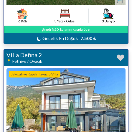
6 Kişi
3 Yatak Odası
3 Banyo
Şimdi %20, kalanını kapıda öde.
Gecelik En Düşük
7.500 ₺
Villa Defina 2
Fethiye / Ovacık
Jakuzili ve Kapalı Havuzlu Villa