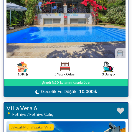
10 Kişi
5 Yatak Odası
3 Banyo
Şimdi %20, kalanını kapıda öde.
Gecelik En Düşük
10.000 ₺
Villa Vera 6
Fethiye / Fethiye Çalış
Jakuzili Muhafazakar Villa