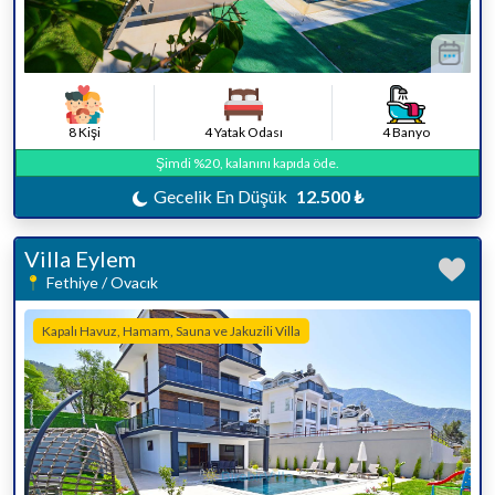
8 Kişi
4 Yatak Odası
4 Banyo
Şimdi %20, kalanını kapıda öde.
Gecelik En Düşük
12.500 ₺
Villa Eylem
Fethiye / Ovacık
Kapalı Havuz, Hamam, Sauna ve Jakuzili Villa