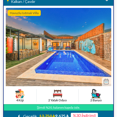
Kalkan / Çavdır
Havuzlu Isıtmalı Villa
4 Kişi
2 Yatak Odası
2 Banyo
Şimdi %20, kalanını kapıda öde.
%30 İndirimli
13.750 ₺
9.625 ₺
Gecelik