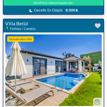
Şimdi %15, kalanını kapıda öde.
Gecelik En Düşük
8.000 ₺
Villa Betül
Fethiye / Çamköy
Muhafazakar Villa