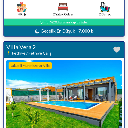
4 Kişi
2 Yatak Odası
2 Banyo
Şimdi %20, kalanını kapıda öde.
Gecelik En Düşük
7.000 ₺
Villa Vera 2
Fethiye / Fethiye Çalış
Jakuzili Muhafazakar Villa