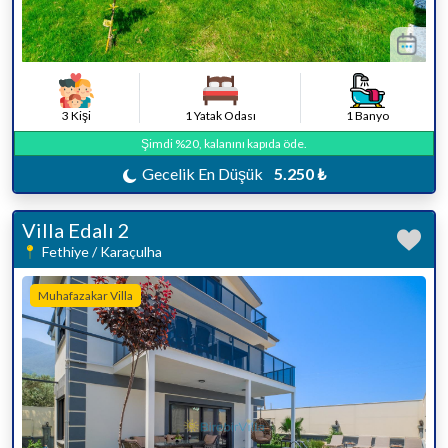
3 Kişi
1 Yatak Odası
1 Banyo
Şimdi %20, kalanını kapıda öde.
Gecelik En Düşük
5.250 ₺
Villa Edalı 2
Fethiye / Karaçulha
Muhafazakar Villa