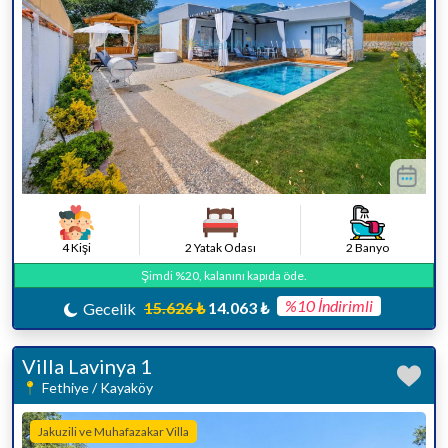
4 Kişi
2 Yatak Odası
2 Banyo
Şimdi %20, kalanını kapıda öde.
%10 İndirimli
15.626 ₺
14.063 ₺
Gecelik
Villa Lavinya 1
Fethiye / Kayaköy
Jakuzili ve Muhafazakar Villa