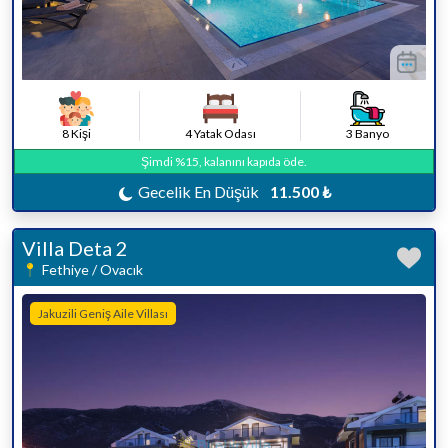
8 Kişi
4 Yatak Odası
3 Banyo
Şimdi %15, kalanını kapıda öde.
Gecelik En Düşük
11.500 ₺
Villa Deta 2
Fethiye / Ovacık
Jakuzili Geniş Aile Villası