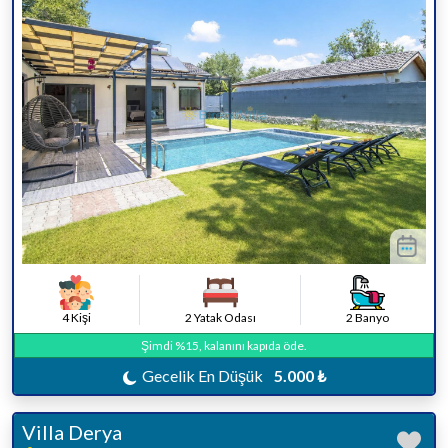
4 Kişi
2 Yatak Odası
2 Banyo
Şimdi %15, kalanını kapıda öde.
Gecelik En Düşük
5.000 ₺
Villa Derya