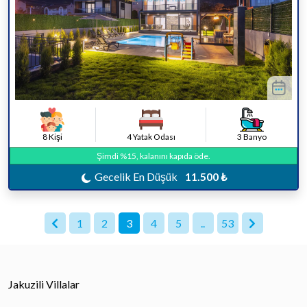
8 Kişi
4 Yatak Odası
3 Banyo
Şimdi %15, kalanını kapıda öde.
Gecelik En Düşük
11.500 ₺
1
2
3
4
5
..
53
Jakuzili Villalar