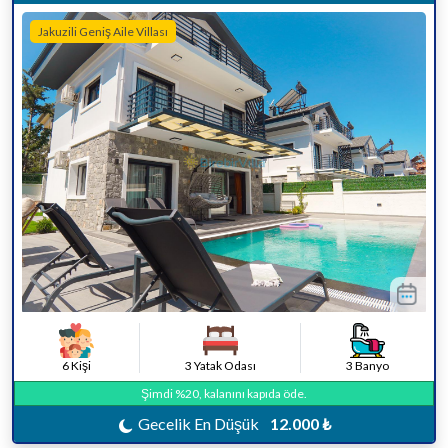
Jakuzili Geniş Aile Villası
6 Kişi
3 Yatak Odası
3 Banyo
Şimdi %20, kalanını kapıda öde.
Gecelik En Düşük
12.000 ₺