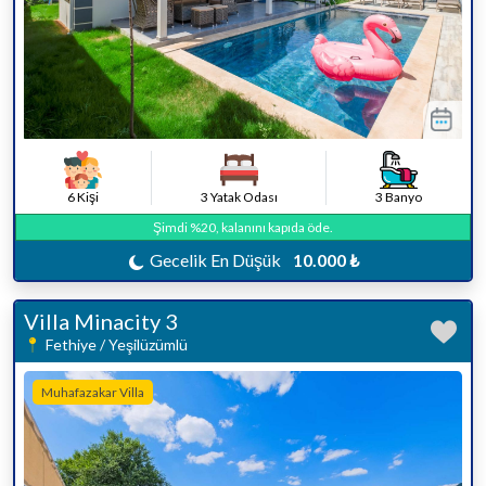
6 Kişi
3 Yatak Odası
3 Banyo
Şimdi %20, kalanını kapıda öde.
Gecelik En Düşük
10.000 ₺
Villa Minacity 3
Fethiye / Yeşilüzümlü
Muhafazakar Villa