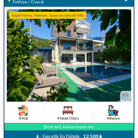
Fethiye / Ovacık
Kapalı Havuz, Hamam, Sauna ve Jakuzili Villa
8 Kişi
4 Yatak Odası
4 Banyo
Şimdi %20, kalanını kapıda öde.
Gecelik En Düşük
12.500 ₺