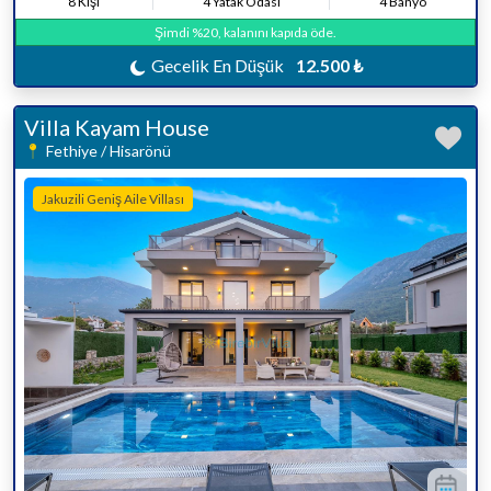
8 Kişi
4 Yatak Odası
4 Banyo
Şimdi %20, kalanını kapıda öde.
Gecelik En Düşük
12.500 ₺
Villa Kayam House
Fethiye / Hisarönü
Jakuzili Geniş Aile Villası