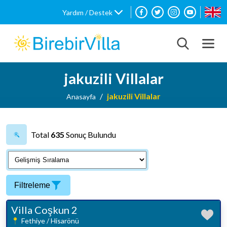
Yardım / Destek
jakuzili Villalar
jakuzili Villalar
Anasayfa
Total
635
Sonuç Bulundu
Filtreleme
Villa Coşkun 2
Fethiye / Hisarönü