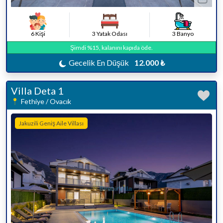
6 Kişi
3 Yatak Odası
3 Banyo
Şimdi %15, kalanını kapıda öde.
Gecelik En Düşük
12.000 ₺
Villa Deta 1
Fethiye / Ovacık
Jakuzili Geniş Aile Villası