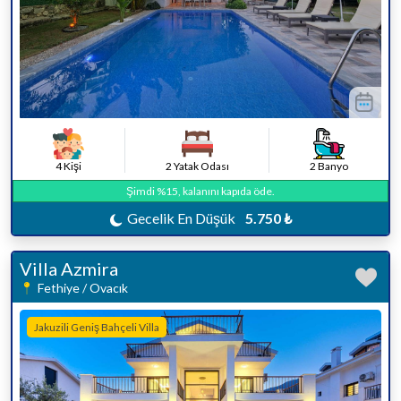
4 Kişi
2 Yatak Odası
2 Banyo
Şimdi %15, kalanını kapıda öde.
Gecelik En Düşük
5.750 ₺
Villa Azmira
Fethiye / Ovacık
Jakuzili Geniş Bahçeli Villa