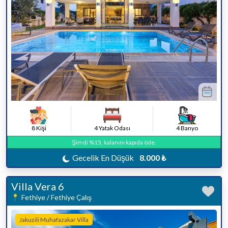
8 Kişi
4 Yatak Odası
4 Banyo
Şimdi %15, kalanını kapıda öde.
Gecelik En Düşük
8.000 ₺
Villa Vera 6
Fethiye / Fethiye Çalış
Jakuzili Muhafazakar Villa