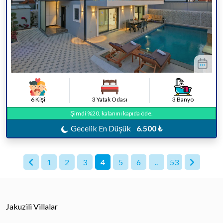
6 Kişi
3 Yatak Odası
3 Banyo
Şimdi %20, kalanını kapıda öde.
Gecelik En Düşük
6.500 ₺
1
2
3
4
5
6
..
53
Jakuzili Villalar