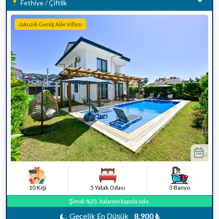
Fethiye / Çiftlik
Jakuzili Geniş Aile Villası
10 Kişi
5 Yatak Odası
3 Banyo
Şimdi %35, kalanını kapıda öde.
Gecelik En Düşük
8.900 ₺