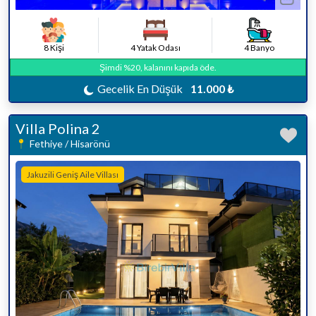
8 Kişi
4 Yatak Odası
4 Banyo
Şimdi %20, kalanını kapıda öde.
Gecelik En Düşük
11.000 ₺
Villa Polina 2
Fethiye / Hisarönü
Jakuzili Geniş Aile Villası