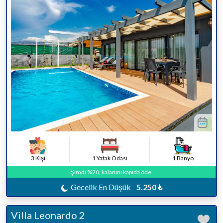
3 Kişi
1 Yatak Odası
1 Banyo
Şimdi %20, kalanını kapıda öde.
Gecelik En Düşük
5.250 ₺
Villa Leonardo 2