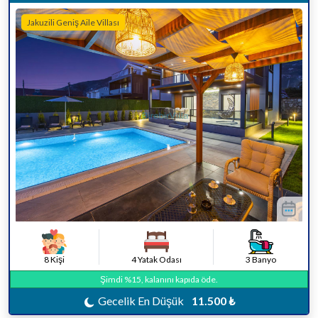
Jakuzili Geniş Aile Villası
8 Kişi
4 Yatak Odası
3 Banyo
Şimdi %15, kalanını kapıda öde.
Gecelik En Düşük
11.500 ₺