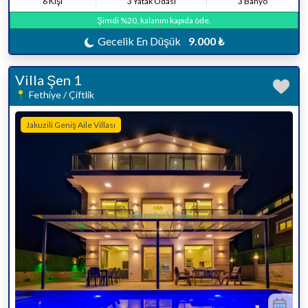
6 Kişi
3 Yatak Odası
3 Banyo
Şimdi %20, kalanını kapıda öde.
Gecelik En Düşük
9.000 ₺
Villa Şen 1
Fethiye / Çiftlik
Jakuzili Geniş Aile Villası