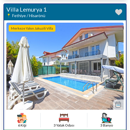
Villa Lemurya 1
Fethiye / Hisarönü
Merkeze Yakın Jakuzili Villa
6 Kişi
3 Yatak Odası
3 Banyo