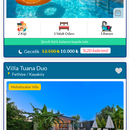
2 Kişi
1 Yatak Odası
1 Banyo
Şimdi %20, kalanını kapıda öde.
%20 İndirimli
12.500 ₺
10.000 ₺
Gecelik
Villa Tuana Duo
Fethiye / Kayaköy
Muhafazakar Villa