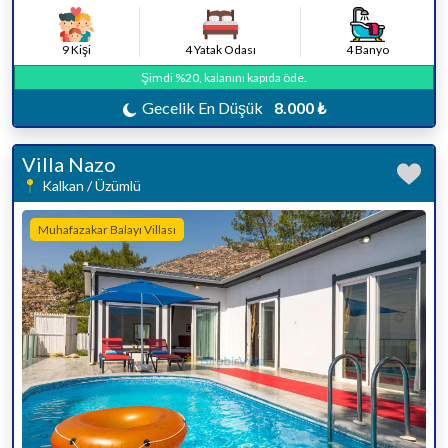
9 Kişi
4 Yatak Odası
4 Banyo
Şimdi %20, kalanını kapıda öde.
Gecelik En Düşük
8.000 ₺
Villa Nazo
Kalkan / Üzümlü
Muhafazakar Balayı Villası