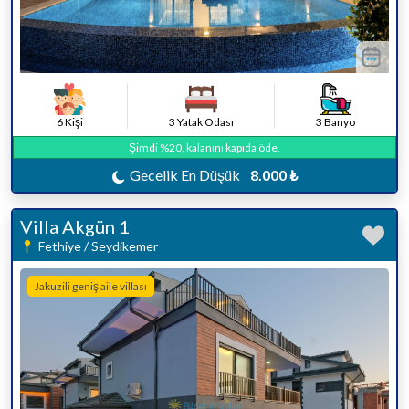
6 Kişi
3 Yatak Odası
3 Banyo
Şimdi %20, kalanını kapıda öde.
Gecelik En Düşük
8.000 ₺
Villa Akgün 1
Fethiye / Seydikemer
Jakuzili geniş aile villası