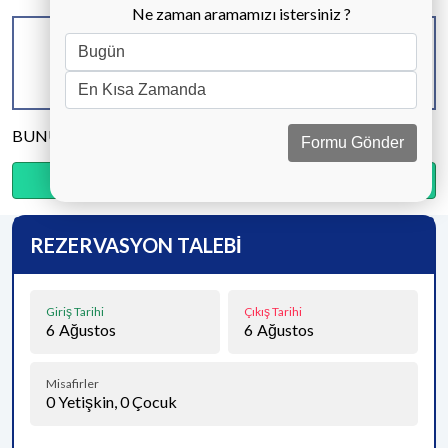
Ne zaman aramamızı istersiniz ?
KAPASİTE
BANYO & WC
YATAK ODASI
4 KİŞİ
2 ADET
2 ADET
BUNU PAYLAŞ
Formu Gönder
Ödemenin %20’sini şimdi, kalanını kapıda öde.
REZERVASYON TALEBİ
Giriş Tarihi
Çıkış Tarihi
6
Ağustos
6
Ağustos
Misafirler
0
Yetişkin,
0
Çocuk