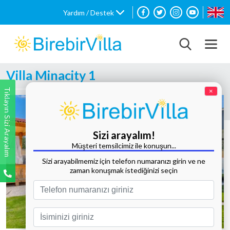
Yardım / Destek
Villa Minacity 1
Tıklayın Sizi Arayalım
×
Sizi arayalım!
Müşteri temsilcimiz ile konuşun...
Sizi arayabilmemiz için telefon numaranızı girin ve ne
zaman konuşmak istediğinizi seçin
Tüm Fotoğrafları Göster