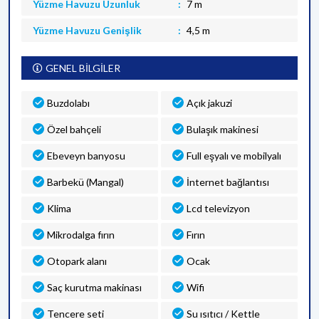
Yüzme Havuzu Uzunluk
7 m
Yüzme Havuzu Genişlik
4,5 m
GENEL BİLGİLER
Buzdolabı
Açık jakuzi
Özel bahçeli
Bulaşık makinesi
Ebeveyn banyosu
Full eşyalı ve mobilyalı
Barbekü (Mangal)
İnternet bağlantısı
Klima
Lcd televizyon
Mikrodalga fırın
Fırın
Otopark alanı
Ocak
Saç kurutma makinası
Wifi
Tencere seti
Su ısıtıcı / Kettle