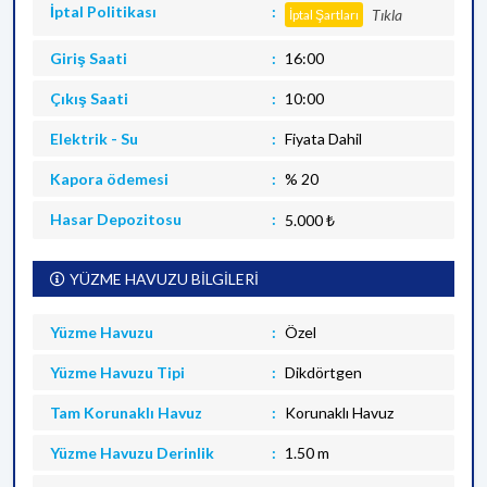
İptal Politikası
Tıkla
İptal Şartları
Giriş Saati
16:00
Çıkış Saati
10:00
Elektrik - Su
Fiyata Dahil
Kapora ödemesi
% 20
Hasar Depozitosu
5.000 ₺
YÜZME HAVUZU BİLGİLERİ
Yüzme Havuzu
Özel
Yüzme Havuzu Tipi
Dikdörtgen
Tam Korunaklı Havuz
Korunaklı Havuz
Yüzme Havuzu Derinlik
1.50 m