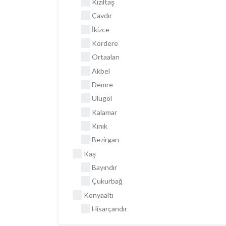
Kızıltaş
Çavdır
İkizce
Kördere
Ortaalan
Akbel
Demre
Ulugöl
Kalamar
Kınık
Bezirgan
Kaş
Bayındır
Çukurbağ
Konyaaltı
Hisarçandır