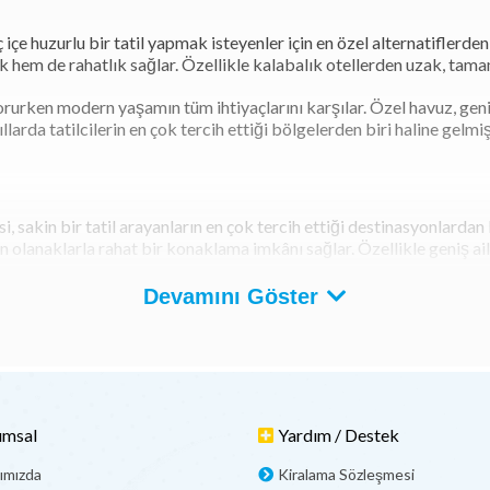
içe huzurlu bir tatil yapmak isteyenler için en özel alternatiflerden b
k hem de rahatlık sağlar. Özellikle kalabalık otellerden uzak, tama
rurken modern yaşamın tüm ihtiyaçlarını karşılar. Özel havuz, geniş 
llarda tatilcilerin en çok tercih ettiği bölgelerden biri haline gelmiş
, sakin bir tatil arayanların en çok tercih ettiği destinasyonlardan b
 olanaklarla rahat bir konaklama imkânı sağlar. Özellikle geniş aile
iş bahçeleriyle öne çıkar. Havuzlu seçeneklerin fazla olması, misafirl
Devamını Göster
bir avantajdır.
 Villa Tatili Yapmalıyız?
nı sunduğu için tercih edilir. Bölgede kiralık villa tatili yapmak, k
n uzak, özel havuzunuzda dilediğiniz gibi vakit geçirebilirsiniz.
umsal
Yardım / Destek
zarası, misafirlere büyük bir huzur katar. Ayrıca, villalarda kendi 
kler, özellikle çocuklu aileler ve mahremiyetine önem veren çiftler i
ımızda
Kiralama Sözleşmesi