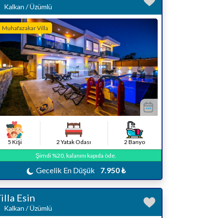
Kalkan / Üzümlü
Muhafazakar Villa
5 Kişi
2 Yatak Odası
2 Banyo
Şimdi %20, kalanını kapıda öde.
Gecelik En Düşük
7.950 ₺
illa Esin
Kalkan / Üzümlü