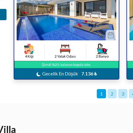
4 Kişi
2 Yatak Odası
2 Banyo
Şimdi %20, kalanını kapıda öde.
Gecelik En Düşük
7.136 ₺
1
2
3
illa