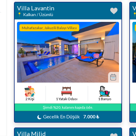
Villa Lavantin
V
Kalkan / Üzümlü
Muhafazakar, Jakuzili Balayı Villası
2 Kişi
1 Yatak Odası
1 Banyo
Şimdi %20, kalanını kapıda öde.
Gecelik En Düşük
7.000 ₺
Villa Milid
V