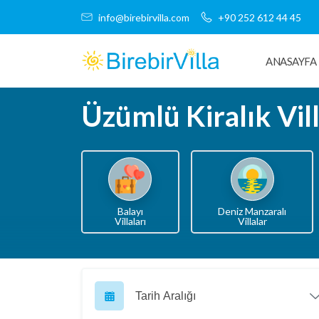
info@birebirvilla.com
+90 252 612 44 45
ANASAYFA
Üzümlü Kiralık Vil
Balayı
Deniz Manzaralı
Villaları
Villalar
Tarih Aralığı