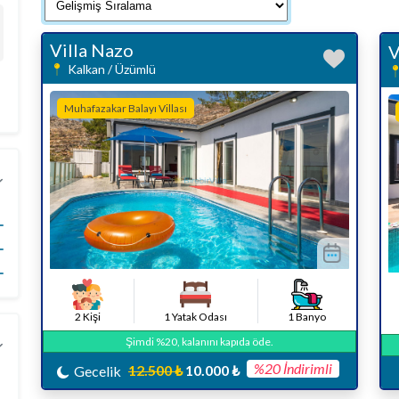
Villa Nazo
V
Kalkan / Üzümlü
Muhafazakar Balayı Villası
2 Kişi
1 Yatak Odası
1 Banyo
Şimdi %20, kalanını kapıda öde.
%20 İndirimli
12.500 ₺
10.000 ₺
Gecelik