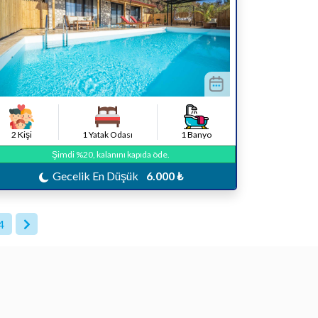
2 Kişi
1 Yatak Odası
1 Banyo
Şimdi %20, kalanını kapıda öde.
Gecelik En Düşük
6.000 ₺
4