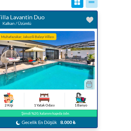
illa Lavantin Duo
Kalkan / Üzümlü
Muhafazakar, Jakuzili Balayı Villası
2 Kişi
1 Yatak Odası
1 Banyo
Şimdi %20, kalanını kapıda öde.
Gecelik En Düşük
8.000 ₺