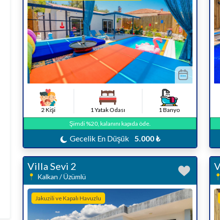
2 Kişi
1 Yatak Odası
1 Banyo
Şimdi %20, kalanını kapıda öde.
Gecelik En Düşük
5.000 ₺
Villa Sevi 2
V
Kalkan / Üzümlü
Jakuzili ve Kapalı Havuzlu