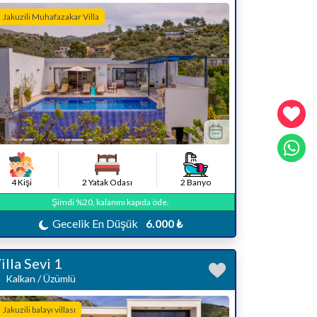
Jakuzili Muhafazakar Villa
4 Kişi
2 Yatak Odası
2 Banyo
Şimdi %20, kalanını kapıda öde.
Gecelik En Düşük
6.000 ₺
illa Sevi 1
Kalkan / Üzümlü
Jakuzili balayı villası