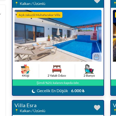
Kalkan / Üzümlü
Açık Jakuzili Muhafazakar Villa
4 Kişi
2 Yatak Odası
2 Banyo
Şimdi %20, kalanını kapıda öde.
Gecelik En Düşük
6.000 ₺
Villa Esra
V
Kalkan / Üzümlü