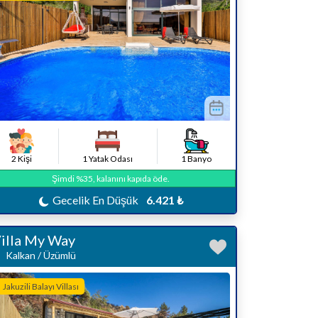
2 Kişi
1 Yatak Odası
1 Banyo
Şimdi %35, kalanını kapıda öde.
Gecelik En Düşük
6.421 ₺
illa My Way
Kalkan / Üzümlü
Jakuzili Balayı Villası