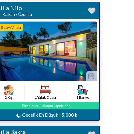
illa Nilo
Kalkan / Üzümlü
Balayı Villası
2 Kişi
1 Yatak Odası
1 Banyo
Şimdi %20, kalanını kapıda öde.
Gecelik En Düşük
5.000 ₺
illa Bakra