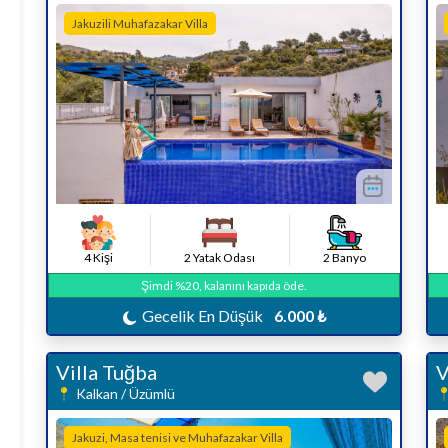
Jakuzili Muhafazakar Villa
4 Kişi
2 Yatak Odası
2 Banyo
Şimdi %20, kalanını kapıda öde.
Gecelik En Düşük
6.000 ₺
Villa Tuğba
V
Kalkan / Üzümlü
Jakuzi, Masa tenisi ve Muhafazakar Villa