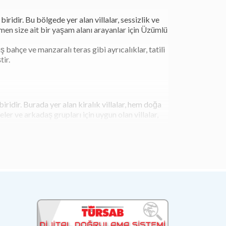
iridir. Bu bölgede yer alan villalar, sessizlik ve
men size ait bir yaşam alanı arayanlar için Üzümlü
bahçe ve manzaralı teras gibi ayrıcalıklar, tatili
tir.
iridir. Burada yer alan kiralık villalar, hem doğa
ler ve arkadaş grupları için uygun olan villalar,
ere özel alan ayrıcalığı sunar. Bu özellik, otel
işiye hem konfor hem de özgürlük sağlar. Günlük
yemeklerinizi hazırlayabilir, tatilinizi daha
çin önemli bir avantajdır.