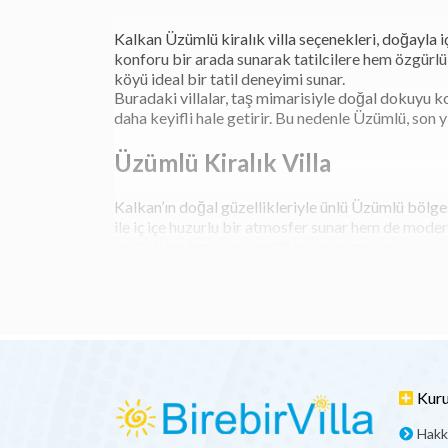
Kalkan Üzümlü kiralık villa seçenekleri, doğayla iç 
konforu bir arada sunarak tatilcilere hem özgürlü
köyü ideal bir tatil deneyimi sunar.
Buradaki villalar, taş mimarisiyle doğal dokuyu ko
daha keyifli hale getirir. Bu nedenle Üzümlü, son yı
Üzümlü Kiralık Villa
Kalkan’ın doğal güzellikleriyle ünlü Üzümlü bölgesi
ile iç içe huzurlu bir atmosfer sunar hem de modern
tatili daha özgür ve keyifli bir hale getirir.
Üzümlü’deki villalar genellikle taş mimarisi ve gen
kalabalığından uzak durmak isteyenler için büyük 
Neden Kalkan Üzümlü'de Kiralık
Kalkan Üzümlü, doğa ile iç içe sakin bir tatil imkâ
planlarınızı kendiniz belirleyebilir, kalabalıklarda
Kur
Bölgenin temiz havası, sessiz ortamı ve Akdeniz man
kişisel bir deneyime dönüştürebilirsiniz. Bu özelli
Hakk