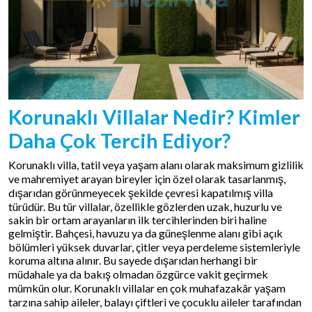
Korunaklı Villalar Nedir? Kimler
Daha Çok Tercih Ediyor?
Korunaklı villa, tatil veya yaşam alanı olarak maksimum gizlilik
ve mahremiyet arayan bireyler için özel olarak tasarlanmış,
dışarıdan görünmeyecek şekilde çevresi kapatılmış villa
türüdür. Bu tür villalar, özellikle gözlerden uzak, huzurlu ve
sakin bir ortam arayanların ilk tercihlerinden biri haline
gelmiştir. Bahçesi, havuzu ya da güneşlenme alanı gibi açık
bölümleri yüksek duvarlar, çitler veya perdeleme sistemleriyle
koruma altına alınır. Bu sayede dışarıdan herhangi bir
müdahale ya da bakış olmadan özgürce vakit geçirmek
mümkün olur. Korunaklı villalar en çok muhafazakâr yaşam
tarzına sahip aileler, balayı çiftleri ve çocuklu aileler tarafından