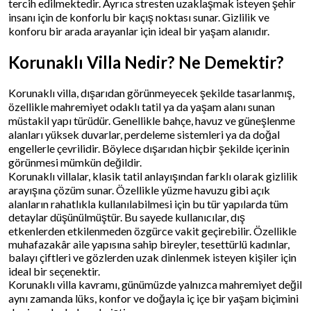
tercih edilmektedir. Ayrıca stresten uzaklaşmak isteyen şehir
insanı için de konforlu bir kaçış noktası sunar. Gizlilik ve
konforu bir arada arayanlar için ideal bir yaşam alanıdır.
Korunaklı Villa Nedir? Ne Demektir?
Korunaklı villa, dışarıdan görünmeyecek şekilde tasarlanmış,
özellikle mahremiyet odaklı tatil ya da yaşam alanı sunan
müstakil yapı türüdür. Genellikle bahçe, havuz ve güneşlenme
alanları yüksek duvarlar, perdeleme sistemleri ya da doğal
engellerle çevrilidir. Böylece dışarıdan hiçbir şekilde içerinin
görünmesi mümkün değildir.
Korunaklı villalar, klasik tatil anlayışından farklı olarak gizlilik
arayışına çözüm sunar. Özellikle yüzme havuzu gibi açık
alanların rahatlıkla kullanılabilmesi için bu tür yapılarda tüm
detaylar düşünülmüştür. Bu sayede kullanıcılar, dış
etkenlerden etkilenmeden özgürce vakit geçirebilir. Özellikle
muhafazakâr aile yapısına sahip bireyler, tesettürlü kadınlar,
balayı çiftleri ve gözlerden uzak dinlenmek isteyen kişiler için
ideal bir seçenektir.
Korunaklı villa kavramı, günümüzde yalnızca mahremiyet değil
aynı zamanda lüks, konfor ve doğayla iç içe bir yaşam biçimini