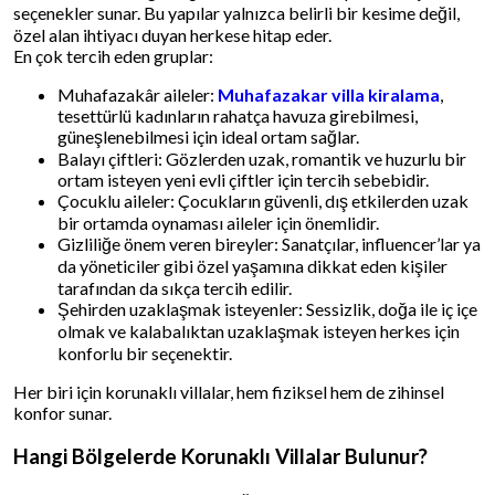
seçenekler sunar. Bu yapılar yalnızca belirli bir kesime değil,
özel alan ihtiyacı duyan herkese hitap eder.
En çok tercih eden gruplar:
Muhafazakâr aileler:
Muhafazakar villa kiralama
,
tesettürlü kadınların rahatça havuza girebilmesi,
güneşlenebilmesi için ideal ortam sağlar.
Balayı çiftleri: Gözlerden uzak, romantik ve huzurlu bir
ortam isteyen yeni evli çiftler için tercih sebebidir.
Çocuklu aileler: Çocukların güvenli, dış etkilerden uzak
bir ortamda oynaması aileler için önemlidir.
Gizliliğe önem veren bireyler: Sanatçılar, influencer’lar ya
da yöneticiler gibi özel yaşamına dikkat eden kişiler
tarafından da sıkça tercih edilir.
Şehirden uzaklaşmak isteyenler: Sessizlik, doğa ile iç içe
olmak ve kalabalıktan uzaklaşmak isteyen herkes için
konforlu bir seçenektir.
Her biri için korunaklı villalar, hem fiziksel hem de zihinsel
konfor sunar.
Hangi Bölgelerde Korunaklı Villalar Bulunur?