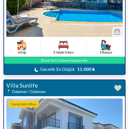
6 Kişi
3 Yatak Odası
2 Banyo
Şimdi %20, kalanını kapıda öde.
Gecelik En Düşük
11.000 ₺
Villa Sunlife
Dalaman / Dalaman
Geniş Aile Villası