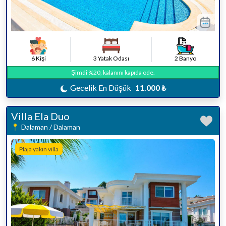
6 Kişi
3 Yatak Odası
2 Banyo
Şimdi %20, kalanını kapıda öde.
Gecelik En Düşük
11.000 ₺
Villa Ela Duo
Dalaman / Dalaman
Plaja yakın villa