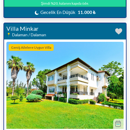
Şimdi %20, kalanını kapıda öde.
Gecelik En Düşük
11.000 ₺
Villa Minkar
Dalaman / Dalaman
Geniş Ailelere Uygun Villa