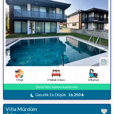
7 Kişi
3 Yatak Odası
3 Banyo
Şimdi %20, kalanını kapıda öde.
Gecelik En Düşük
16.250 ₺
Villa Mürdüm