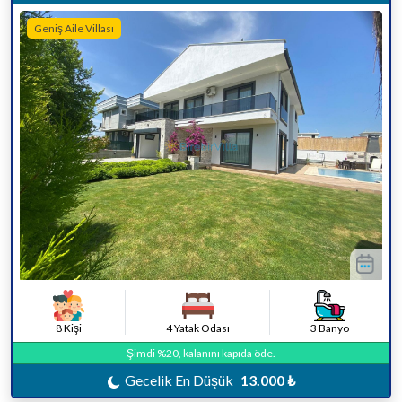
Geniş Aile Villası
8 Kişi
4 Yatak Odası
3 Banyo
Şimdi %20, kalanını kapıda öde.
Gecelik En Düşük
13.000 ₺