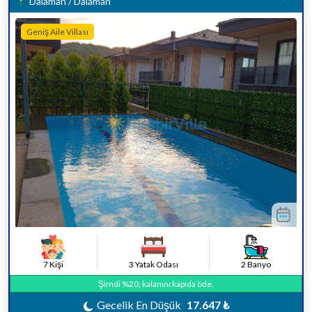
Dalaman / Dalaman
Geniş Aile Villası
7 Kişi
3 Yatak Odası
2 Banyo
Şimdi %20, kalanını kapıda öde.
Gecelik En Düşük
17.647 ₺