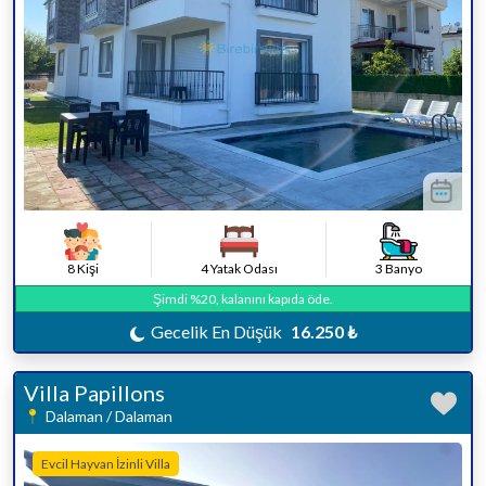
8 Kişi
4 Yatak Odası
3 Banyo
Şimdi %20, kalanını kapıda öde.
Gecelik En Düşük
16.250 ₺
Villa Papillons
Dalaman / Dalaman
Evcil Hayvan İzinli Villa