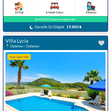
12 Kişi
6 Yatak Odası
6 Banyo
Şimdi %20, kalanını kapıda öde.
Gecelik En Düşük
19.800 ₺
Villa Lycia
Dalaman / Dalaman
Plaja yakın villa