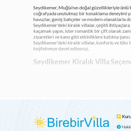
Seydikemer, Muğla'nın doğal güzellikleriyle ünlü bir
coğrafyada unutulmaz bir konaklama deneyimi yaşa
havuzlar, geniş bahçeler ve modern olanaklarla do
Seydikemer'deki kiralık villalar, çeşitli ihtiyaçlara
kaçamak yapın, ister romantik bir çift olarak zama
ziyaretleri ve kano gibi etkinliklere katılma şansı 
Seydikemer'deki kiralık villalar, konforlu ve lük
keşfetmeye davet ediyoruz.
Seydikemer Kiralık Villa Seçen
Seydikemer, Muğla'nın incisi ve doğal güzelliklerle
çekiyor. Seydikemer'deki kiralık villa seçenekler
genellikle modern tasarımlı ve ihtiyaçları karşıl
Seydikemer'deki kiralık villalar, aile tatilleri, ar
yapmak veya çevredeki plajları ziyaret etmek gibi
Seydikemer'deki kiralık villa seçenekleri, tatilcil
Muğla'nın muhteşem atmosferinde unutulmaz anla
Kur
Seydikemer’de Havuzlu Kiralık 
Hakk