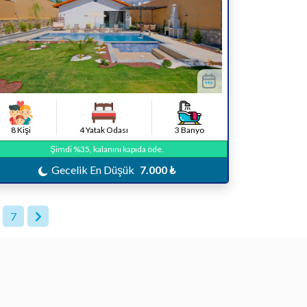
8 Kişi
4 Yatak Odası
3 Banyo
Şimdi %35, kalanını kapıda öde.
Gecelik En Düşük
7.000 ₺
7