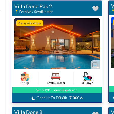
V
Villa Done Pak 2
Fethiye / Seydikemer
Geniş Aile Villası
8 Kişi
4 Yatak Odası
3 Banyo
Şimdi %35, kalanını kapıda öde.
Gecelik En Düşük
7.000 ₺
Villa Done 8
V