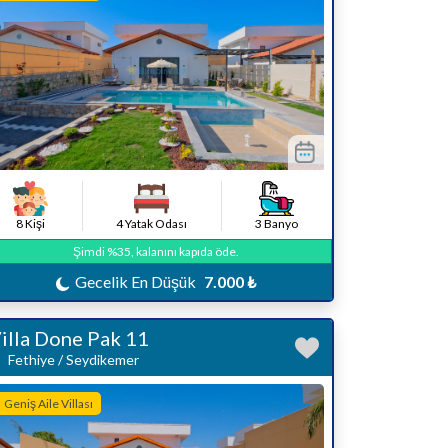
8 Kişi
4 Yatak Odası
3 Banyo
Şimdi %35, kalanını kapıda öde.
Gecelik En Düşük
7.000 ₺
illa Done Pak 11
Fethiye / Seydikemer
Geniş Aile Villası