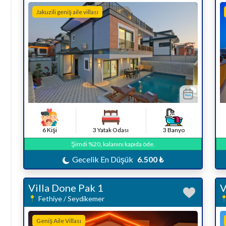
Jakuzili geniş aile villası
6 Kişi
3 Yatak Odası
3 Banyo
Şimdi %20, kalanını kapıda öde.
Gecelik En Düşük
6.500 ₺
Villa Done Pak 1
V
Fethiye / Seydikemer
Geniş Aile Villası