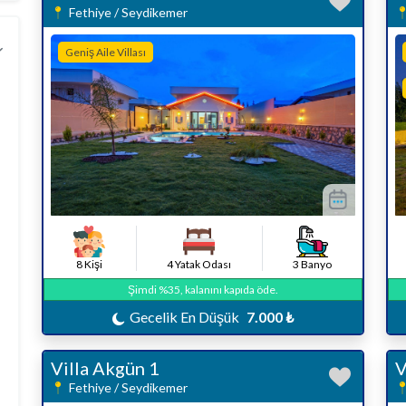
Fethiye / Seydikemer
Geniş Aile Villası
8 Kişi
4 Yatak Odası
3 Banyo
Şimdi %35, kalanını kapıda öde.
Gecelik En Düşük
7.000 ₺
Villa Akgün 1
V
Fethiye / Seydikemer