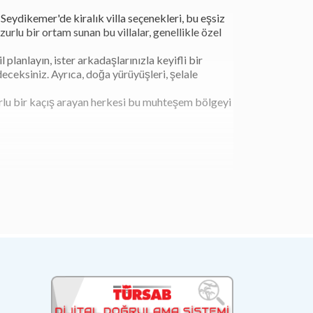
. Seydikemer'de kiralık villa seçenekleri, bu eşsiz
lu bir ortam sunan bu villalar, genellikle özel
l planlayın, ister arkadaşlarınızla keyifli bir
eceksiniz. Ayrıca, doğa yürüyüşleri, şelale
zurlu bir kaçış arayan herkesi bu muhteşem bölgeyi
eydikemer, kiralık villa seçenekleriyle de dikkat
lara ve özel havuzlara sahiptir. Villaların
ma deneyimi sunar.
deki bu villalarda dinlenmek, doğa yürüyüşleri
öresel lezzetleri tatma şansı da bulunur.
r doğa deneyimi sunar. Bu villalar, tatilcilere