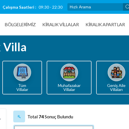
Çalışma Saatleri :
09:30 - 22:30
BÖLGELERİMİZ
KIRALIK VILLALAR
KİRALIK APARTLAR
 Villa
Tüm
Muhafazakar
Geniş Aile
Villalar
Villalar
Villaları
Total
74
Sonuç Bulundu