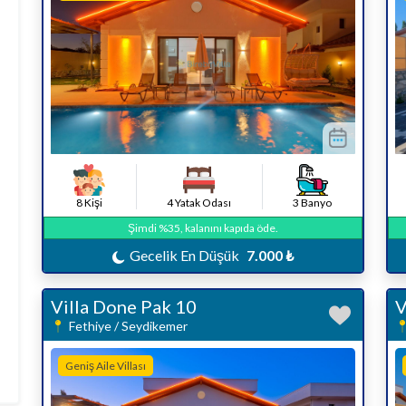
8 Kişi
4 Yatak Odası
3 Banyo
Şimdi %35, kalanını kapıda öde.
Gecelik En Düşük
7.000 ₺
Villa Done Pak 10
V
Fethiye / Seydikemer
Geniş Aile Villası