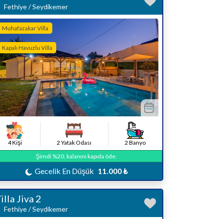
Fethiye / Seydikemer
Muhafazakar Villa
Kapalı Havuzlu Villa
4 Kişi
2 Yatak Odası
2 Banyo
Şimdi %20, kalanını kapıda öde.
Gecelik En Düşük
11.000 ₺
illa Jiva 2
Fethiye / Seydikemer