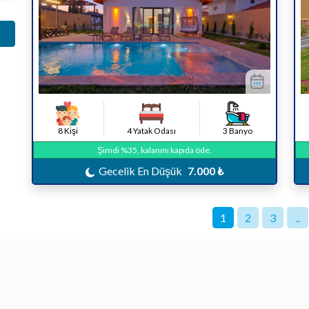
8 Kişi
4 Yatak Odası
3 Banyo
Şimdi %35, kalanını kapıda öde.
Gecelik En Düşük
7.000 ₺
1
2
3
..