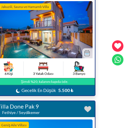
Jakuzili, Sauna ve Hamamlı Villa
6 Kişi
3 Yatak Odası
3 Banyo
Şimdi %20, kalanını kapıda öde.
Gecelik En Düşük
5.500 ₺
illa Done Pak 9
Fethiye / Seydikemer
Geniş Aile Villası