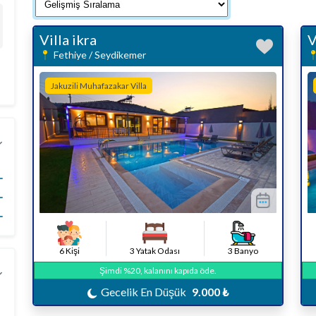
Villa ikra
V
Fethiye / Seydikemer
Jakuzili Muhafazakar Villa
6 Kişi
3 Yatak Odası
3 Banyo
Şimdi %20, kalanını kapıda öde.
Gecelik En Düşük
9.000 ₺