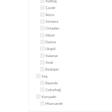
Kızıltaş
Çavdır
İkizce
Kördere
Ortaalan
Akbel
Demre
Ulugöl
Kalamar
Kınık
Bezirgan
Kaş
Bayındır
Çukurbağ
Konyaaltı
Hisarçandır