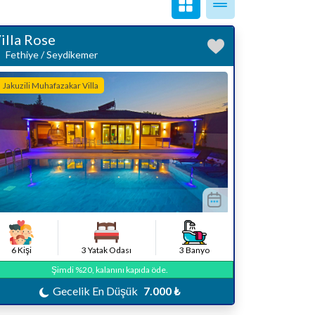
illa Rose
Fethiye / Seydikemer
Jakuzili Muhafazakar Villa
6 Kişi
3 Yatak Odası
3 Banyo
Şimdi %20, kalanını kapıda öde.
Gecelik En Düşük
7.000 ₺