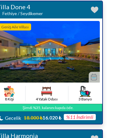
illa Done 4
Fethiye / Seydikemer
Geniş Aile Villası
8 Kişi
4 Yatak Odası
3 Banyo
Şimdi %35, kalanını kapıda öde.
%11 İndirimli
18.000 ₺
16.020 ₺
Gecelik
illa Harmonia