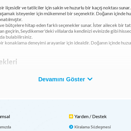
 ilçesidir ve tatilciler için sakin ve huzurlu bir kaçış noktası sunar
mak isteyenler için mükemmel bir seçenektir. Doğanın içinde huzur
natılmıştır.
 ve bütçelere hitap eden farklı seçenekler sunar. İster ailecek bir tati
n geçirin, Seydikemer'deki villalarda kendinizi evinizde gibi hissed
da bulabilirsiniz.
s bir konaklama deneyimi arayanlar için idealdir. Doğanın içinde hu
ekleri
 bezeli bir ilçesidir. Tatilciler için huzur dolu bir atmosfer sunan S
Devamını Göster
i, genellikle doğanın kucağında konumlanmış olup, muhteşem manzara
ayacak şekilde donatılmış olmaları, konuklara konforlu bir konakla
kadaş grupları veya çiftler için ideal bir seçenek sunar. Doğanın için
 birçok aktiviteye olanak sağlar. Ayrıca, bölgedeki restoranlarda y
ere evlerindeki konforu ve rahatlığı yaşatırken aynı zamanda eşsiz bi
r yaşama fırsatı sunar.
umsal
Yardım / Destek
Villalar
ımızda
Kiralama Sözleşmesi