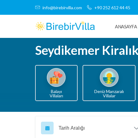
info@birebirvilla.com
+90 252 612 44 45
ANASAYFA
Seydikemer Kiralık
Balayı
Deniz Manzaralı
Villaları
Villalar
Tarih Aralığı