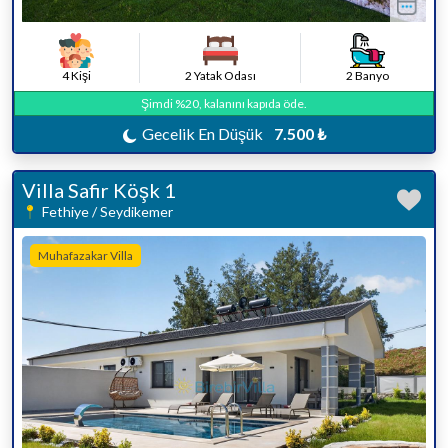
4 Kişi
2 Yatak Odası
2 Banyo
Şimdi %20, kalanını kapıda öde.
Gecelik En Düşük
7.500 ₺
Villa Safir Köşk 1
Fethiye / Seydikemer
Muhafazakar Villa