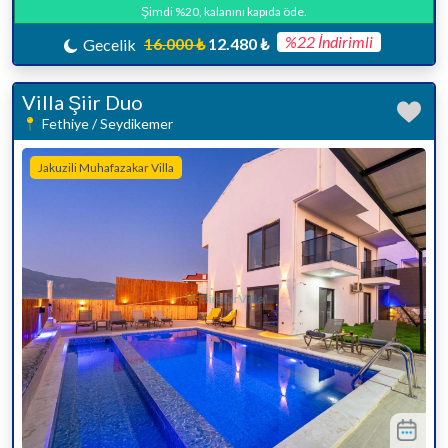
Şimdi %20, kalanını kapıda öde.
%22 İndirimli
16.000 ₺
12.480 ₺
Gecelik
Villa Şiir Duo
Fethiye / Seydikemer
Jakuzili Muhafazakar Villa