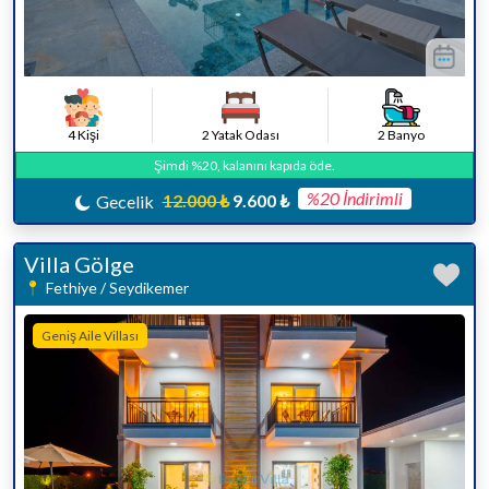
4 Kişi
2 Yatak Odası
2 Banyo
Şimdi %20, kalanını kapıda öde.
%20 İndirimli
12.000 ₺
9.600 ₺
Gecelik
Villa Gölge
Fethiye / Seydikemer
Geniş Aile Villası