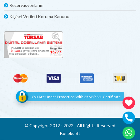
ilçesidir. Tatilciler için huzurlu bir kaçış noktası olan
Rezervasyonlarım
Seydikemer, özellikle havuzlu kiralık villalarıyla dikkat çeker.
Kişisel Verileri Koruma Kanunu
Seydikemer'de havuzlu kiralık villalar, doğanın içinde
konumlanmış ve genellikle muhteşem dağ manzaraları
eşliğinde huzurlu bir tatil sunar. Villalar, geniş bahçeleri ve özel
havuzlarıyla misafirlerine özel bir alan ve rahatlık sağlar.
Seydikemer'deki havuzlu kiralık villalar, aileler, arkadaş
grupları ve çiftler için ideal bir seçenek sunar. Havuz başında
güneşlenmek, serinlemek ve özel anların keyfini çıkarmak
tatilin tadını çıkarmak için mükemmel bir yoldur. Ayrıca,
villalar genellikle modern olanaklarla donatılmıştır ve
konuklara konforlu bir konaklama deneyimi sunar.
Seydikemer'deki havuzlu kiralık villalar, tatilcilerin özel ve
unutulmaz anlar yaşamasını sağlar. Doğanın içinde huzurlu bir
ortamda keyifli bir tatil geçirmek isteyen herkesi
You Are Under Protection With 256 Bit SSL Certificate.
Seydikemer'in bu büyüleyici bölgesini keşfetmeye davet
ediyoruz.
Seydikemer’de Doğa ile İç İçe Kiralık
Villalar
© Copyright 2012 - 2022 | All Rights Reserved
Böceksoft