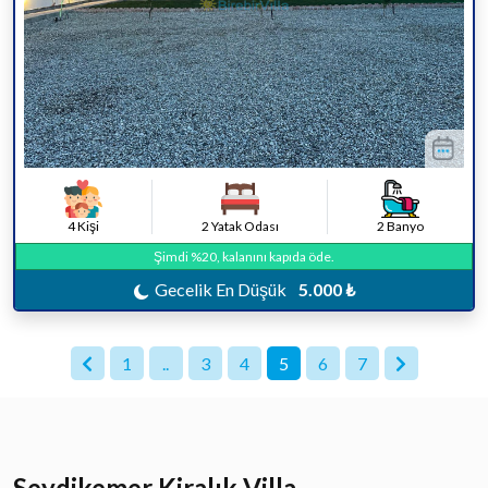
4 Kişi
2 Yatak Odası
2 Banyo
Şimdi %20, kalanını kapıda öde.
Gecelik En Düşük
5.000 ₺
1
..
3
4
5
6
7
Seydikemer Kiralık Villa