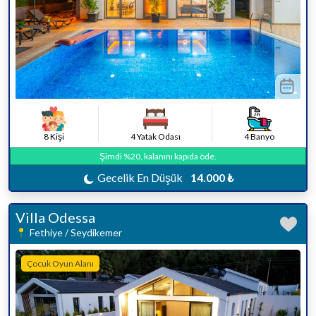
8 Kişi
4 Yatak Odası
4 Banyo
Şimdi %20, kalanını kapıda öde.
Gecelik En Düşük
14.000 ₺
Villa Odessa
Fethiye / Seydikemer
Çocuk Oyun Alanı