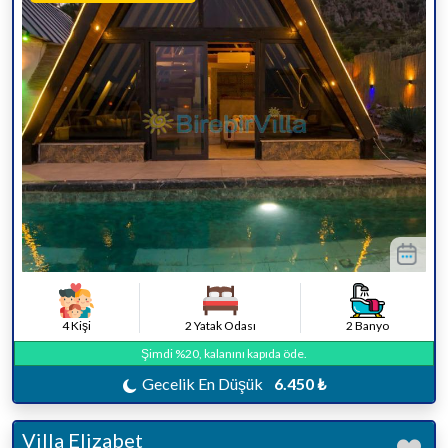
4 Kişi
2 Yatak Odası
2 Banyo
Şimdi %20, kalanını kapıda öde.
Gecelik En Düşük
6.450 ₺
Villa Elizabet