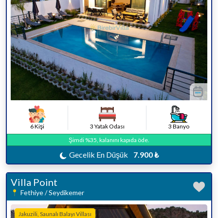
6 Kişi
3 Yatak Odası
3 Banyo
Şimdi %35, kalanını kapıda öde.
Gecelik En Düşük
7.900 ₺
Villa Point
Fethiye / Seydikemer
Jakuzili, Saunalı Balayı Villası