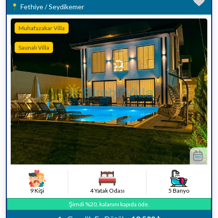
Fethiye / Seydikemer
Muhafazakar Villa
Saunalı Villa
9 Kişi
4 Yatak Odası
5 Banyo
Şimdi %20, kalanını kapıda öde.