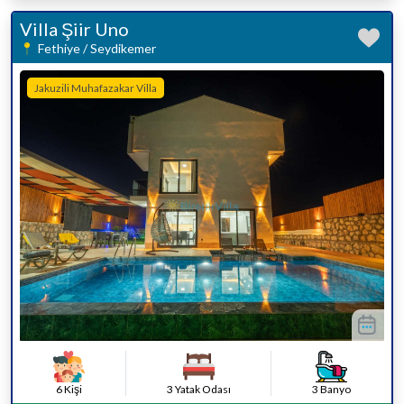
Villa Şiir Uno
Fethiye / Seydikemer
Jakuzili Muhafazakar Villa
6 Kişi
3 Yatak Odası
3 Banyo