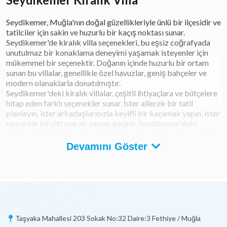
Seydikemer, Muğla'nın doğal güzellikleriyle ünlü bir ilçesidir ve
tatilciler için sakin ve huzurlu bir kaçış noktası sunar.
Seydikemer'de kiralık villa seçenekleri, bu eşsiz coğrafyada
unutulmaz bir konaklama deneyimi yaşamak isteyenler için
mükemmel bir seçenektir. Doğanın içinde huzurlu bir ortam
sunan bu villalar, genellikle özel havuzlar, geniş bahçeler ve
modern olanaklarla donatılmıştır.
Seydikemer'deki kiralık villalar, çeşitli ihtiyaçlara ve bütçelere
hitap eden farklı seçenekler sunar. İster ailecek bir tatil
planlayın, ister arkadaşlarınızla keyifli bir kaçamak yapın, ister
romantik bir çift olarak zaman geçirin, Seydikemer'deki
villalarda kendinizi evinizde gibi hissedeceksiniz. Ayrıca, doğa
yürüyüşleri, şelale ziyaretleri ve kano gibi etkinliklere katılma
Devamını Göster
şansı da bulabilirsiniz.
Seydikemer'deki kiralık villalar, konforlu ve lüks bir
konaklama deneyimi arayanlar için idealdir. Doğanın içinde
huzurlu bir kaçış arayan herkesi bu muhteşem bölgeyi
keşfetmeye davet ediyoruz.
Seydikemer Kiralık Villa Seçenekleri
Taşyaka Mahallesi 203 Sokak No:32 Daire:3 Fethiye / Muğla