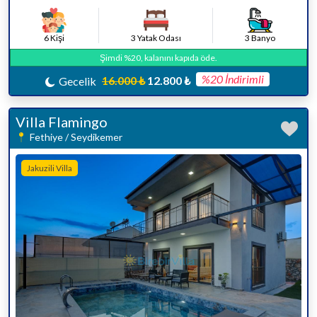
6 Kişi
3 Yatak Odası
3 Banyo
Şimdi %20, kalanını kapıda öde.
%20 İndirimli
16.000 ₺
12.800 ₺
Gecelik
Villa Flamingo
Fethiye / Seydikemer
Jakuzili Villa