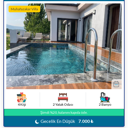
Muhafazakar Villa
4 Kişi
2 Yatak Odası
2 Banyo
Şimdi %20, kalanını kapıda öde.
Gecelik En Düşük
7.000 ₺