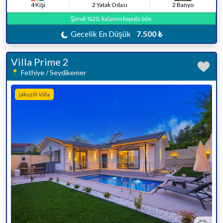
4 Kişi
2 Yatak Odası
2 Banyo
Şimdi %20, kalanını kapıda öde.
Gecelik En Düşük
7.500 ₺
Villa Prime 2
Fethiye / Seydikemer
jakuzili Villa