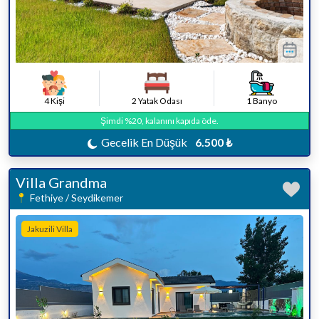
4 Kişi
2 Yatak Odası
1 Banyo
Şimdi %20, kalanını kapıda öde.
Gecelik En Düşük
6.500 ₺
Villa Grandma
Fethiye / Seydikemer
Jakuzili Villa