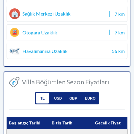
Sağlık Merkezi Uzaklık
7 km
Otogara Uzaklık
7 km
Havalimanına Uzaklık
56 km
Villa Böğürtlen Sezon Fiyatları
TL
USD
GBP
EURO
Başlangıç Tarihi
Bitiş Tarihi
Gecelik Fiyat