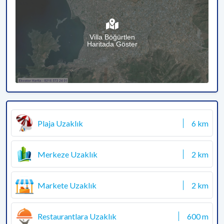
Villa Böğürtlen
Haritada Göster
Plaja Uzaklık
6 km
Merkeze Uzaklık
2 km
Markete Uzaklık
2 km
Restaurantlara Uzaklık
600 m