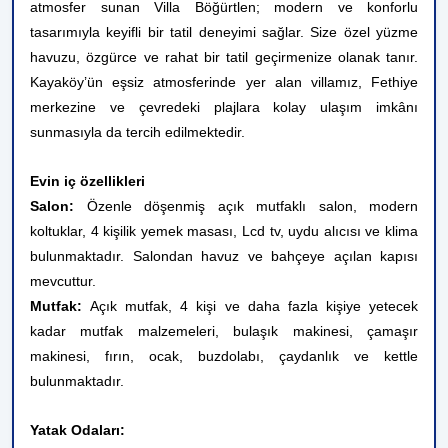
atmosfer sunan Villa Böğürtlen; modern ve konforlu
tasarımıyla keyifli bir tatil deneyimi sağlar. Size özel yüzme
havuzu, özgürce ve rahat bir tatil geçirmenize olanak tanır.
Kayaköy’ün eşsiz atmosferinde yer alan villamız, Fethiye
merkezine ve çevredeki plajlara kolay ulaşım imkânı
sunmasıyla da tercih edilmektedir.
Evin iç özellikleri
Salon:
Özenle döşenmiş açık mutfaklı salon, modern
koltuklar, 4 kişilik yemek masası, Lcd tv, uydu alıcısı ve klima
bulunmaktadır. Salondan havuz ve bahçeye açılan kapısı
mevcuttur.
Mutfak:
Açık mutfak, 4 kişi ve daha fazla kişiye yetecek
kadar mutfak malzemeleri, bulaşık makinesi, çamaşır
makinesi, fırın, ocak, buzdolabı, çaydanlık ve kettle
bulunmaktadır.
Yatak Odaları: