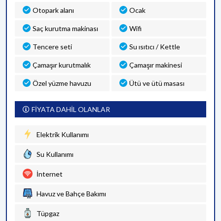
Otopark alanı
Ocak
Saç kurutma makinası
Wifi
Tencere seti
Su ısıtıcı / Kettle
Çamaşır kurutmalık
Çamaşır makinesi
Özel yüzme havuzu
Ütü ve ütü masası
FİYATA DAHİL OLANLAR
Elektrik Kullanımı
Su Kullanımı
İnternet
Havuz ve Bahçe Bakımı
Tüpgaz