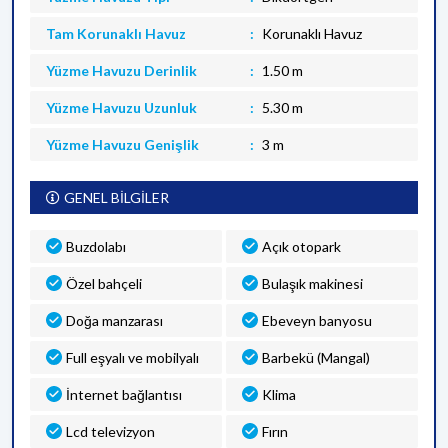
Tam Korunaklı Havuz
Korunaklı Havuz
Yüzme Havuzu Derinlik
1.50 m
Yüzme Havuzu Uzunluk
5.30 m
Yüzme Havuzu Genişlik
3 m
GENEL BİLGİLER
Buzdolabı
Açık otopark
Özel bahçeli
Bulaşık makinesi
Doğa manzarası
Ebeveyn banyosu
Full eşyalı ve mobilyalı
Barbekü (Mangal)
İnternet bağlantısı
Klima
Lcd televizyon
Fırın