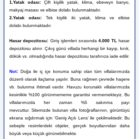
1.Yatak odası:
Çift kişilik yatak, klima, ebeveyn banyo,
makyaj masası ve elbise dolabı bulunmaktadır.
2.Yatak odası:
Tek kişilik iki yatak, klima ve elbise
dolabı bulunmaktadır.
Hasar depozitosu:
Giriş işlemleri sırasında
4.000 TL
hasar
depozitosu alınır. Çıkış günü villada herhangi bir kayıp, kırık,
dökük vs. olmadığında hasar depozitosu tarafınıza iade edilir.
Not:
Doğa ile iç içe konuma sahip olan tüm villalarımızda
düzenli olarak ilaçlama yapılır. Buna rağmen çevrede haşere
vb. bulunma ihtimali vardır. Havuzu korunaklı villalarımızda
kesinlikle %100 görünmememe garantisi vermemekteyiz. Bu
villalarımızda her zaman %5 sakınma payı
mevcuttur.
Sitemizde bulunan villa fotoğraflarının, görüntüyü
ekrana sığdırmak için ’Geniş Açılı Lens’ ile çekilmektedir. Bu
sebeple resimlerdeki objeler, gerçek boyutlarından daha
büyük veya küçük görünebilmekte.