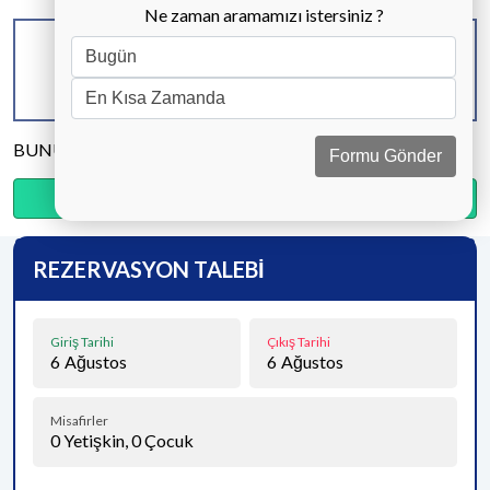
Ne zaman aramamızı istersiniz ?
KAPASİTE
BANYO & WC
YATAK ODASI
4 KİŞİ
2 ADET
2 ADET
BUNU PAYLAŞ
Formu Gönder
Ödemenin %35’sini şimdi, kalanını kapıda öde.
REZERVASYON TALEBİ
Giriş Tarihi
Çıkış Tarihi
6
Ağustos
6
Ağustos
Misafirler
0
Yetişkin,
0
Çocuk