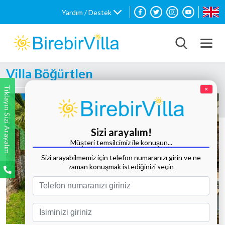
Yardım / Destek
Villa Böğürtlen
Tıklayın Sizi Arayalım
×
Sizi arayalım!
Müşteri temsilcimiz ile konuşun...
Sizi arayabilmemiz için telefon numaranızı girin ve ne
zaman konuşmak istediğinizi seçin
Tüm Fotoğrafları Göster