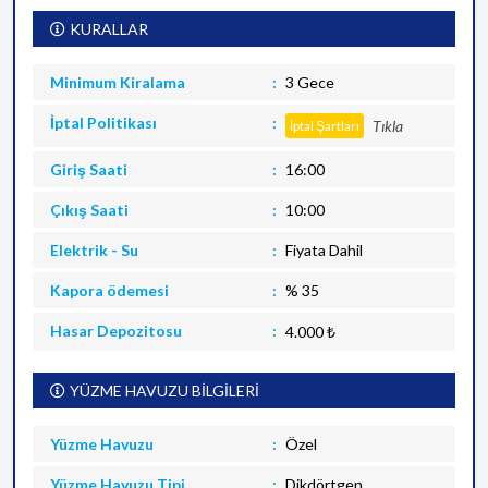
KURALLAR
Minimum Kiralama
3 Gece
İptal Politikası
Tıkla
İptal Şartları
Giriş Saati
16:00
Çıkış Saati
10:00
Elektrik - Su
Fiyata Dahil
Kapora ödemesi
% 35
Hasar Depozitosu
4.000 ₺
YÜZME HAVUZU BİLGİLERİ
Yüzme Havuzu
Özel
Yüzme Havuzu Tipi
Dikdörtgen