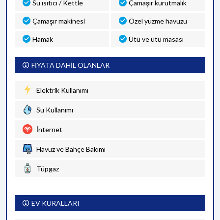
Su ısıtıcı / Kettle
Çamaşır kurutmalık
Çamaşır makinesi
Özel yüzme havuzu
Hamak
Ütü ve ütü masası
FİYATA DAHİL OLANLAR
Elektrik Kullanımı
Su Kullanımı
İnternet
Havuz ve Bahçe Bakımı
Tüpgaz
EV KURALLARI