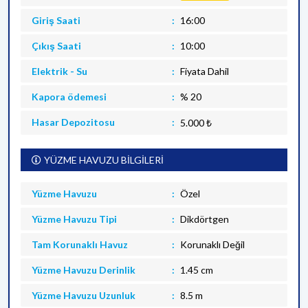
Giriş Saati
16:00
Çıkış Saati
10:00
Elektrik - Su
Fiyata Dahil
Kapora ödemesi
% 20
Hasar Depozitosu
5.000 ₺
YÜZME HAVUZU BİLGİLERİ
Yüzme Havuzu
Özel
Yüzme Havuzu Tipi
Dikdörtgen
Tam Korunaklı Havuz
Korunaklı Değil
Yüzme Havuzu Derinlik
1.45 cm
Yüzme Havuzu Uzunluk
8.5 m