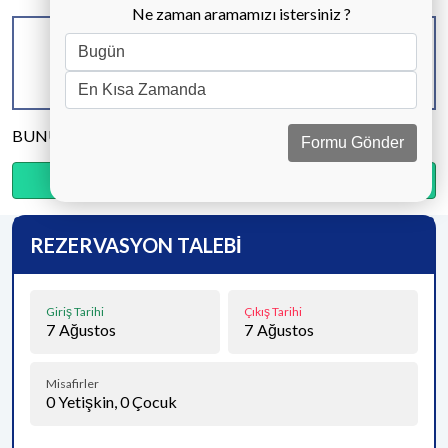
Ne zaman aramamızı istersiniz ?
KAPASİTE
BANYO & WC
YATAK ODASI
8 KİŞİ
4 ADET
4 ADET
BUNU PAYLAŞ
Formu Gönder
Ödemenin %20’sini şimdi, kalanını kapıda öde.
REZERVASYON TALEBİ
Giriş Tarihi
Çıkış Tarihi
7
Ağustos
7
Ağustos
Misafirler
0
Yetişkin,
0
Çocuk