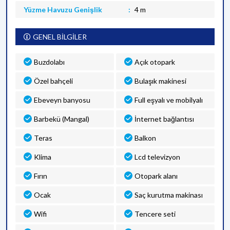
Yüzme Havuzu Genişlik
4 m
GENEL BİLGİLER
Buzdolabı
Açık otopark
Özel bahçeli
Bulaşık makinesi
Ebeveyn banyosu
Full eşyalı ve mobilyalı
Barbekü (Mangal)
İnternet bağlantısı
Teras
Balkon
Klima
Lcd televizyon
Fırın
Otopark alanı
Ocak
Saç kurutma makinası
Wifi
Tencere seti