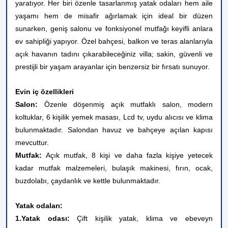
yaratıyor. Her biri özenle tasarlanmış yatak odaları hem aile
yaşamı hem de misafir ağırlamak için ideal bir düzen
sunarken, geniş salonu ve fonksiyonel mutfağı keyifli anlara
ev sahipliği yapıyor. Özel bahçesi, balkon ve teras alanlarıyla
açık havanın tadını çıkarabileceğiniz villa; sakin, güvenli ve
prestijli bir yaşam arayanlar için benzersiz bir fırsatı sunuyor.
Evin iç özellikleri
Salon:
Özenle döşenmiş açık mutfaklı salon, modern
koltuklar, 6 kişilik yemek masası, Lcd tv, uydu alıcısı ve klima
bulunmaktadır. Salondan havuz ve bahçeye açılan kapısı
mevcuttur.
Mutfak:
Açık mutfak, 8 kişi ve daha fazla kişiye yetecek
kadar mutfak malzemeleri, bulaşık makinesi, fırın, ocak,
buzdolabı, çaydanlık
ve kettle bulunmaktadır.
Yatak odaları:
1.Yatak odası:
Çift kişilik yatak, klima ve ebeveyn