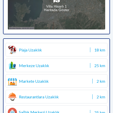
Villa Hisarlı 1
Haritada Göster
Plaja Uzaklık
18 km
Merkeze Uzaklık
25 km
Markete Uzaklık
2 km
Restaurantlara Uzaklık
2 km
Sağlık Merkezi Uzaklık
25 km