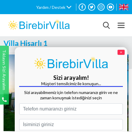
Yardım / Destek
Villa Hisarlı 1
Tıklayın Sizi Arayalım
×
Sizi arayalım!
Müşteri temsilcimiz ile konuşun...
Sizi arayabilmemiz için telefon numaranızı girin ve ne
zaman konuşmak istediğinizi seçin
Tüm Fotoğrafları Göster