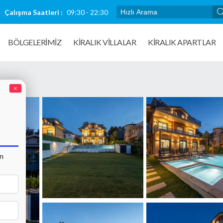
Çalışma Saatleri :
09:30 - 22:30
BÖLGELERİMİZ
KIRALIK VILLALAR
KİRALIK APARTLAR
×
an