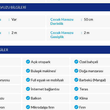
VUZU BİLGİLERİ
u
Var
Çocuk Havuzu
50 cm
Derinlik
u
2 m
Çocuk Havuzu
2 m
Genişlik
GİLER
Açık otopark
Özel bahçeli
Bulaşık makinesi
Doğa manzarası
anyosu
Full eşyalı ve mobilyalı
Barbekü (Mangal)
İnternet bağlantısı
Teras
uzu
Balkon
Klima
yon
Mikrodalga fırın
Fırın