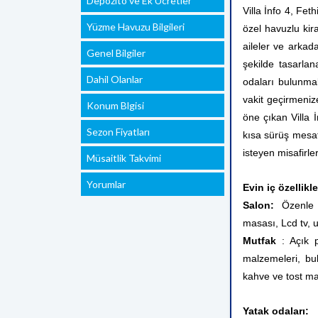
Depozito ve Ek Ücretler
Villa İnfo 4, Fet
Yüzme Havuzu Bilgileri
özel havuzlu kira
aileler ve arkad
Genel Bilgiler
şekilde tasarla
Dahil Olanlar
odaları bulunmak
vakit geçirmenize
Konum Blgisi
öne çıkan Villa 
Sezon Fiyatları
kısa sürüş mesa
isteyen misafirler 
Müsaitlik Takvimi
Yorumlar
Evin iç özellikle
Salon:
Özenle dö
masası, Lcd tv, 
Mutfak
: Açık p
malzemeleri, bul
kahve ve tost mak
Yatak odaları: