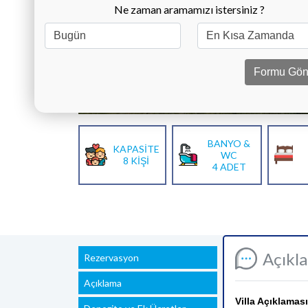
Ne zaman aramamızı istersiniz ?
Formu Gön
BANYO &
KAPASİTE
WC
8 KİŞİ
4 ADET
Açıkl
Rezervasyon
Açıklama
Villa Açıklaması