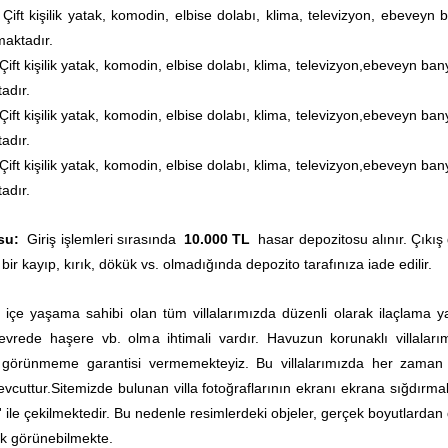
Çift kişilik yatak, komodin, elbise dolabı, klima, televizyon, ebeveyn 
aktadır.
Çift kişilik yatak, komodin, elbise dolabı, klima, televizyon,
ebeveyn ban
adır.
Çift kişilik yatak, komodin, elbise dolabı, klima, televizyon,
ebeveyn ban
adır.
Çift kişilik yatak, komodin, elbise dolabı, klima, televizyon,
ebeveyn ban
adır.
su:
Giriş işlemleri sırasında
10.000 TL
hasar depozitosu alınır. Çıkış
 bir kayıp, kırık, dökük vs. olmadığında depozito tarafınıza iade edilir.
 içe yaşama sahibi olan tüm villalarımızda düzenli olarak ilaçlama yap
rede haşere vb. olma ihtimali vardır. Havuzun korunaklı villaları
0 görünmeme garantisi vermemekteyiz. Bu villalarımızda her zama
vcuttur.
Sitemizde bulunan villa fotoğraflarının ekranı ekrana sığdırmak
' ile çekilmektedir. Bu nedenle resimlerdeki objeler, gerçek boyutlardan
k görünebilmekte.