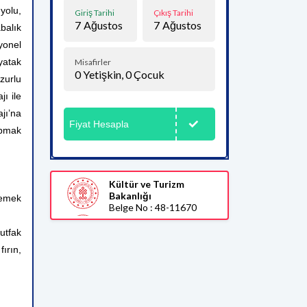
yolu,
Giriş Tarihi
Çıkış Tarihi
7
Ağustos
7
Ağustos
abalık
yonel
yatak
Misafirler
0
Yetişkin,
0
Çocuk
zurlu
ı ile
jı’na
Fiyat Hesapla
apmak
Kültür ve Turizm
Bakanlığı
yemek
Belge No : 48-11670
utfak
ırın,