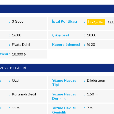
3 Gece
İptal Politikası
Tıkl
İptal Şartları
16:00
Çıkış Saati
10:00
Fiyata Dahil
Kapora ödemesi
% 20
itosu
10.000 ₺
UZU BİLGİLERİ
u
Özel
Yüzme Havuzu
Dikdörtgen
Tipi
ı
Korunaklı Değil
Yüzme Havuzu
1.50 m
Derinlik
u
11 m
Yüzme Havuzu
7 m
Genişlik