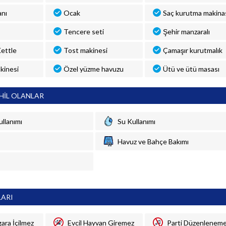
anı
Ocak
Saç kurutma makina
Tencere seti
Şehir manzaralı
 Kettle
Tost makinesi
Çamaşır kurutmalık
kinesi
Özel yüzme havuzu
Ütü ve ütü masası
HİL OLANLAR
ullanımı
Su Kullanımı
Havuz ve Bahçe Bakımı
LARI
gara İçilmez
Evcil Hayvan Giremez
Parti Düzenlenem