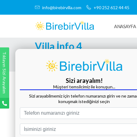
info@birebirvilla.com
+90 252 612 44 45
ANASAYFA
Villa İnfo 4
Tıklayın Sizi Arayalım
Tüm Fotoğrafları Göster
Sizi arayalım!
Müşteri temsilcimiz ile konuşun...
Sizi arayabilmemiz için telefon numaranızı girin ve ne zam
konuşmak istediğinizi seçin