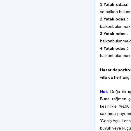
1.Yatak odası:
ve balkon bulunm
2.Yatak odası:
balkon
bulunmakt
3.Yatak odası:
balkon
bulunmakt
4.Yatak odası:
balkon
bulunmakt
Hasar depozito
villa da herhangi
Not:
Doğa ile iç
Buna rağmen çev
kesinlikle %10
sakınma payı me
'Geniş Açılı Lens
büyük veya küçü