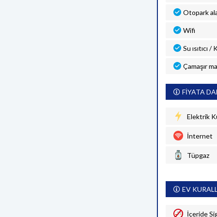
Otopark al
Wifi
Su ısıtıcı /
Çamaşır ma
FİYATA DA
Elektrik K
İnternet
Tüpgaz
EV KURAL
İçeride Si