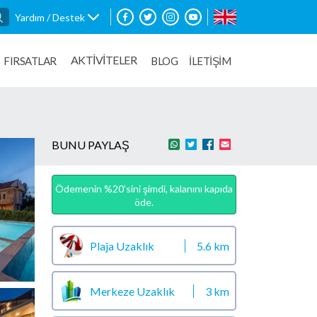
Yardım / Destek
AKTİVİTELER
FIRSATLAR
BLOG
İLETİŞİM
BUNU PAYLAŞ
Ödemenin %20’sini şimdi, kalanını kapıda
öde.
Plaja Uzaklık
5.6 km
Merkeze Uzaklık
3 km