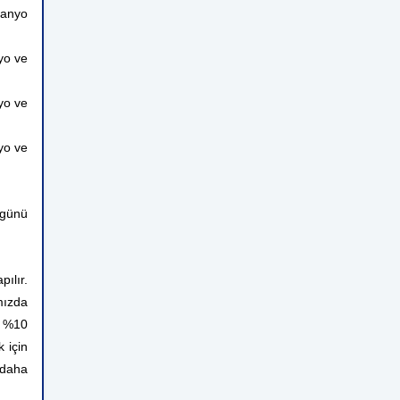
banyo
yo ve
yo ve
yo ve
 günü
ılır.
mızda
n %10
 için
 daha