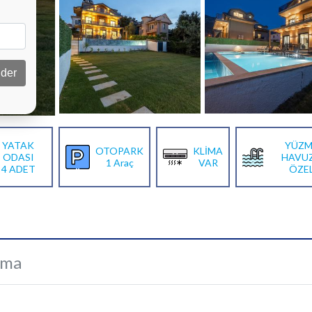
der
YATAK
YÜZM
OTOPARK
KLİMA
ODASI
HAVU
1 Araç
VAR
4 ADET
ÖZE
ama