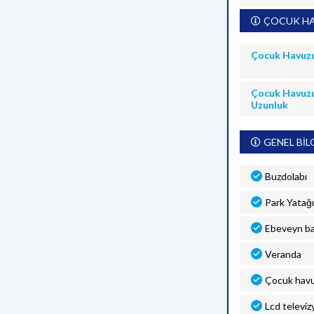
ÇOCUK HA
Çocuk Havuz
Çocuk Havuz
Uzunluk
GENEL BİL
Buzdolabı
Park Yatağı
Ebeveyn b
Veranda
Çocuk hav
Lcd televiz