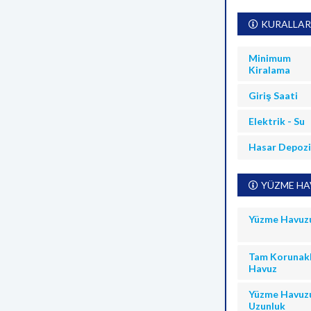
KURALLAR
Minimum
Kiralama
Giriş Saati
Elektrik - Su
Hasar Depoz
YÜZME HAV
Yüzme Havuz
Tam Korunakl
Havuz
Yüzme Havuz
Uzunluk