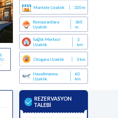
Markete Uzaklık
320 m
Restaurantlara
360
Uzaklık
m
Sağlık Merkezi
3
km
Uzaklık
E
Otogara Uzaklık
3 km
ZU
L
Havalimanına
60
Uzaklık
km
REZERVASYON
TALEBİ