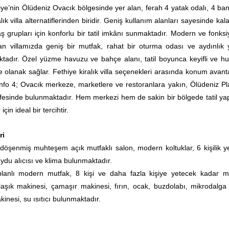
hiye’nin Ölüdeniz Ovacık bölgesinde yer alan, ferah 4 yatak odalı, 4 ban
lık villa alternatiflerinden biridir. Geniş kullanım alanları sayesinde kal
aş grupları için konforlu bir tatil imkânı sunmaktadır. Modern ve fonksi
nan villamızda geniş bir mutfak, rahat bir oturma odası ve aydınlık 
tadır. Özel yüzme havuzu ve bahçe alanı, tatil boyunca keyifli ve hu
 olanak sağlar. Fethiye kiralık villa seçenekleri arasında konum avantaj
İnfo 4; Ovacık merkeze, marketlere ve restoranlara yakın, Ölüdeniz Pla
fesinde bulunmaktadır. Hem merkezi hem de sakin bir bölgede tatil y
için ideal bir tercihtir.
ri
şenmiş muhteşem açık mutfaklı salon, modern koltuklar, 6 kişilik 
uydu alıcısı ve klima bulunmaktadır.
lanlı modern mutfak, 8 kişi ve daha fazla kişiye yetecek kadar m
aşık makinesi, çamaşır makinesi, fırın, ocak, buzdolabı, mikrodalga f
inesi, su ısıtıcı bulunmaktadır.