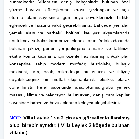
sunmaktadır. Villamızın geniş bahçesinde bulunan özel
yüzme havuzu, güneşlenme terası, şezlonglar ve açık
oturma alanı sayesinde gün boyu sevdiklerinizle birlikte
eğlenceli ve huzurlu vakit geçirebilirsiniz. Bahçede yer alan
yemek alanı ve barbekü bölümü ise yaz akşamlarında
unutulmaz sofralar kurmanıza olanak tanır. Yatak odasında
bulunan jakuzi, günün yorgunluğunu atmanız ve tatilinize
ekstra konfor katmanız için özenle hazırlanmıştır. Açık plan
konseptine sahip modern mutfağı; buzdolabı, bulaşık
makinesi, fırın, ocak, mikrodalga, su ısıtıcısı ve ihtiyaç
duyabileceğiniz tüm mutfak ekipmanlarıyla eksiksiz olarak
donatılmıştır. Ferah salonunda rahat oturma grubu, yemek
masası, klima ve televizyon bulunurken, geniş cam kapılar
sayesinde bahçe ve havuz alanına kolayca ulaşabilirsiniz.
NOT:
Villa Leylek 1 ve 2 için aynı görseller kullanılmış
olup, birebir aynıdır. ( Villa Leylek 2 köşede bulunan
villadır.)