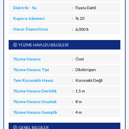
Elektrik - Su
Fiyata Dahil
Kapora ödemesi
% 20
Hasar Depozitosu
6.000 ₺
YÜZME HAVUZU BİLGİLERİ
Yüzme Havuzu
Özel
Yüzme Havuzu Tipi
Dikdörtgen
Tam Korunaklı Havuz
Korunaklı Değil
Yüzme Havuzu Derinlik
1.5 m
Yüzme Havuzu Uzunluk
8 m
Yüzme Havuzu Genişlik
4 m
GENEL BİLGİLER