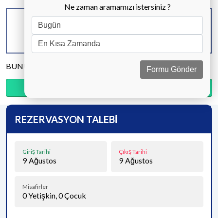
Ne zaman aramamızı istersiniz ?
KAPASİTE
BANYO & WC
YATAK ODASI
9 KİŞİ
3 ADET
4 ADET
BUNU PAYLAŞ
Formu Gönder
Ödemenin %20’sini şimdi, kalanını kapıda öde.
REZERVASYON TALEBİ
Giriş Tarihi
Çıkış Tarihi
9
Ağustos
9
Ağustos
Misafirler
0
Yetişkin,
0
Çocuk