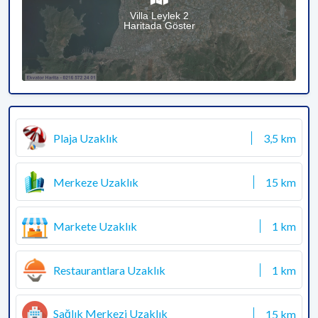
Villa Leylek 2
Haritada Göster
Plaja Uzaklık
3,5 km
Merkeze Uzaklık
15 km
Markete Uzaklık
1 km
Restaurantlara Uzaklık
1 km
Sağlık Merkezi Uzaklık
15 km