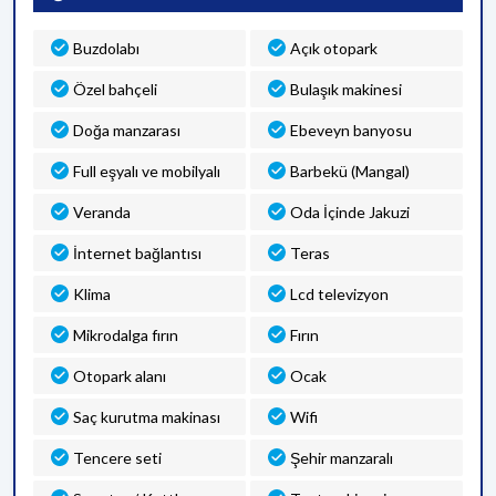
Buzdolabı
Açık otopark
Özel bahçeli
Bulaşık makinesi
Doğa manzarası
Ebeveyn banyosu
Full eşyalı ve mobilyalı
Barbekü (Mangal)
Veranda
Oda İçinde Jakuzi
İnternet bağlantısı
Teras
Klima
Lcd televizyon
Mikrodalga fırın
Fırın
Otopark alanı
Ocak
Saç kurutma makinası
Wifi
Tencere seti
Şehir manzaralı