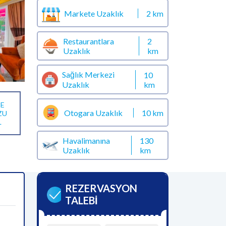
Markete Uzaklık
2 km
Restaurantlara
2
Uzaklık
km
Sağlık Merkezi
10
km
Uzaklık
E
Otogara Uzaklık
10 km
ZU
L
Havalimanına
130
Uzaklık
km
REZERVASYON
TALEBİ