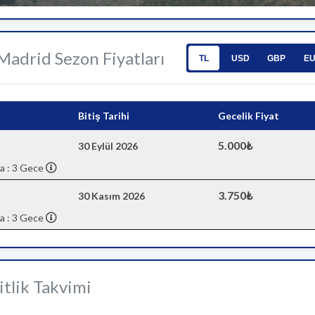
 Madrid Sezon Fiyatları
TL
USD
GBP
E
Bitiş Tarihi
Gecelik Fiyat
5.000₺
30 Eylül 2026
a : 3 Gece
3.750₺
30 Kasım 2026
a : 3 Gece
tlik Takvimi