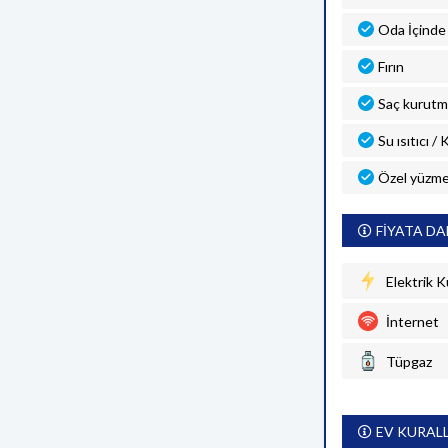
Oda İçinde 
Fırın
Saç kurutm
Su ısıtıcı /
Özel yüzme
FİYATA DA
Elektrik K
İnternet
Tüpgaz
EV KURAL