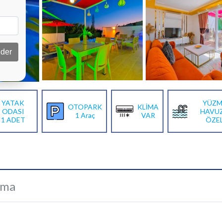
der
YATAK
YÜZM
OTOPARK
KLİMA
ODASI
HAVU
1 Araç
VAR
1 ADET
ÖZE
ama