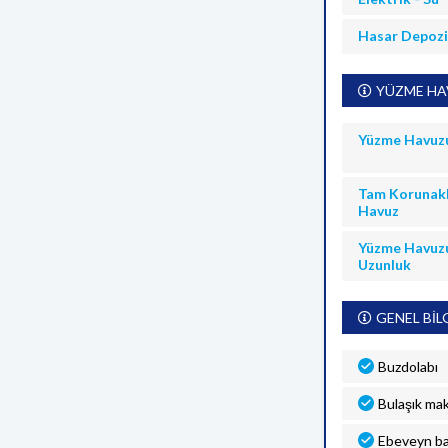
Hasar Depoz
YÜZME HAV
Yüzme Havuz
Tam Korunakl
Havuz
Yüzme Havuz
Uzunluk
GENEL BİL
Buzdolabı
Bulaşık mak
Ebeveyn b