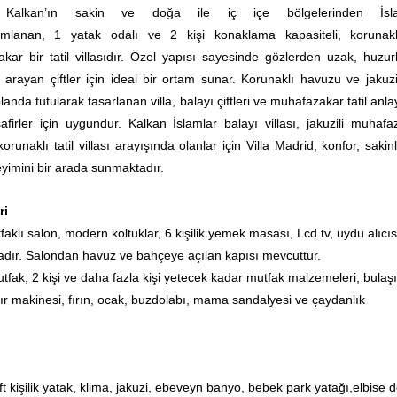
, Kalkan’ın sakin ve doğa ile iç içe bölgelerinden İsla
mlanan, 1 yatak odalı ve 2 kişi konaklama kapasiteli, korunak
akar bir tatil villasıdır. Özel yapısı sayesinde gözlerden uzak, huzur
l arayan çiftler için ideal bir ortam sunar. Korunaklı havuzu ve jakuzis
nda tutularak tasarlanan villa, balayı çiftleri ve muhafazakar tatil anla
irler için uygundur. Kalkan İslamlar balayı villası, jakuzili muhafa
 korunaklı tatil villası arayışında olanlar için Villa Madrid, konfor, sakin
neyimini bir arada sunmaktadır.
ri
aklı salon, modern koltuklar, 6 kişilik yemek masası, Lcd tv, uydu alıcıs
dır. Salondan havuz ve bahçeye açılan kapısı mevcuttur.
tfak, 2 kişi ve daha fazla kişi yetecek kadar mutfak malzemeleri, bulaş
r makinesi, fırın, ocak, buzdolabı, mama sandalyesi ve çaydanlık
ft kişilik yatak, klima, jakuzi, ebeveyn banyo, bebek park yatağı,elbise d