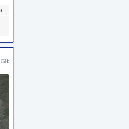
ez
Git