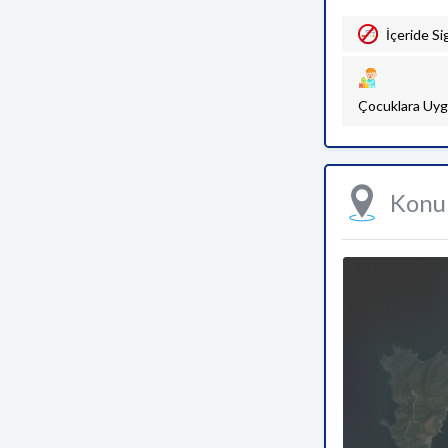
İçeride Si
Çocuklara Uyg
Kon