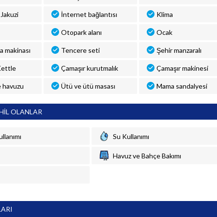
Jakuzi
İnternet bağlantısı
Klima
Otopark alanı
Ocak
a makinası
Tencere seti
Şehir manzaralı
 Kettle
Çamaşır kurutmalık
Çamaşır makinesi
 havuzu
Ütü ve ütü masası
Mama sandalyesi
HİL OLANLAR
ullanımı
Su Kullanımı
Havuz ve Bahçe Bakımı
LARI