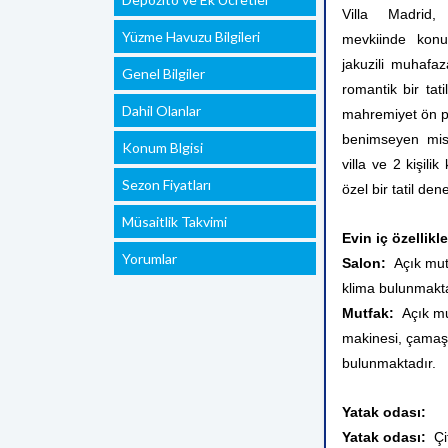
Villa Madrid
Yüzme Havuzu Bilgileri
mevkiinde konu
jakuzili muhafaz
Genel Bilgiler
romantik bir tati
Dahil Olanlar
mahremiyet ön pla
benimseyen misaf
Konum Blgisi
villa ve 2 kişilik
Sezon Fiyatları
özel bir tatil de
Müsaitlik Takvimi
Evin iç özellikle
Yorumlar
Salon:
Açık mutf
klima bulunmakta
Mutfak:
Açık mu
makinesi, çamaşı
bulunmaktadır.
Yatak odası:
Yatak odası:
Çi