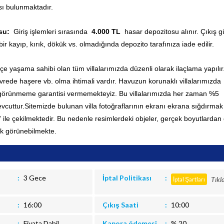
ı bulunmaktadır.
osu:
Giriş işlemleri sırasında
4.000 TL
hasar depozitosu alınır. Çıkış 
bir kayıp, kırık, dökük vs. olmadığında depozito tarafınıza iade edilir.
içe yaşama sahibi olan tüm villalarımızda düzenli olarak ilaçlama yapılır
ede haşere vb. olma ihtimali vardır. Havuzun korunaklı villalarımızda
 görünmeme garantisi vermemekteyiz. Bu villalarımızda her zaman %5
vcuttur.
Sitemizde bulunan villa fotoğraflarının ekranı ekrana sığdırmak 
' ile çekilmektedir. Bu nedenle resimlerdeki objeler, gerçek boyutlardan
k görünebilmekte.
3 Gece
İptal Politikası
Tıkl
İptal Şartları
16:00
Çıkış Saati
10:00
Fiyata Dahil
Kapora ödemesi
% 20