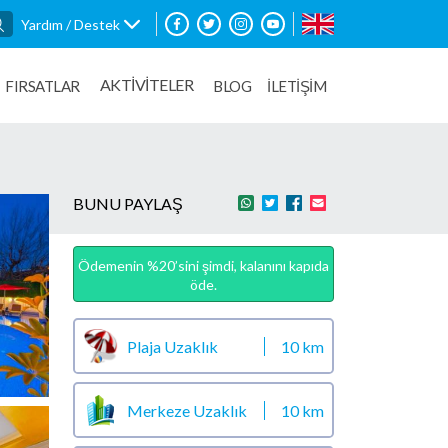
Yardım / Destek
AKTİVİTELER
FIRSATLAR
BLOG
İLETİŞİM
BUNU PAYLAŞ
Ödemenin %20’sini şimdi, kalanını kapıda
öde.
Plaja Uzaklık
10 km
Merkeze Uzaklık
10 km