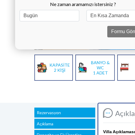
Ne zaman aramamızı istersiniz ?
Formu Gön
BANYO &
KAPASİTE
WC
2 KİŞİ
1 ADET
Açıkl
Rezervasyon
Açıklama
Villa Açıklaması
Depozito ve Ek Ücretler