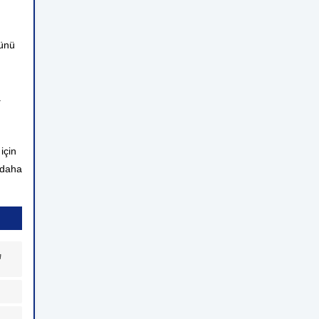
günü
.
için
 daha
a