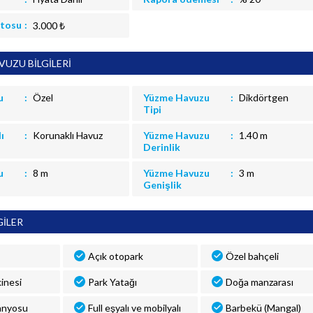
itosu
3.000 ₺
UZU BİLGİLERİ
u
Özel
Yüzme Havuzu
Dikdörtgen
Tipi
ı
Korunaklı Havuz
Yüzme Havuzu
1.40 m
Derinlik
u
8 m
Yüzme Havuzu
3 m
Genişlik
GİLER
Açık otopark
Özel bahçeli
inesi
Park Yatağı
Doğa manzarası
anyosu
Full eşyalı ve mobilyalı
Barbekü (Mangal)