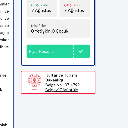
mlar
Giriş Tarihi
Çıkış Tarihi
7
Ağustos
7
Ağustos
lı ve
lu ve
i ile
Misafirler
0
Yetişkin,
0
Çocuk
yışını
zakar
lik ve
Fiyat Hesapla
Kültür ve Turizm
ı ve
Bakanlığı
Belge No : 07-4799
ık
Belgeyi Görüntüle
olabı