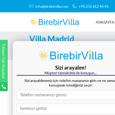
info@birebirvilla.com
+90 252 612 44 45
ANASAYFA
Villa Madrid
Tıklayın Sizi Arayalım
Tüm Fotoğrafları Göster
Sizi arayalım!
Müşteri temsilcimiz ile konuşun...
Sizi arayabilmemiz için telefon numaranızı girin ve ne zam
konuşmak istediğinizi seçin