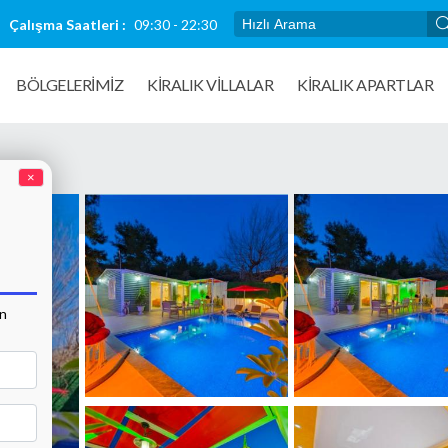
Çalışma Saatleri :
09:30 - 22:30
BÖLGELERİMİZ
KIRALIK VILLALAR
KİRALIK APARTLAR
×
an