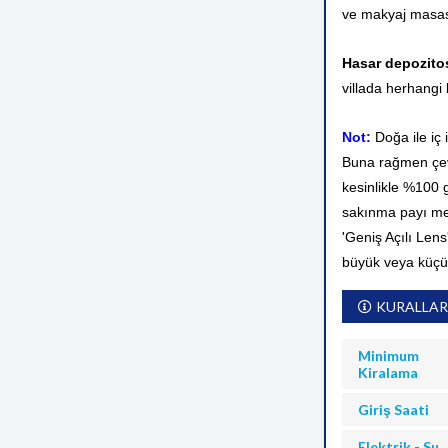
ve makyaj masas
Hasar depozit
villada herhangi 
Not:
Doğa ile iç 
Buna rağmen çevr
kesinlikle %100
sakınma payı me
'Geniş Açılı Lens
büyük veya küçü
KURALLAR
Minimum
Kiralama
Giriş Saati
Elektrik - Su