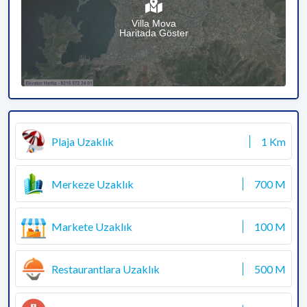
Villa Mova
Haritada Göster
Plaja Uzaklık
1 Km
Merkeze Uzaklık
700 M
Markete Uzaklık
100 M
Restaurantlara Uzaklık
500 M