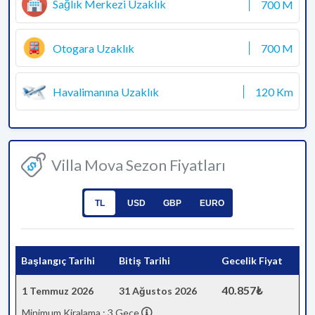
Sağlık Merkezi Uzaklık
700 M
Otogara Uzaklık
700 M
Havalimanına Uzaklık
120 Km
Villa Mova Sezon Fiyatları
TL
USD
GBP
EURO
Başlangıç Tarihi
Bitiş Tarihi
Gecelik Fiyat
40.857₺
1 Temmuz 2026
31 Ağustos 2026
Minimum Kiralama : 3 Gece