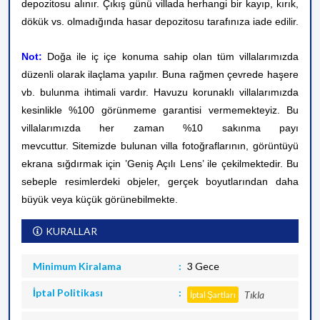
depozitosu alınır. Çıkış günü villada herhangi bir kayıp, kırık,
dökük vs. olmadığında hasar depozitosu tarafınıza iade edilir.
Not:
Doğa ile iç içe konuma sahip olan tüm villalarımızda
düzenli olarak ilaçlama yapılır. Buna rağmen çevrede haşere
vb. bulunma ihtimali vardır. Havuzu korunaklı villalarımızda
kesinlikle %100 görünmeme garantisi vermemekteyiz. Bu
villalarımızda her zaman %10 sakınma payı
mevcuttur.
Sitemizde bulunan villa fotoğraflarının, görüntüyü
ekrana sığdırmak için ’Geniş Açılı Lens’ ile çekilmektedir. Bu
sebeple resimlerdeki objeler, gerçek boyutlarından daha
büyük veya küçük görünebilmekte.
KURALLAR
Minimum Kiralama
3 Gece
İptal Politikası
Tıkla
İptal Şartları