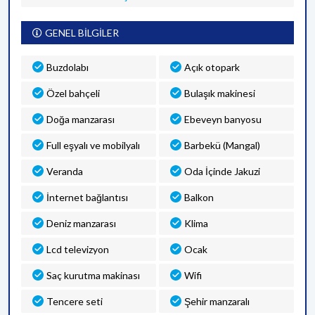
GENEL BİLGİLER
Buzdolabı
Açık otopark
Özel bahçeli
Bulaşık makinesi
Doğa manzarası
Ebeveyn banyosu
Full eşyalı ve mobilyalı
Barbekü (Mangal)
Veranda
Oda İçinde Jakuzi
İnternet bağlantısı
Balkon
Deniz manzarası
Klima
Lcd televizyon
Ocak
Saç kurutma makinası
Wifi
Tencere seti
Şehir manzaralı