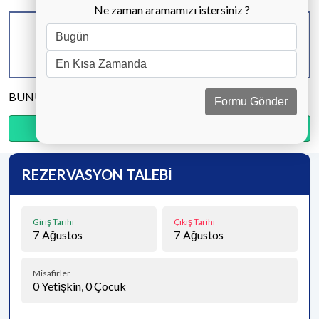
Ne zaman aramamızı istersiniz ?
KAPASİTE
BANYO & WC
YATAK ODASI
8 KİŞİ
4 ADET
4 ADET
BUNU PAYLAŞ
Formu Gönder
Ödemenin %15’sini şimdi, kalanını kapıda öde.
REZERVASYON TALEBİ
Giriş Tarihi
Çıkış Tarihi
7
Ağustos
7
Ağustos
Misafirler
0
Yetişkin,
0
Çocuk