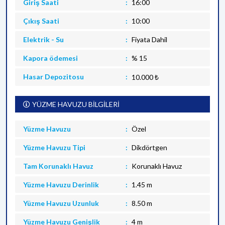
Giriş Saati
16:00
Çıkış Saati
10:00
Elektrik - Su
Fiyata Dahil
Kapora ödemesi
% 15
Hasar Depozitosu
10.000 ₺
YÜZME HAVUZU BİLGİLERİ
Yüzme Havuzu
Özel
Yüzme Havuzu Tipi
Dikdörtgen
Tam Korunaklı Havuz
Korunaklı Havuz
Yüzme Havuzu Derinlik
1.45 m
Yüzme Havuzu Uzunluk
8.50 m
Yüzme Havuzu Genişlik
4 m