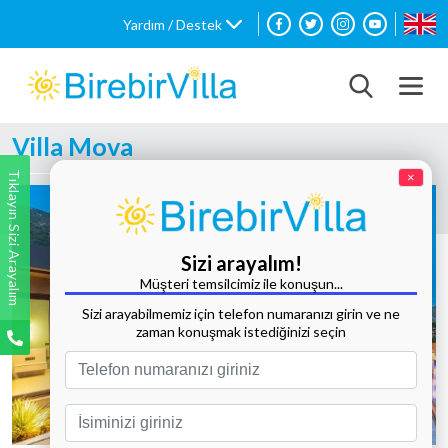
Yardım / Destek
Villa Mova
Tıklayın Sizi Arayalım
×
Sizi arayalım!
Müşteri temsilcimiz ile konuşun...
Sizi arayabilmemiz için telefon numaranızı girin ve ne
zaman konuşmak istediğinizi seçin
Tüm Fotoğrafları Göster