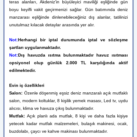
teras alanları, Akdeniz’in büyüleyici maviliği eşliğinde gün
boyu keyifli vakit geçirmenizi sağlar. Gün batımında deniz
manzarası eşliğinde dinlenebileceğiniz dış alanlar, tatilinizi
unutulmaz kılacak detaylar arasında yer alır.
Not:
Herhangi bir iptal durumunda iptal ve sözleşme
şartları uygulanmaktadır.
Not:
Dış havuzda ısıtma bulunmaktadır havuz ısıtması
opsiyonel olup günlük 2.000 TL karşılığında aktif
edilmektedir.
Evin iç özellikleri
Salon:
Özenle döşenmiş eşsiz deniz manzaralı açık mutfaklı
salon, modern koltuklar, 8 kişilik yemek masası, Led tv, uydu
alıcısı, klima ve havuza çıkış bulunmaktadır.
Mutfak:
Açık planlı ada mutfak, 8 kişi ve daha fazla kişiye
yetecek kadar mutfak malzemeleri, bulaşık makinesi, ocak,
buzdolabı, çaycı ve kahve makinası bulunmaktadır.