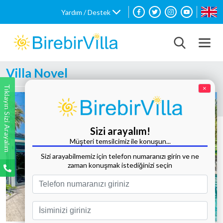
Yardım / Destek
Villa Novel
Tıklayın Sizi Arayalım
×
Sizi arayalım!
Müşteri temsilcimiz ile konuşun...
Sizi arayabilmemiz için telefon numaranızı girin ve ne
zaman konuşmak istediğinizi seçin
Tüm Fotoğrafları Göster