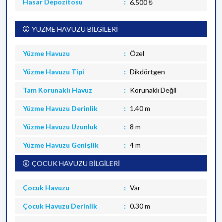
Hasar Depozitosu
6.500 ₺
YÜZME HAVUZU BİLGİLERİ
Yüzme Havuzu
Özel
Yüzme Havuzu Tipi
Dikdörtgen
Tam Korunaklı Havuz
Korunaklı Değil
Yüzme Havuzu Derinlik
1.40 m
Yüzme Havuzu Uzunluk
8 m
Yüzme Havuzu Genişlik
4 m
ÇOCUK HAVUZU BİLGİLERİ
Çocuk Havuzu
Var
Çocuk Havuzu Derinlik
0.30 m