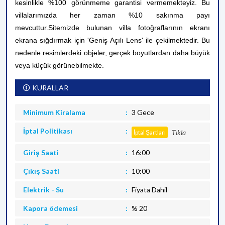
kesinlikle %100 görünmeme garantisi vermemekteyiz. Bu
villalarımızda her zaman %10 sakınma payı
mevcuttur.
Sitemizde bulunan villa fotoğraflarının ekranı
ekrana sığdırmak için 'Geniş Açılı Lens' ile çekilmektedir. Bu
nedenle resimlerdeki objeler, gerçek boyutlardan daha büyük
veya küçük görünebilmekte.
KURALLAR
Minimum Kiralama
3 Gece
İptal Politikası
Tıkla
İptal Şartları
Giriş Saati
16:00
Çıkış Saati
10:00
Elektrik - Su
Fiyata Dahil
Kapora ödemesi
% 20