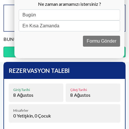
Ne zaman aramamızı istersiniz ?
KAPASİTE
BANYO & WC
YATAK ODASI
8 KİŞİ
4 ADET
4 ADET
BUNU PAYLAŞ
Formu Gönder
Ödemenin %20’sini şimdi, kalanını kapıda öde.
REZERVASYON TALEBİ
Giriş Tarihi
Çıkış Tarihi
8
Ağustos
8
Ağustos
Misafirler
0
Yetişkin,
0
Çocuk