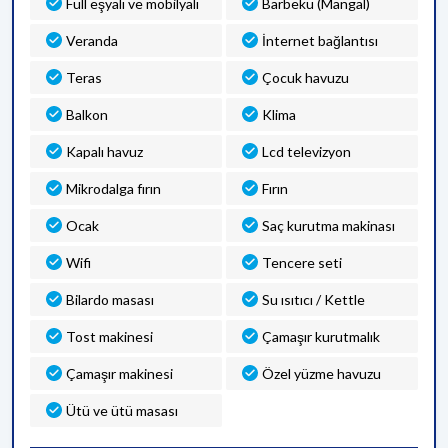
Full eşyalı ve mobilyalı
Barbekü (Mangal)
Veranda
İnternet bağlantısı
Teras
Çocuk havuzu
Balkon
Klima
Kapalı havuz
Lcd televizyon
Mikrodalga fırın
Fırın
Ocak
Saç kurutma makinası
Wifi
Tencere seti
Bilardo masası
Su ısıtıcı / Kettle
Tost makinesi
Çamaşır kurutmalık
Çamaşır makinesi
Özel yüzme havuzu
Ütü ve ütü masası