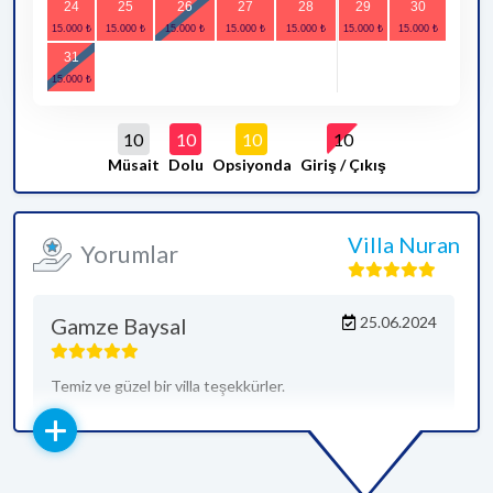
24
25
26
27
28
29
30
31
10
10
10
10
Müsait
Dolu
Opsiyonda
Giriş / Çıkış
Villa Nuran
Yorumlar
Gamze Baysal
25.06.2024
Temiz ve güzel bir villa teşekkürler.