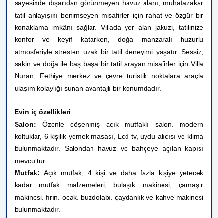
sayesinde dışarıdan görünmeyen havuz alanı, muhafazakar
tatil anlayışını benimseyen misafirler için rahat ve özgür bir
konaklama imkânı sağlar. Villada yer alan jakuzi, tatilinize
konfor ve keyif katarken, doğa manzaralı huzurlu
atmosferiyle stresten uzak bir tatil deneyimi yaşatır. Sessiz,
sakin ve doğa ile baş başa bir tatil arayan misafirler için Villa
Nuran, Fethiye merkez ve çevre turistik noktalara araçla
ulaşım kolaylığı sunan avantajlı bir konumdadır.
Evin iç özellikleri
Salon:
Özenle döşenmiş açık mutfaklı salon, modern
koltuklar, 6 kişilik yemek masası, Lcd tv, uydu alıcısı ve klima
bulunmaktadır. Salondan havuz ve bahçeye açılan kapısı
mevcuttur.
Mutfak:
Açık mutfak, 4 kişi ve daha fazla kişiye yetecek
kadar mutfak malzemeleri, bulaşık makinesi, çamaşır
makinesi, fırın, ocak, buzdolabı, çaydanlık
ve kahve makinesi
bulunmaktadır.