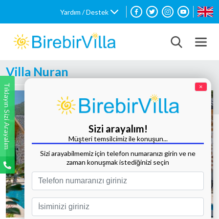
Yardım / Destek
Villa Nuran
Tıklayın Sizi Arayalım
×
Sizi arayalım!
Müşteri temsilcimiz ile konuşun...
Sizi arayabilmemiz için telefon numaranızı girin ve ne
zaman konuşmak istediğinizi seçin
Tüm Fotoğrafları Göster