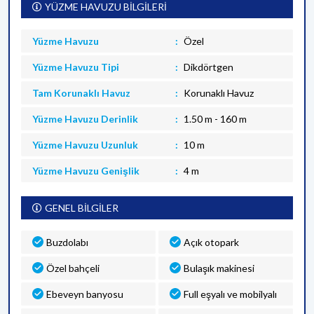
YÜZME HAVUZU BİLGİLERİ
Yüzme Havuzu
Özel
Yüzme Havuzu Tipi
Dikdörtgen
Tam Korunaklı Havuz
Korunaklı Havuz
Yüzme Havuzu Derinlik
1.50 m - 160 m
Yüzme Havuzu Uzunluk
10 m
Yüzme Havuzu Genişlik
4 m
GENEL BİLGİLER
Buzdolabı
Açık otopark
Özel bahçeli
Bulaşık makinesi
Ebeveyn banyosu
Full eşyalı ve mobilyalı