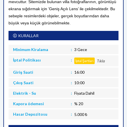
mevcuttur.
Sitemizde bulunan villa fotoğraflarının, görüntüyü
ekrana sığdırmak için ’Geniş Açılı Lens’ ile çekilmektedir. Bu
sebeple resimlerdeki objeler, gerçek boyutlarından daha
büyük veya küçük görünebilmekte.
KURALLAR
Minimum Kiralama
3 Gece
İptal Politikası
Tıkla
İptal Şartları
Giriş Saati
16:00
Çıkış Saati
10:00
Elektrik - Su
Fiyata Dahil
Kapora ödemesi
% 20
Hasar Depozitosu
5.000 ₺