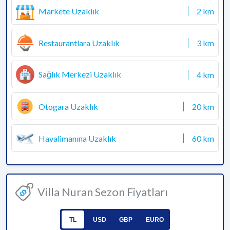
Markete Uzaklık
2 km
Restaurantlara Uzaklık
3 km
Sağlık Merkezi Uzaklık
4 km
Otogara Uzaklık
20 km
Havalimanına Uzaklık
60 km
Villa Nuran Sezon Fiyatları
TL
USD
GBP
EURO