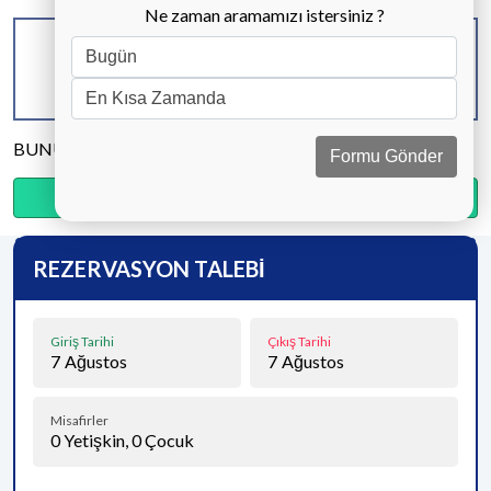
Ne zaman aramamızı istersiniz ?
KAPASİTE
BANYO & WC
YATAK ODASI
6 KİŞİ
2 ADET
2 ADET
BUNU PAYLAŞ
Formu Gönder
Ödemenin %20’sini şimdi, kalanını kapıda öde.
REZERVASYON TALEBİ
Giriş Tarihi
Çıkış Tarihi
7
Ağustos
7
Ağustos
Misafirler
0
Yetişkin,
0
Çocuk