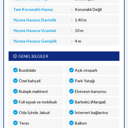
Tam Korunaklı Havuz
Korunaklı Değil
Yüzme Havuzu Derinlik
1.40 m
Yüzme Havuzu Uzunluk
10 m
Yüzme Havuzu Genişlik
4 m
GENEL BİLGİLER
Buzdolabı
Açık otopark
Özel bahçeli
Park Yatağı
Bulaşık makinesi
Ebeveyn banyosu
Full eşyalı ve mobilyalı
Barbekü (Mangal)
Oda İçinde Jakuzi
İnternet bağlantısı
Teras
Balkon