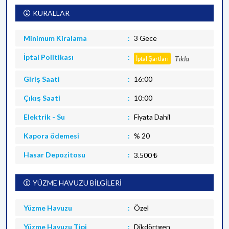
KURALLAR
Minimum Kiralama
3 Gece
İptal Politikası
Tıkla
İptal Şartları
Giriş Saati
16:00
Çıkış Saati
10:00
Elektrik - Su
Fiyata Dahil
Kapora ödemesi
% 20
Hasar Depozitosu
3.500 ₺
YÜZME HAVUZU BİLGİLERİ
Yüzme Havuzu
Özel
Yüzme Havuzu Tipi
Dikdörtgen