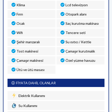
Klima
Lcd televizyon
Fırın
Otopark alanı
Ocak
Saç kurutma makinası
Wifi
Tencere seti
Şehir manzaralı
Su ısıtıcı / Kettle
Tost makinesi
Çamaşır kurutmalık
Çamaşır makinesi
Özel yüzme havuzu
Ütü ve ütü masası
FİYATA DAHİL OLANLAR
Elektrik Kullanımı
Su Kullanımı