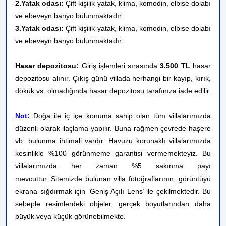
2.Yatak odası:
Çift kişilik yatak, klima, komodin
, elbise dolabı
ve ebeveyn banyo
bulunmaktadır.
3.Yatak odası:
Çift kişilik yatak, klima, komodin
, elbise dolabı
ve ebeveyn banyo
bulunmaktadır.
Hasar depozitosu:
Giriş işlemleri sırasında
3.500 TL
hasar
depozitosu alınır. Çıkış günü villada herhangi bir kayıp, kırık,
dökük vs. olmadığında hasar depozitosu tarafınıza iade edilir.
Not:
Doğa ile iç içe konuma sahip olan tüm villalarımızda
düzenli olarak ilaçlama yapılır. Buna rağmen çevrede haşere
vb. bulunma ihtimali vardır. Havuzu korunaklı villalarımızda
kesinlikle %100 görünmeme garantisi vermemekteyiz. Bu
villalarımızda her zaman %5 sakınma payı
mevcuttur.
Sitemizde bulunan villa fotoğraflarının, görüntüyü
ekrana sığdırmak için ’Geniş Açılı Lens’ ile çekilmektedir. Bu
sebeple resimlerdeki objeler, gerçek boyutlarından daha
büyük veya küçük görünebilmekte.