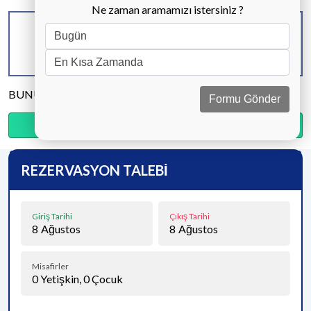
Ne zaman aramamızı istersiniz ?
KAPASİTE
BANYO & WC
YATAK ODASI
6 KİŞİ
3 ADET
3 ADET
BUNU PAYLAŞ
Formu Gönder
Ödemenin %20’sini şimdi, kalanını kapıda öde.
REZERVASYON TALEBİ
Giriş Tarihi
Çıkış Tarihi
8
Ağustos
8
Ağustos
Misafirler
0
Yetişkin,
0
Çocuk