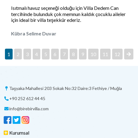
Isıtmalı havuz seçeneği olduğu için Villa Dedem Can
tercihinde bulunduk çok memnun kaldık çocuklu aileler
için ideal bir villa teşekkür ederiz.
Kübra Selime Duvar
1
2
3
4
5
6
7
8
9
10
11
12
Taşyaka Mahallesi 203 Sokak No:32 Daire:3 Fethiye / Muğla
+90 252 612 44 45
info@birebirvilla.com
Kurumsal