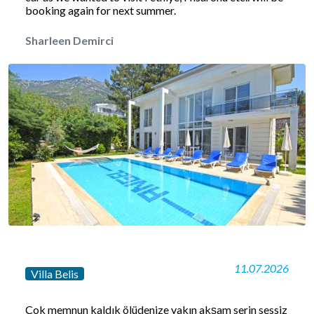
booking again for next summer.
Sharleen Demirci
11.07.2026
Villa Belis
Çok memnun kaldık ölüdenize yakın akşam serin sessiz