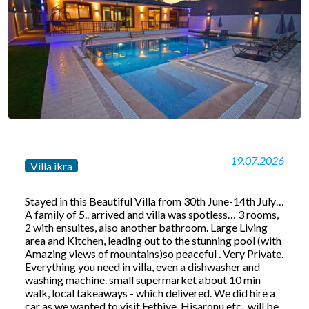
19.07.2026
Villa ikra
Stayed in this Beautiful Villa from 30th June-14th July…
A family of 5.. arrived and villa was spotless… 3 rooms,
2 with ensuites, also another bathroom. Large Living
area and Kitchen, leading out to the stunning pool (with
Amazing views of mountains)so peaceful . Very Private.
Everything you need in villa, even a dishwasher and
washing machine. small supermarket about 10 min
walk, local takeaways - which delivered. We did hire a
car as we wanted to visit Fethiye, Hisaronu etc.. will be