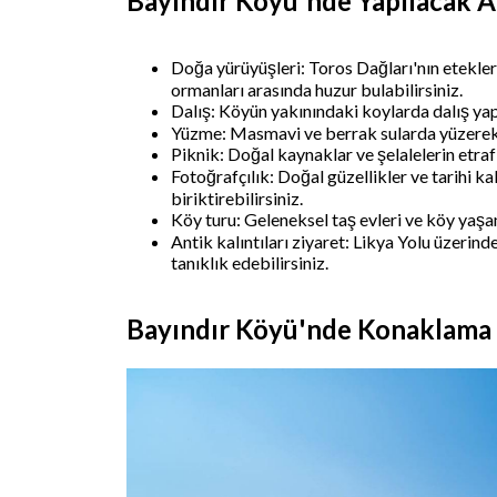
Bayındır Köyü'nde Yapılacak A
Doğa yürüyüşleri: Toros Dağları'nın etekler
ormanları arasında huzur bulabilirsiniz.
Dalış: Köyün yakınındaki koylarda dalış yapa
Yüzme: Masmavi ve berrak sularda yüzerek ser
Piknik: Doğal kaynaklar ve şelalelerin etraf
Fotoğrafçılık: Doğal güzellikler ve tarihi k
biriktirebilirsiniz.
Köy turu: Geleneksel taş evleri ve köy yaşa
Antik kalıntıları ziyaret: Likya Yolu üzerind
tanıklık edebilirsiniz.
Bayındır Köyü'nde Konaklama 