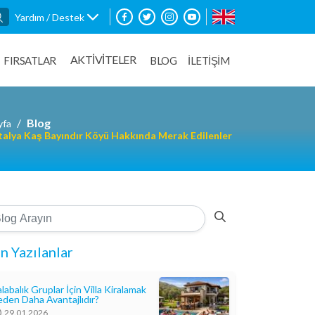
Yardım / Destek
AKTİVİTELER
FIRSATLAR
BLOG
İLETİŞİM
Blog
yfa
alya Kaş Bayındır Köyü Hakkında Merak Edilenler
n Yazılanlar
labalık Gruplar İçin Villa Kiralamak
den Daha Avantajlıdır?
29.01.2026