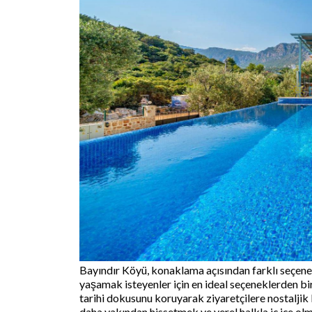
Bayındır Köyü, konaklama açısından farklı seçene
yaşamak isteyenler için en ideal seçeneklerden bi
tarihi dokusunu koruyarak ziyaretçilere nostalji
daha yakından hissetmek ve yerel halkla iç içe olm