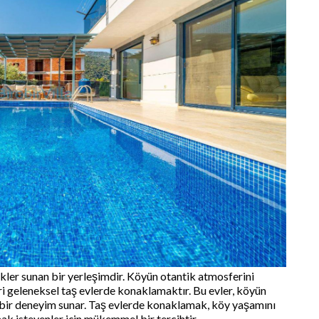
kler sunan bir yerleşimdir. Köyün otantik atmosferini
ri geleneksel taş evlerde konaklamaktır. Bu evler, köyün
k bir deneyim sunar. Taş evlerde konaklamak, köy yaşamını
ak isteyenler için mükemmel bir tercihtir.