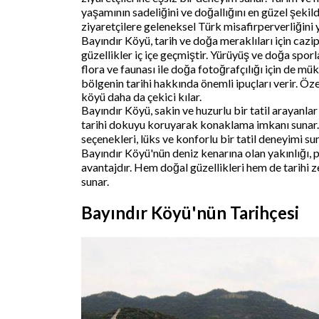
yaşamının sadeliğini ve doğallığını en güzel şekilde
ziyaretçilere geleneksel Türk misafirperverliğini y
Bayındır Köyü, tarih ve doğa meraklıları için cazi
güzellikler iç içe geçmiştir. Yürüyüş ve doğa spor
flora ve faunası ile doğa fotoğrafçılığı için de m
bölgenin tarihi hakkında önemli ipuçları verir. Özel
köyü daha da çekici kılar.
Bayındır Köyü, sakin ve huzurlu bir tatil arayanlar
tarihi dokuyu koruyarak konaklama imkanı sunar.
seçenekleri, lüks ve konforlu bir tatil deneyimi s
Bayındır Köyü'nün deniz kenarına olan yakınlığı, p
avantajdır. Hem doğal güzellikleri hem de tarihi z
sunar.
Bayındır Köyü'nün Tarihçesi