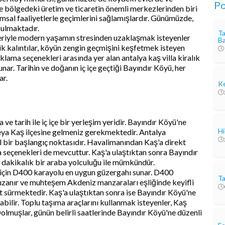
Po
 bölgedeki üretim ve ticaretin önemli merkezlerinden biri
rımsal faaliyetlerle geçimlerini sağlamışlardır. Günümüzde,
nulmaktadır.
Ta
leriyle modern yaşamın stresinden uzaklaşmak isteyenler
Ba
antik kalıntılar, köyün zengin geçmişini keşfetmek isteyen
lama seçenekleri arasında yer alan antalya kaş villa kiralık
sunar. Tarihin ve doğanın iç içe geçtiği Bayındır Köyü, her
ar.
Ke
ve tarih ile iç içe bir yerleşim yeridir. Bayındır Köyü'ne
Hi
eya Kaş ilçesine gelmeniz gerekmektedir. Antalya
eal bir başlangıç noktasıdır. Havalimanından Kaş'a direkt
 seçenekleri de mevcuttur. Kaş'a ulaştıktan sonra Bayındır
0 dakikalık bir araba yolculuğu ile mümkündür.
r için D400 karayolu en uygun güzergahı sunar. D400
Ta
uzanır ve muhteşem Akdeniz manzaraları eşliğinde keyifli
at sürmektedir. Kaş'a ulaştıktan sonra ise Bayındır Köyü'ne
abilir. Toplu taşıma araçlarını kullanmak isteyenler, Kaş
olmuşlar, günün belirli saatlerinde Bayındır Köyü'ne düzenli