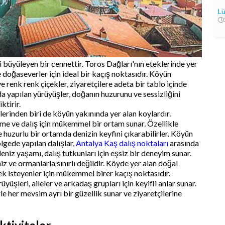
Lü
ni büyüleyen bir cennettir. Toros Dağları'nın eteklerinde yer
e doğaseverler için ideal bir kaçış noktasıdır. Köyün
 renk renk çiçekler, ziyaretçilere adeta bir tablo içinde
 yapılan yürüyüşler, doğanın huzurunu ve sessizliğini
ktirir.
erinden biri de köyün yakınında yer alan koylardır.
zme ve dalış için mükemmel bir ortam sunar. Özellikle
e huzurlu bir ortamda denizin keyfini çıkarabilirler. Köyün
ölgede yapılan dalışlar,
Antalya Kaş dalış noktaları
arasında
 deniz yaşamı, dalış tutkunları için eşsiz bir deneyim sunar.
iz ve ormanlarla sınırlı değildir. Köyde yer alan doğal
ek isteyenler için mükemmel birer kaçış noktasıdır.
yüşleri, aileler ve arkadaş grupları için keyifli anlar sunar.
e her mevsim ayrı bir güzellik sunar ve ziyaretçilerine