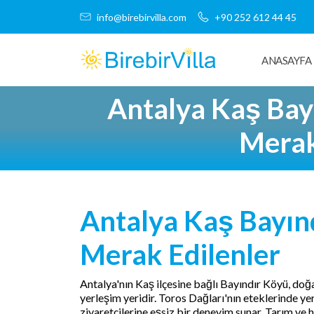
info@birebirvilla.com
+90 252 612 44 45
ANASAYFA
Antalya Kaş Bay
Merak
Antalya Kaş Bayın
Merak Edilenler
Antalya'nın Kaş ilçesine bağlı Bayındır Köyü, doğa
yerleşim yeridir. Toros Dağları'nın eteklerinde ye
ziyaretçilerine eşsiz bir deneyim sunar. Tarım ve 