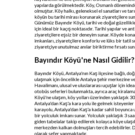
yapılarda görülmektedir. Köy, Osmanlı döneminde
olmuştur. Köy halkı, geleneksel el sanatları ve ta
köyün bu tarihi mirası korunarak ziyaretçilere su
Günümüz Bayındır Köyü, tarihi ve doğal güzellik
için ideal bir kaçış noktasıdır. Tarihi yapılar ve 
ziyaretçilere eşsiz bir deneyim sunar. Köyde konak
imkanları, ziyaretçilere konforlu ve lüks bir tatil 
ziyaretçiye unutulmaz anılar biriktirme fırsatı sun
Bayındır Köyü'ne Nasıl Gidilir?
Bayındır Köyü, Antalya'nın Kaş ilçesine bağlı, doğa 
ulaşmak için öncelikle Antalya şehir merkezine v
Havalimanı, ulusal ve uluslararası uçuşlar için id
otobüs seferleri bulunmakta, ayrıca araç kiralama
Köyü'ne ulaşım, köy yolları üzerinden yaklaşık 3
Antalya'dan Kaş'a kara yolu ile gelmek isteyenle
karayolu, Antalya'dan Kaş'a kadar sahil boyunca 
bir yolculuk imkanı sunar. Yolculuk yaklaşık 3 sa
giden tabelalar takip edilerek kolayca köye ulaşıl
merkezden kalkan dolmuşları tercih edebilirler. D
olarak sefer yapmaktadır.