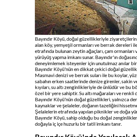
Bayındır Köyü, doğal güzellikleriyle ziyaretçileri
alan köy, yemyeşil ormanları ve berrak dereleri il
etrafında bulunan zeytin ağaçları, çam ormanları ve
yürüyüş yapma imkanı sunar. Bayındır'ın doğasında
deneyimlemek isteyenler için unutulmaz anılar biri
Bayındır Köyü'nün en dikkat çekici doğal güzellikl
Masmavi denizi ve berrak suları ile bu koylar, yü
sabahın erken saatlerinde denize girenler, sakin v
kıyıları, su altı zenginlikleriyle de ünlüdür ve bu b
özel bir yere sahiptir. Su altı mağaraları ve renkli
Bayındır Köyü'nün doğal güzellikleri, yalnızca den
kaynaklar ve şelaleler, doğanın tazeliğini hissetm
Şelalelerin etrafında yapılan piknikler ve doğa yürü
Bayındır Köyü, sahip olduğu bu doğal zenginliklerl
doğayla iç içe huzurlu bir tatil imkanı tanır.