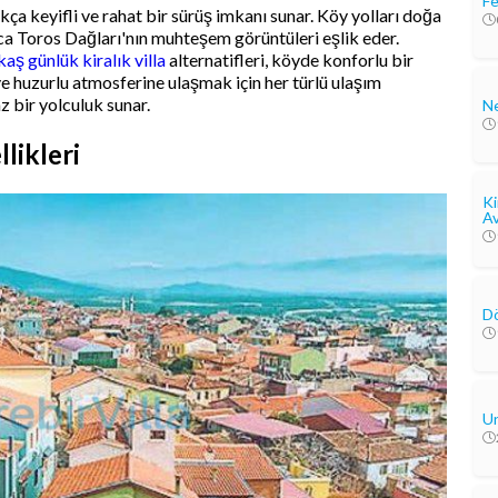
Fe
kça keyifli ve rahat bir sürüş imkanı sunar. Köy yolları doğa
ca Toros Dağları'nın muhteşem görüntüleri eşlik eder.
kaş günlük kiralık villa
alternatifleri, köyde konforlu bir
ve huzurlu atmosferine ulaşmak için her türlü ulaşım
z bir yolculuk sunar.
Ne
likleri
Ki
Av
Dö
Un