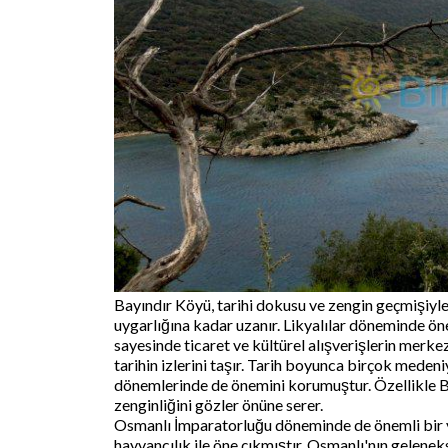
Bayındır Köyü, tarihi dokusu ve zengin geçmişiyle
uygarlığına kadar uzanır. Likyalılar döneminde öne
sayesinde ticaret ve kültürel alışverişlerin merke
tarihin izlerini taşır. Tarih boyunca birçok meden
dönemlerinde de önemini korumuştur. Özellikle Biza
zenginliğini gözler önüne serer.
Osmanlı İmparatorluğu döneminde de önemli bir y
hayvancılık ile öne çıkmıştır. Osmanlı'nın gelen