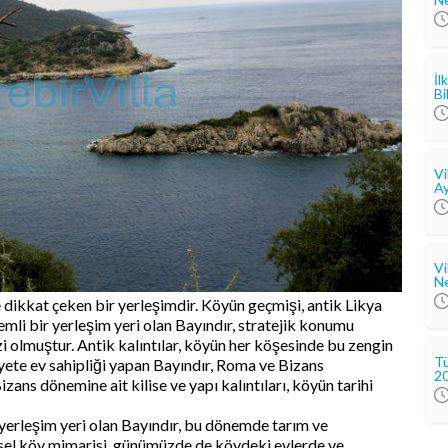
İl
Bi
Vi
Ay
Vi
Ne
 dikkat çeken bir yerleşimdir. Köyün geçmişi, antik Likya
mli bir yerleşim yeri olan Bayındır, stratejik konumu
zi olmuştur. Antik kalıntılar, köyün her köşesinde bu zengin
Tü
iyete ev sahipliği yapan Bayındır, Roma ve Bizans
2
ns dönemine ait kilise ve yapı kalıntıları, köyün tarihi
erleşim yeri olan Bayındır, bu dönemde tarım ve
eksel köy mimarisi, günümüzde de köydeki evlerde ve