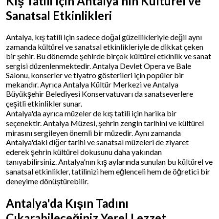
Kış Tatili İçin Antalya'nın Kültürel ve
Sanatsal Etkinlikleri
Antalya, kış tatili için sadece doğal güzellikleriyle değil aynı
zamanda kültürel ve sanatsal etkinlikleriyle de dikkat çeken
bir şehir. Bu dönemde şehirde birçok kültürel etkinlik ve sanat
sergisi düzenlenmektedir. Antalya Devlet Opera ve Bale
Salonu, konserler ve tiyatro gösterileri için popüler bir
mekandır. Ayrıca Antalya Kültür Merkezi ve Antalya
Büyükşehir Belediyesi Konservatuvarı da sanatseverlere
çeşitli etkinlikler sunar.
Antalya'da ayrıca müzeler de kış tatili için harika bir
seçenektir. Antalya Müzesi, şehrin zengin tarihini ve kültürel
mirasını sergileyen önemli bir müzedir. Aynı zamanda
Antalya'daki diğer tarihi ve sanatsal müzeleri de ziyaret
ederek şehrin kültürel dokusunu daha yakından
tanıyabilirsiniz. Antalya'nın kış aylarında sunulan bu kültürel ve
sanatsal etkinlikler, tatilinizi hem eğlenceli hem de öğretici bir
deneyime dönüştürebilir.
Antalya'da Kışın Tadını
Çıkarabileceğiniz Yerel Lezzet