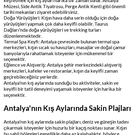
keşfetmek için kış ayları harika bir zaman sunar. Antalya
Müzesi, Side Antik Tiyatrosu, Perge Antik Kenti gibi önemli
tarihi mekanları ziyaret edebilirsiniz.
Doğa Yürüyüşleri: Kışın hava daha serin olduğu için doğa
yürüyüşleri yapmak çok daha keyifli olabilir. Taurus
Dağları'nda doğa yürüyüşleri ve trekking turları
düzenlenmektedir.
Termal Spa Keyfi: Antalya çevresinde bulunan termal spa
merkezleri, kışın sıcak su havuzları, masajlar ve doğal çamur
banyolarıyla rahatlamak isteyenler için mükemmel bir
seçenektir.
Eğlence ve Alışveriş: Antalya şehir merkezindeki alışveriş
merkezleri, kafeler ve restoranlar, kışın da keyifli zaman
geçirebileceğiniz yerlerdir.
Antalya'nın kış aylarında sunduğu bu aktiviteler, sakin ve
keyifli bir tatil deneyimi yaşamak isteyenler için harika bir
seçenektir.
Antalya'nın Kış Aylarında Sakin Plajları
Antalya'nın kış aylarında sakin plajları, deniz ve güneşin tadını
çıkarmak isteyenler için huzurlu bir kaçış noktası sunar. Kışın
bu sahil bölgeleri genellikle daha az kalabalıktır, böylece