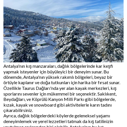
Antalya'nın kış manzaraları, dağlık bölgelerinde kar keşfi
yapmak isteyenler için büyüleyici bir deneyim sunar. Bu
dönemde, Antalya'nın yüksek rakımlı bölgeleri, beyaz bir
örtüyle kaplanır ve doğa tutkunları için harika bir fırsat sunar.
Özellikle Taurus Dağları'nda yer alan kayak merkezleri, kış
sporlarını sevenler için mükemmel bir seçenektir. Saklıkent,
Beydağları, ve Köprülü Kanyon Milli Parkı gibi bölgelerde,
kızak, kayak ve snowboard gibi aktivitelerle karın tadını
çıkarabilirsiniz.
Ayrıca, dağlık bölgelerdeki köylerde geleneksel yaşamı
deneyimlemek ve yerel lezzetleri tatmak da kış tatilinizin
unutulmaz anılarından biri olabilir. Antalya'nın bu kış