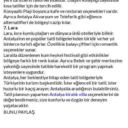
kısa tatiller için de tercih edilir.
Konyaaltı Plajı boyunca kafe ve restoran seçenekleri vardır.
Ayrıca Antalya Akvaryum ve Teleferik gibi eğlence
alternatifleri de bölgeyi cazip kılar.
7. Lara
Lara, ince kumlu plajları ve dünyaca ünlü otelleriyle bilinir.
Antalya’nın en popüler tatil bölgelerinden biridir ve her yıl
binlerce turisti ağırlar. Özellikle balayı çiftleri için romantik
seçenekler sunar.
Lara’da düzenlenen kum heykel festivali gibi etkinlikler
bölgeye farklı bir renk katar. Ayrıca Belek ve şehir merkezine
yakınlığı sayesinde tatilde hareketli bir program yapmak
isteyenlere uygundur.
Antalya, her beklentiye hitap eden tatil bölgeleriyle
Türkiye’nin turizm başkentidir. İster eğlenceli bir tatil, ister
huzurlu bir kaçış arayın; Antalya’da aradığınızı bulabilirsiniz.
Tatil planınızı yaparken
Antalya kiralık villa
seçeneklerini de
değerlendirmeniz, size konforlu ve özgün bir deneyim
yaşatacaktır.
BUNU PAYLAŞ