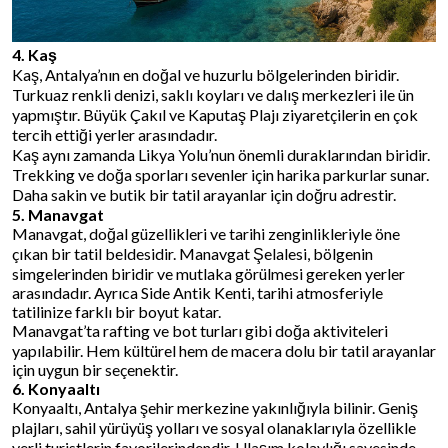
4. Kaş
Kaş, Antalya’nın en doğal ve huzurlu bölgelerinden biridir.
Turkuaz renkli denizi, saklı koyları ve dalış merkezleri ile ün
yapmıştır. Büyük Çakıl ve Kaputaş Plajı ziyaretçilerin en çok
tercih ettiği yerler arasındadır.
Kaş aynı zamanda Likya Yolu’nun önemli duraklarından biridir.
Trekking ve doğa sporları sevenler için harika parkurlar sunar.
Daha sakin ve butik bir tatil arayanlar için doğru adrestir.
5. Manavgat
Manavgat, doğal güzellikleri ve tarihi zenginlikleriyle öne
çıkan bir tatil beldesidir. Manavgat Şelalesi, bölgenin
simgelerinden biridir ve mutlaka görülmesi gereken yerler
arasındadır. Ayrıca Side Antik Kenti, tarihi atmosferiyle
tatilinize farklı bir boyut katar.
Manavgat’ta rafting ve bot turları gibi doğa aktiviteleri
yapılabilir. Hem kültürel hem de macera dolu bir tatil arayanlar
için uygun bir seçenektir.
6. Konyaaltı
Konyaaltı, Antalya şehir merkezine yakınlığıyla bilinir. Geniş
plajları, sahil yürüyüş yolları ve sosyal olanaklarıyla özellikle
yerli turistlerin favorilerindendir. Ulaşım kolaylığı sayesinde