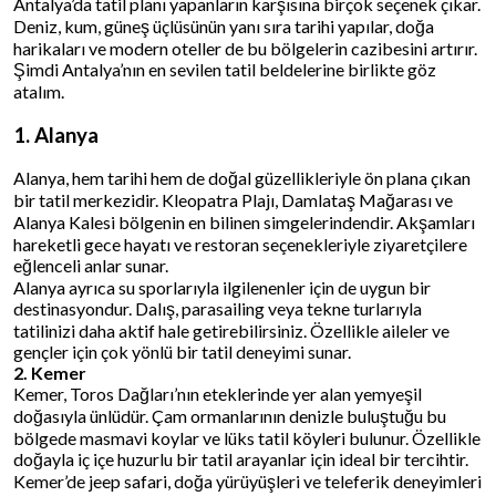
Antalya’da tatil planı yapanların karşısına birçok seçenek çıkar.
Deniz, kum, güneş üçlüsünün yanı sıra tarihi yapılar, doğa
harikaları ve modern oteller de bu bölgelerin cazibesini artırır.
Şimdi Antalya’nın en sevilen tatil beldelerine birlikte göz
atalım.
1. Alanya
Alanya, hem tarihi hem de doğal güzellikleriyle ön plana çıkan
bir tatil merkezidir. Kleopatra Plajı, Damlataş Mağarası ve
Alanya Kalesi bölgenin en bilinen simgelerindendir. Akşamları
hareketli gece hayatı ve restoran seçenekleriyle ziyaretçilere
eğlenceli anlar sunar.
Alanya ayrıca su sporlarıyla ilgilenenler için de uygun bir
destinasyondur. Dalış, parasailing veya tekne turlarıyla
tatilinizi daha aktif hale getirebilirsiniz. Özellikle aileler ve
gençler için çok yönlü bir tatil deneyimi sunar.
2. Kemer
Kemer, Toros Dağları’nın eteklerinde yer alan yemyeşil
doğasıyla ünlüdür. Çam ormanlarının denizle buluştuğu bu
bölgede masmavi koylar ve lüks tatil köyleri bulunur. Özellikle
doğayla iç içe huzurlu bir tatil arayanlar için ideal bir tercihtir.
Kemer’de jeep safari, doğa yürüyüşleri ve teleferik deneyimleri