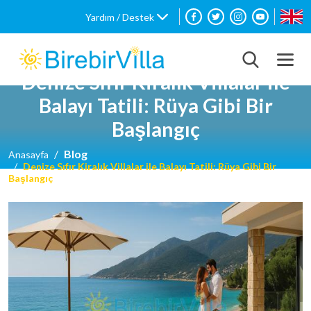
Yardım / Destek
Denize Sıfır Kiralık Villalar ile
Balayı Tatili: Rüya Gibi Bir
Başlangıç
Blog
Anasayfa
Denize Sıfır Kiralık Villalar ile Balayı Tatili: Rüya Gibi Bir
Başlangıç