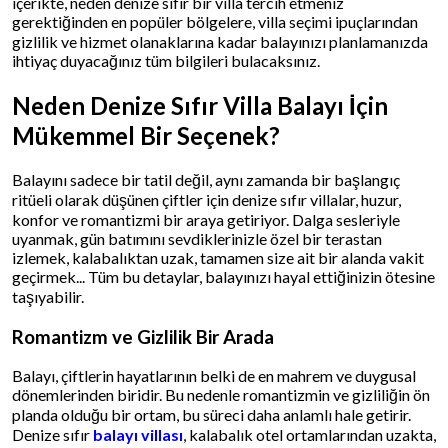
içerikte, neden denize sıfır bir villa tercih etmeniz
gerektiğinden en popüler bölgelere, villa seçimi ipuçlarından
gizlilik ve hizmet olanaklarına kadar balayınızı planlamanızda
ihtiyaç duyacağınız tüm bilgileri bulacaksınız.
Neden Denize Sıfır Villa Balayı İçin
Mükemmel Bir Seçenek?
Balayını sadece bir tatil değil, aynı zamanda bir başlangıç
ritüeli olarak düşünen çiftler için denize sıfır villalar, huzur,
konfor ve romantizmi bir araya getiriyor. Dalga sesleriyle
uyanmak, gün batımını sevdiklerinizle özel bir terastan
izlemek, kalabalıktan uzak, tamamen size ait bir alanda vakit
geçirmek... Tüm bu detaylar, balayınızı hayal ettiğinizin ötesine
taşıyabilir.
Romantizm ve Gizlilik Bir Arada
Balayı, çiftlerin hayatlarının belki de en mahrem ve duygusal
dönemlerinden biridir. Bu nedenle romantizmin ve gizliliğin ön
planda olduğu bir ortam, bu süreci daha anlamlı hale getirir.
Denize sıfır
balayı villası
, kalabalık otel ortamlarından uzakta,