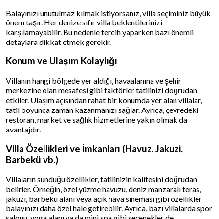
Balayınızı unutulmaz kılmak istiyorsanız, villa seçiminiz büyük
önem taşır. Her denize sıfır villa beklentilerinizi
karşılamayabilir. Bu nedenle tercih yaparken bazı önemli
detaylara dikkat etmek gerekir.
Konum ve Ulaşım Kolaylığı
Villanın hangi bölgede yer aldığı, havaalanına ve şehir
merkezine olan mesafesi gibi faktörler tatilinizi doğrudan
etkiler. Ulaşım açısından rahat bir konumda yer alan villalar,
tatil boyunca zaman kazanmanızı sağlar. Ayrıca, çevredeki
restoran, market ve sağlık hizmetlerine yakın olmak da
avantajdır.
Villa Özellikleri ve İmkanları (Havuz, Jakuzi,
Barbekü vb.)
Villaların sunduğu özellikler, tatilinizin kalitesini doğrudan
belirler. Örneğin, özel yüzme havuzu, deniz manzaralı teras,
jakuzi, barbekü alanı veya açık hava sineması gibi özellikler
balayınızı daha özel hale getirebilir. Ayrıca, bazı villalarda spor
salonu, yoga alanı ya da mini spa gibi seçenekler de