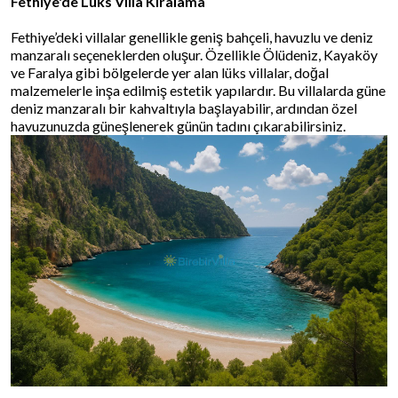
Fethiye'de Lüks Villa Kiralama
Fethiye’deki villalar genellikle geniş bahçeli, havuzlu ve deniz
manzaralı seçeneklerden oluşur. Özellikle Ölüdeniz, Kayaköy
ve Faralya gibi bölgelerde yer alan lüks villalar, doğal
malzemelerle inşa edilmiş estetik yapılardır. Bu villalarda güne
deniz manzaralı bir kahvaltıyla başlayabilir, ardından özel
havuzunuzda güneşlenerek günün tadını çıkarabilirsiniz.