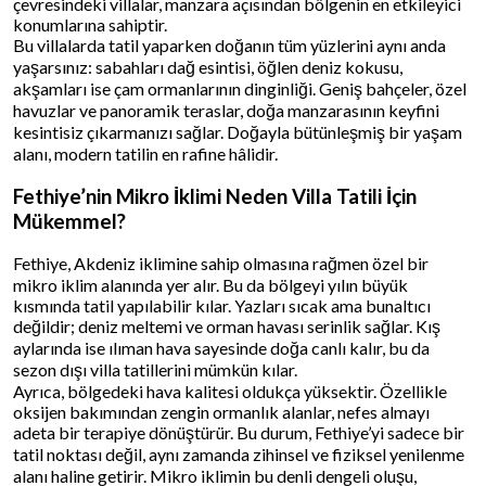
çevresindeki villalar, manzara açısından bölgenin en etkileyici
konumlarına sahiptir.
Bu villalarda tatil yaparken doğanın tüm yüzlerini aynı anda
yaşarsınız: sabahları dağ esintisi, öğlen deniz kokusu,
akşamları ise çam ormanlarının dinginliği. Geniş bahçeler, özel
havuzlar ve panoramik teraslar, doğa manzarasının keyfini
kesintisiz çıkarmanızı sağlar. Doğayla bütünleşmiş bir yaşam
alanı, modern tatilin en rafine hâlidir.
Fethiye’nin Mikro İklimi Neden Villa Tatili İçin
Mükemmel?
Fethiye, Akdeniz iklimine sahip olmasına rağmen özel bir
mikro iklim alanında yer alır. Bu da bölgeyi yılın büyük
kısmında tatil yapılabilir kılar. Yazları sıcak ama bunaltıcı
değildir; deniz meltemi ve orman havası serinlik sağlar. Kış
aylarında ise ılıman hava sayesinde doğa canlı kalır, bu da
sezon dışı villa tatillerini mümkün kılar.
Ayrıca, bölgedeki hava kalitesi oldukça yüksektir. Özellikle
oksijen bakımından zengin ormanlık alanlar, nefes almayı
adeta bir terapiye dönüştürür. Bu durum, Fethiye’yi sadece bir
tatil noktası değil, aynı zamanda zihinsel ve fiziksel yenilenme
alanı haline getirir. Mikro iklimin bu denli dengeli oluşu,