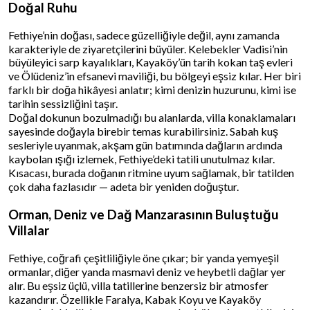
Doğal Ruhu
Fethiye’nin doğası, sadece güzelliğiyle değil, aynı zamanda
karakteriyle de ziyaretçilerini büyüler. Kelebekler Vadisi’nin
büyüleyici sarp kayalıkları, Kayaköy’ün tarih kokan taş evleri
ve Ölüdeniz’in efsanevi maviliği, bu bölgeyi eşsiz kılar. Her biri
farklı bir doğa hikâyesi anlatır; kimi denizin huzurunu, kimi ise
tarihin sessizliğini taşır.
Doğal dokunun bozulmadığı bu alanlarda, villa konaklamaları
sayesinde doğayla birebir temas kurabilirsiniz. Sabah kuş
sesleriyle uyanmak, akşam gün batımında dağların ardında
kaybolan ışığı izlemek, Fethiye’deki tatili unutulmaz kılar.
Kısacası, burada doğanın ritmine uyum sağlamak, bir tatilden
çok daha fazlasıdır — adeta bir yeniden doğuştur.
Orman, Deniz ve Dağ Manzarasının Buluştuğu
Villalar
Fethiye, coğrafi çeşitliliğiyle öne çıkar; bir yanda yemyeşil
ormanlar, diğer yanda masmavi deniz ve heybetli dağlar yer
alır. Bu eşsiz üçlü, villa tatillerine benzersiz bir atmosfer
kazandırır. Özellikle Faralya, Kabak Koyu ve Kayaköy