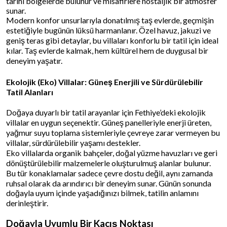
tarihi bölgelerde bulunur ve misafirlere nostaljik bir atmosfer
sunar.
Modern konfor unsurlarıyla donatılmış taş evlerde, geçmişin
estetiğiyle bugünün lüksü harmanlanır. Özel havuz, jakuzi ve
geniş teras gibi detaylar, bu villaları konforlu bir tatil için ideal
kılar. Taş evlerde kalmak, hem kültürel hem de duygusal bir
deneyim yaşatır.
Ekolojik (Eko) Villalar: Güneş Enerjili ve Sürdürülebilir
Tatil Alanları
Doğaya duyarlı bir tatil arayanlar için Fethiye’deki ekolojik
villalar en uygun seçenektir. Güneş panelleriyle enerji üreten,
yağmur suyu toplama sistemleriyle çevreye zarar vermeyen bu
villalar, sürdürülebilir yaşamı destekler.
Eko villalarda organik bahçeler, doğal yüzme havuzları ve geri
dönüştürülebilir malzemelerle oluşturulmuş alanlar bulunur.
Bu tür konaklamalar sadece çevre dostu değil, aynı zamanda
ruhsal olarak da arındırıcı bir deneyim sunar. Günün sonunda
doğayla uyum içinde yaşadığınızı bilmek, tatilin anlamını
derinleştirir.
Doğayla Uyumlu Bir Kaçış Noktası