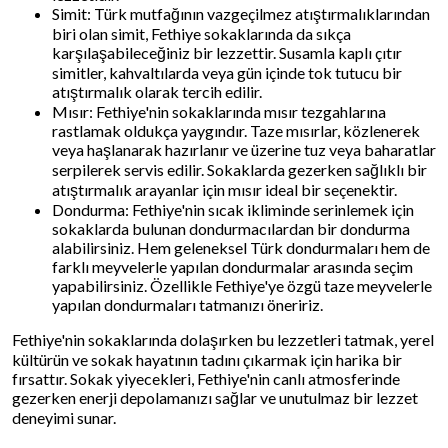
Simit: Türk mutfağının vazgeçilmez atıştırmalıklarından
biri olan simit, Fethiye sokaklarında da sıkça
karşılaşabileceğiniz bir lezzettir. Susamla kaplı çıtır
simitler, kahvaltılarda veya gün içinde tok tutucu bir
atıştırmalık olarak tercih edilir.
Mısır: Fethiye'nin sokaklarında mısır tezgahlarına
rastlamak oldukça yaygındır. Taze mısırlar, közlenerek
veya haşlanarak hazırlanır ve üzerine tuz veya baharatlar
serpilerek servis edilir. Sokaklarda gezerken sağlıklı bir
atıştırmalık arayanlar için mısır ideal bir seçenektir.
Dondurma: Fethiye'nin sıcak ikliminde serinlemek için
sokaklarda bulunan dondurmacılardan bir dondurma
alabilirsiniz. Hem geleneksel Türk dondurmaları hem de
farklı meyvelerle yapılan dondurmalar arasında seçim
yapabilirsiniz. Özellikle Fethiye'ye özgü taze meyvelerle
yapılan dondurmaları tatmanızı öneririz.
Fethiye'nin sokaklarında dolaşırken bu lezzetleri tatmak, yerel
kültürün ve sokak hayatının tadını çıkarmak için harika bir
fırsattır. Sokak yiyecekleri, Fethiye'nin canlı atmosferinde
gezerken enerji depolamanızı sağlar ve unutulmaz bir lezzet
deneyimi sunar.