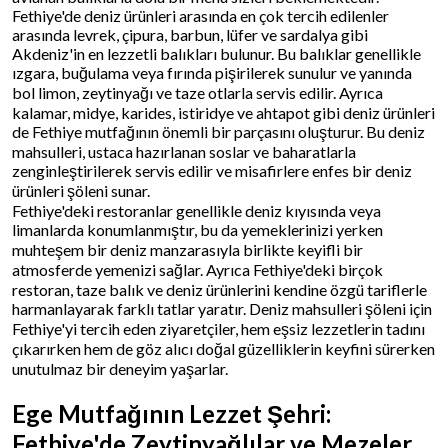
Fethiye'de deniz ürünleri arasında en çok tercih edilenler
arasında levrek, çipura, barbun, lüfer ve sardalya gibi
Akdeniz'in en lezzetli balıkları bulunur. Bu balıklar genellikle
ızgara, buğulama veya fırında pişirilerek sunulur ve yanında
bol limon, zeytinyağı ve taze otlarla servis edilir. Ayrıca
kalamar, midye, karides, istiridye ve ahtapot gibi deniz ürünleri
de Fethiye mutfağının önemli bir parçasını oluşturur. Bu deniz
mahsulleri, ustaca hazırlanan soslar ve baharatlarla
zenginleştirilerek servis edilir ve misafirlere enfes bir deniz
ürünleri şöleni sunar.
Fethiye'deki restoranlar genellikle deniz kıyısında veya
limanlarda konumlanmıştır, bu da yemeklerinizi yerken
muhteşem bir deniz manzarasıyla birlikte keyifli bir
atmosferde yemenizi sağlar. Ayrıca Fethiye'deki birçok
restoran, taze balık ve deniz ürünlerini kendine özgü tariflerle
harmanlayarak farklı tatlar yaratır. Deniz mahsulleri şöleni için
Fethiye'yi tercih eden ziyaretçiler, hem eşsiz lezzetlerin tadını
çıkarırken hem de göz alıcı doğal güzelliklerin keyfini sürerken
unutulmaz bir deneyim yaşarlar.
Ege Mutfağının Lezzet Şehri:
Fethiye'de Zeytinyağlılar ve Mezeler