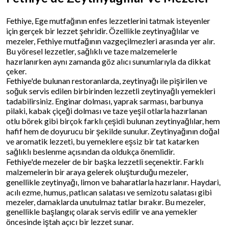
Fethiye, Ege mutfağının enfes lezzetlerini tatmak isteyenler
için gerçek bir lezzet şehridir. Özellikle zeytinyağlılar ve
mezeler, Fethiye mutfağının vazgeçilmezleri arasında yer alır.
Bu yöresel lezzetler, sağlıklı ve taze malzemelerle
hazırlanırken aynı zamanda göz alıcı sunumlarıyla da dikkat
çeker.
Fethiye'de bulunan restoranlarda, zeytinyağı ile pişirilen ve
soğuk servis edilen birbirinden lezzetli zeytinyağlı yemekleri
tadabilirsiniz. Enginar dolması, yaprak sarması, barbunya
pilaki, kabak çiçeği dolması ve taze yeşil otlarla hazırlanan
otlu börek gibi birçok farklı çeşidi bulunan zeytinyağlılar, hem
hafif hem de doyurucu bir şekilde sunulur. Zeytinyağının doğal
ve aromatik lezzeti, bu yemeklere eşsiz bir tat katarken
sağlıklı beslenme açısından da oldukça önemlidir.
Fethiye'de mezeler de bir başka lezzetli seçenektir. Farklı
malzemelerin bir araya gelerek oluşturduğu mezeler,
genellikle zeytinyağı, limon ve baharatlarla hazırlanır. Haydari,
acılı ezme, humus, patlıcan salatası ve semizotu salatası gibi
mezeler, damaklarda unutulmaz tatlar bırakır. Bu mezeler,
genellikle başlangıç olarak servis edilir ve ana yemekler
öncesinde iştah açıcı bir lezzet sunar.