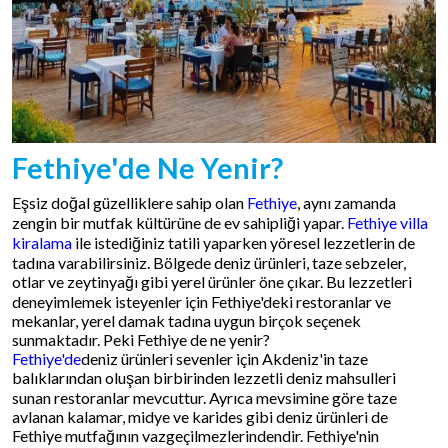
Fethiye'de Ne Yenir?
Eşsiz doğal güzelliklere sahip olan
Fethiye
, aynı zamanda
zengin bir mutfak kültürüne de ev sahipliği yapar.
Fethiye villa
kiralama
ile istediğiniz tatili yaparken yöresel lezzetlerin de
tadına varabilirsiniz. Bölgede deniz ürünleri, taze sebzeler,
otlar ve zeytinyağı gibi yerel ürünler öne çıkar. Bu lezzetleri
deneyimlemek isteyenler için Fethiye'deki restoranlar ve
mekanlar, yerel damak tadına uygun birçok seçenek
sunmaktadır. Peki Fethiye de ne yenir?
Fethiye'de
deniz ürünleri sevenler için Akdeniz'in taze
balıklarından oluşan birbirinden lezzetli deniz mahsulleri
sunan restoranlar mevcuttur. Ayrıca mevsimine göre taze
avlanan kalamar, midye ve karides gibi deniz ürünleri de
Fethiye mutfağının vazgeçilmezlerindendir. Fethiye'nin