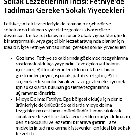
Sokak Lezzetlerinin İncisi: Fethiye'de
Tadılması Gereken Sokak Yiyecekleri
Fethiye, sokak lezzetleriyle de tanınan bir şehirdir ve
sokaklarda bulunan yiyecek tezgahları, ziyaretçilere
doyumsuz bir lezzet deneyimi sunar. Sokak yiyecekleri, hızlı
bir atıştırmalık veya geçici bir lezzet arayışında olanlar için
idealdir. İşte Fethiye'nin tadılması gereken sokak yiyecekleri:
Gözleme: Fethiye sokaklarında gözlemeci tezgahlarına
rastlamak oldukça yaygındır. Taze açılan yufkaların
içerisine çeşitli malzemeler eklenerek hazırlanan
gözlemeler, peynir, ıspanak, patates, et gibi çeşitli
seçeneklerle sunulur. Sıcak ve taze gözlemeleri yemek
için sokaklarda bulunan gözleme tezgahlarına
uğramanızı öneririz.
Midye Dolma: Fethiye, Ege bölgesi olduğu için deniz
ürünleriyle de ünlüdür. Sokaklarda midye dolma
tezgahlarına rastlamak mümkündür. Limon sıkılarak
sunulan ve lezzetli soslarla servis edilen midye dolmaları,
deniz kokusunu ve lezzetini bir araya getirir. Taze
midyelerin tadını çıkarmak isteyenler için ideal bir sokak
lezzetidir.