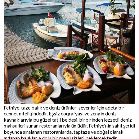
Fethiye, taze balık ve deniz ürünleri sevenler için adeta bir
cennet niteliğindedir. Eşsiz coğrafyası ve zengin deniz
kaynaklarıyla bu güzel tatil beldesi, birbirinden lezzetli deniz
mahsulleri sunan restoranlarıyla ünlüdür. Fethiye'nin sahil şeridi
boyunca sıralanan restoranlarda, taptaze ve doğal olarak
avlanan balıklarla dolu bir menü sizleri beklemektedir.