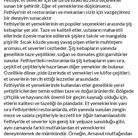
sunan bir şehirdir. Eğer et yemeklerine düşkünseniz,
Fethiye'nin et restoranları ve mekanları sizin için vazgeçilmez
bir deneyim sunacaktır
Fethiye'de et yemeklerinin en popüler seçenekleri arasında şiş
kebaplar yer alır. Taze ve kaliteli etler, ustaların maharetli
ellerinde özenle marine edilerek şişlere takılır ve mangalda
pişirilir. Sıcak közde yavaş yavaş pişen etlerin muhteşem
aroması, et severleri cezbeder. Şiş kebapların yanında
genellikle taze yeşillikler, soğan ve domates gibi garnitürler
sunulur. Fethiye'deki restoranlarda şiş kebapların yanı sıra,
çeşitli et çeşitleriyle hazırlanan diğer yemekler de bulunur.
Özellikle döner, pide üzerinde et yemekleri ve köfte çeşitleri,
et severlerin tercih ettiği lezzetler arasındadır.
Fethiye'de et yemeklerinde kullanılan etler genellikle yerel
yetiştiricilerden temin edilen taze ve doğal ürünlerdir. Bölgede
çiftçilik ve hayvancılık önemli bir geçim kaynağı olduğu için,
etlerin kalitesi ve tazeliği ön plandadır. Et yemeklerinin yanı
sıra Fethiye'deki restoranlarda, etin yanında sunulan zengin
meze ve salata çeşitleriyle lezzetli bir öğün tamamlanabilir.
Fethiye'de et severler için geniş bir yelpaze sunulduğu gibi,
aynı zamanda farklı mutfaklardan et yemeklerini
deneyimlemek de mümkündür. Örneğin, Arnavut mutfağından