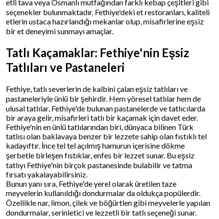
etli tava veya Osmanlı mutfağından farklı kebap çeşitleri gibi
seçenekler bulunmaktadır. Fethiye'deki et restoranları, kaliteli
etlerin ustaca hazırlandığı mekanlar olup, misafirlerine eşsiz
bir et deneyimi sunmayı amaçlar.
Tatlı Kaçamaklar: Fethiye'nin Eşsiz
Tatlıları ve Pastaneleri
Fethiye, tatlı severlerin de kalbini çalan eşsiz tatlıları ve
pastaneleriyle ünlü bir şehirdir. Hem yöresel tatlılar hem de
ulusal tatlılar, Fethiye'de bulunan pastanelerde ve tatlıcılarda
bir araya gelir, misafirleri tatlı bir kaçamak için davet eder.
Fethiye'nin en ünlü tatlılarından biri, dünyaca bilinen Türk
tatlısı olan baklavaya benzer bir lezzete sahip olan fıstıklı tel
kadayıftır. İnce tel tel açılmış hamurun içerisine dökme
şerbetle birleşen fıstıklar, enfes bir lezzet sunar. Bu eşsiz
tatlıyı Fethiye'nin birçok pastanesinde bulabilir ve tatma
fırsatı yakalayabilirsiniz.
Bunun yanı sıra, Fethiye'de yerel olarak üretilen taze
meyvelerin kullanıldığı dondurmalar da oldukça popülerdir.
Özellikle nar, limon, çilek ve böğürtlen gibi meyvelerle yapılan
dondurmalar, serinletici ve lezzetli bir tatlı seçeneği sunar.