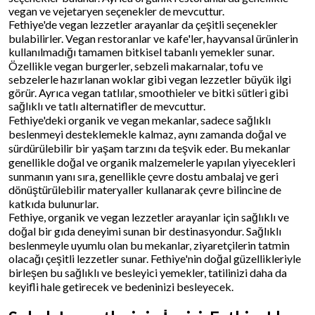
vegan ve vejetaryen seçenekler de mevcuttur.
Fethiye'de vegan lezzetler arayanlar da çeşitli seçenekler
bulabilirler. Vegan restoranlar ve kafe'ler, hayvansal ürünlerin
kullanılmadığı tamamen bitkisel tabanlı yemekler sunar.
Özellikle vegan burgerler, sebzeli makarnalar, tofu ve
sebzelerle hazırlanan woklar gibi vegan lezzetler büyük ilgi
görür. Ayrıca vegan tatlılar, smoothieler ve bitki sütleri gibi
sağlıklı ve tatlı alternatifler de mevcuttur.
Fethiye'deki organik ve vegan mekanlar, sadece sağlıklı
beslenmeyi desteklemekle kalmaz, aynı zamanda doğal ve
sürdürülebilir bir yaşam tarzını da teşvik eder. Bu mekanlar
genellikle doğal ve organik malzemelerle yapılan yiyecekleri
sunmanın yanı sıra, genellikle çevre dostu ambalaj ve geri
dönüştürülebilir materyaller kullanarak çevre bilincine de
katkıda bulunurlar.
Fethiye, organik ve vegan lezzetler arayanlar için sağlıklı ve
doğal bir gıda deneyimi sunan bir destinasyondur. Sağlıklı
beslenmeyle uyumlu olan bu mekanlar, ziyaretçilerin tatmin
olacağı çeşitli lezzetler sunar. Fethiye'nin doğal güzellikleriyle
birleşen bu sağlıklı ve besleyici yemekler, tatilinizi daha da
keyifli hale getirecek ve bedeninizi besleyecek.