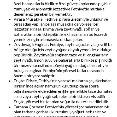
özel baharatlarla birlikte özel güveç kaplarında pişirilir.
Yumuşak ve aromatik lezzetiyle Fethiye'de mutlaka
denemeniz gereken bir yemektir.
Pırasa Musakka: Fethiye, pırasa üretimiyle ünlüdür ve
pırasadan yapılan pırasa musakka da yöresel bir
lezzettir. Pırasa, kıyma veya zeytinyağı, soğan ve
baharatlarla birlikte pişirilerek hazırlanan bu lezzetli
yemek, zengin aromasıyla dikkat çeker.
Zeytinyağlı Enginar: Fethiye, zeytin ağaçlarıyla çevrili bir
bölge olduğu için zeytinyağına dayalı yemekler oldukça
popülerdir. Zeytinyağlı enginar, taze ve iri enginarların
zeytinyağı, limon suyu ve baharatlarla birlikte pişirildiği
bir mezeyi temsil eder. Zeytinyağının doğal lezzetiyle
buluşan enginar, Fethiye'nin yöresel tatları arasında
önemli bir yere sahiptir.
Erişte: Erişte, Fethiye'nin yöresel makarna çeşitlerinden
biridir. İnce açılan hamurun kurutulup daha sonra
pişirilmesiyle elde edilen erişte, genellikle taze domates
sosu veya zeytinyağlı sebzelerle birlikte servis edilir.
Erişte, yöresel bir tat olan yoğurtla da tercih edilebilir.
Tarhana Çorbası: Fethiye'nin yöresel çorbalarından biri
olan tarhana çorbası, kurutulmuş yoğurt, sebzeler ve
baharatların karışımıyla hazırlanan besleyici bir