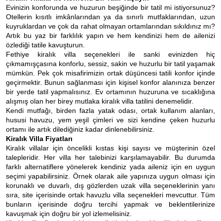
Evinizin konforunda ve huzurun beşiğinde bir tatil mi istiyorsunuz?
Otellerin kısıtlı imkânlarından ya da sınırlı mutfaklarından, uzun
kuyruklardan ve çok da rahat olmayan ortamlarından sıkıldınız mı?
Artık bu yaz bir farklılık yapın ve hem kendinizi hem de ailenizi
özlediği tatile kavuşturun.
Fethiye kiralık villa seçenekleri ile sanki evinizden hiç
çıkmamışçasına konforlu, sessiz, sakin ve huzurlu bir tatil yaşamak
mümkün. Pek çok misafirimizin ortak düşüncesi tatili konfor içinde
geçirmektir. Bunun sağlanması için kişisel konfor alanınıza benzer
bir yerde tatil yapmalısınız. Ev ortamının huzuruna ve sıcaklığına
alışmış olan her birey mutlaka kiralık villa tatilini denemelidir.
Kendi mutfağı, birden fazla yatak odası, ortak kullanım alanları,
hususi havuzu, yem yeşil çimleri ve sizi kendine çeken huzurlu
ortamı ile artık dilediğiniz kadar dinlenebilirsiniz.
Kiralık Villa Fiyatları
Kiralık villalar için öncelikli kıstas kişi sayısı ve müşterinin özel
talepleridir. Her villa her talebinizi karşılamayabilir. Bu durumda
farklı alternatiflere yönelerek kendiniz yada aileniz için en uygun
seçimi yapabilirsiniz. Örnek olarak aile yapınıza uygun olması için
korunaklı ve duvarlı, dış gözlerden uzak villa seçeneklerinin yanı
sıra, site içerisinde ortak havuzlu villa seçenekleri mevcuttur. Tüm
bunların içerisinde doğru tercihi yapmak ve beklentilerinize
kavuşmak için doğru bir yol izlemelisiniz.