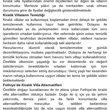
Kiralık villa fiyatlarındaki önemli ölçütlerden bir diğeri de villanın
konumudur. Merkeze yakın ya da merkezden uzak olması
durumuna göre de fiyatlar değişkenlik gösterebilmektedir.
Kiralık Villaların Temizliği
Kiralık villalar siz kullanmaya başlamadan önce detaylı bir şekilde
temizlenerek kullanıma hazır hale getirilirler. Dolayısı ile
kullanmadan ya da yerleşmeden önce kafanızdaki tüm soru
işaretlerini ortadan kaldırıyoruz. Her seferinde işinin ustası temizlik
görevlileri tarafından dezenfekte edilen villalar, otellere nazaran
herkesin daha rahat kullanabileceği tatil alanlarıdır.
Havuzlarımız düzenli olarak temizlenmekte ve günlük
dezenfektasyonu mutlaka yapılmaktadır. Dolayısı ile herhangi bir
temizlik korkusu olmadan hem havuzu hem villayı kullanabilirsiniz.
Özellikle ülkemizin yaşadığı bu zor dönemlerde siz değerli
tatilcilerimizin tereddütlerini ortadan kaldırmak için tüm
imkânlarımızı seferber etmiş durumdayız. Genç yaşlı her kesimden
inanın rahatça kullanımına uygun villalar ter temiz bir şekilde sizleri
beklemektedir.
Fethiye’de Kiralık Villa Alternatifleri
Özellikle doğayı kucaklaması ile ön plana çıkan Fethiye’de kiralık
villa alternatifleri oldukça fazladır. Doğa ile iç içe ya da şehrin
yakınında, denize yakın ya da farklı konumlarda villa
alternatiflerimiz mevcuttur. Siz tatilden beklentinizi
kesinleştirdiğinizde biz de size uygun kiralık villa alternatifimizi