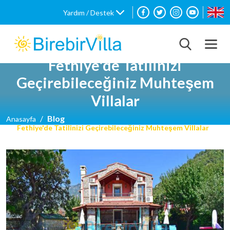
Yardım / Destek
Fethiye'de Tatilinizi
Geçirebileceğiniz Muhteşem
Villalar
Blog
Anasayfa
Fethiye'de Tatilinizi Geçirebileceğiniz Muhteşem Villalar