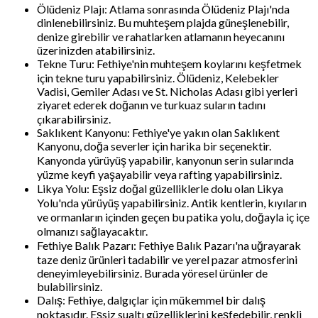
Ölüdeniz Plajı: Atlama sonrasında Ölüdeniz Plajı'nda
dinlenebilirsiniz. Bu muhteşem plajda güneşlenebilir,
denize girebilir ve rahatlarken atlamanın heyecanını
üzerinizden atabilirsiniz.
Tekne Turu: Fethiye'nin muhteşem koylarını keşfetmek
için tekne turu yapabilirsiniz. Ölüdeniz, Kelebekler
Vadisi, Gemiler Adası ve St. Nicholas Adası gibi yerleri
ziyaret ederek doğanın ve turkuaz suların tadını
çıkarabilirsiniz.
Saklıkent Kanyonu: Fethiye'ye yakın olan Saklıkent
Kanyonu, doğa severler için harika bir seçenektir.
Kanyonda yürüyüş yapabilir, kanyonun serin sularında
yüzme keyfi yaşayabilir veya rafting yapabilirsiniz.
Likya Yolu: Eşsiz doğal güzelliklerle dolu olan Likya
Yolu'nda yürüyüş yapabilirsiniz. Antik kentlerin, kıyıların
ve ormanların içinden geçen bu patika yolu, doğayla iç içe
olmanızı sağlayacaktır.
Fethiye Balık Pazarı: Fethiye Balık Pazarı'na uğrayarak
taze deniz ürünleri tadabilir ve yerel pazar atmosferini
deneyimleyebilirsiniz. Burada yöresel ürünler de
bulabilirsiniz.
Dalış: Fethiye, dalgıçlar için mükemmel bir dalış
noktasıdır. Eşsiz sualtı güzelliklerini keşfedebilir, renkli