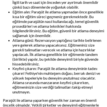
İlgili tarih ve saat için önceden yer ayırtmak önemlidir
çünkü bazı dönemlerde yoğunluk olabilir.
Eğitim alın: Paraşüt ile atlama yapmadan önce genellikle
kısa bir eğitim süreci geçmeniz gerekmektedir. Bu
eğitimde paraşütün nasıl kullanılacağı, temel güvenlik
prosedürleri ve atlama teknikleri hakkında
bilgilendirilirsiniz. Bu eğitim, güvenli bir atlama deneyimi
sağlamak için önemlidir.
Atlama günü: Rezervasyon yaptığınız tarihte belirlenen
yere gelerek atlama yapacaksınız. Eğitmeniniz size
gerekli talimatları verecek ve atlama için hazırlıklar
yapılacak. İlk atlama genellikle bir eğitmenle tandem
(birlikte) yapılır, bu şekilde deneyimli biriyle güvende
hissedebilirsiniz.
Keyfini çıkarın: Paraşüt ile atlama deneyiminin tadını
çıkarın! Fethiye'nin muhteşem doğası, berrak denizi ve
yüksek tepeleriyle bu deneyim unutulmaz olacaktır.
Atlama sırasında manzaranın keyfini çıkarırken,
eğitmeninizin size verdiği talimatları takip etmeyi
unutmayın.
Paraşüt ile atlama yaparken güvenlik her zaman en önemli
öncelik olmalıdır. Yetkili şirketler ve deneyimli eğitmenlerle