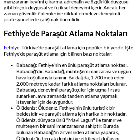
manzaranın keyfini çıkarma, adrenalin ve özgürlük duygusu
gibi birçok duygusal ve fiziksel deneyimi içerir. Ancak, her
zaman güvenlik önlemlerine dikkat etmek ve deneyimli
profesyonellerle çalışmak önemlidir.
Fethiye'de Paraşüt Atlama Noktaları
Fethiye
, Türkiye'de paraşüt atlama için popüler bir yerdir. İşte
Fethiye'de paraşüt atlama için bilinen bazı noktalar:
Babadağ: Fethiye'nin en ünlü paraşüt atlama noktası,
Babadağ'dır. Babadağ, muhteşem manzarası ve uygun
hava koşullarıyla tanınır. Bu dağda, 1.700 metreden
2.000 metreye kadar farklı atlama noktaları bulunur.
Babadağ, deneyimli paraşütçüler için uçma fırsatı
sunarken, aynı zamanda tandem atlama yapmak
isteyenler için de uygundur.
Ölüdeniz: Ölüdeniz, Fethiye'nin ünlü turistik bir
beldesidir ve paraşüt atlama için harika bir noktadır.
Ölüdeniz, dünyaca ünlü "Mavi Lagün" ile tanınır ve
muhteşem bir sahil manzarasına sahiptir. Burada
bulunan Babadağ'ın zirvesinden atlama yaparak,
Ölüdeniz'in berrak denizini ve etkileyici doğasını