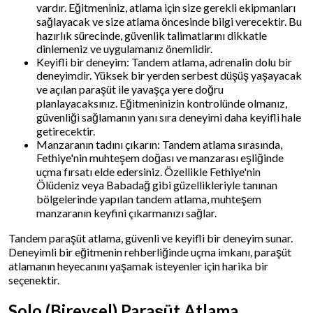
vardır. Eğitmeniniz, atlama için size gerekli ekipmanları
sağlayacak ve size atlama öncesinde bilgi verecektir. Bu
hazırlık sürecinde, güvenlik talimatlarını dikkatle
dinlemeniz ve uygulamanız önemlidir.
Keyifli bir deneyim: Tandem atlama, adrenalin dolu bir
deneyimdir. Yüksek bir yerden serbest düşüş yaşayacak
ve açılan paraşüt ile yavaşça yere doğru
planlayacaksınız. Eğitmeninizin kontrolünde olmanız,
güvenliği sağlamanın yanı sıra deneyimi daha keyifli hale
getirecektir.
Manzaranın tadını çıkarın: Tandem atlama sırasında,
Fethiye'nin muhteşem doğası ve manzarası eşliğinde
uçma fırsatı elde edersiniz. Özellikle Fethiye'nin
Ölüdeniz veya Babadağ gibi güzellikleriyle tanınan
bölgelerinde yapılan tandem atlama, muhteşem
manzaranın keyfini çıkarmanızı sağlar.
Tandem paraşüt atlama, güvenli ve keyifli bir deneyim sunar.
Deneyimli bir eğitmenin rehberliğinde uçma imkanı, paraşüt
atlamanın heyecanını yaşamak isteyenler için harika bir
seçenektir.
Solo (Bireysel) Paraşüt Atlama