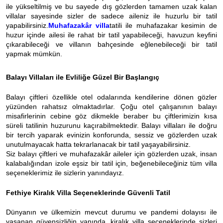
ile yükseltilmiş ve bu sayede dış gözlerden tamamen uzak kalan
villalar sayesinde sizler de sadece aileniz ile huzurlu bir tatil
yapabilirsiniz.
Muhafazakâr villa
tatili ile muhafazakar kesimin de
huzur içinde ailesi ile rahat bir tatil yapabileceği, havuzun keyfini
çıkarabileceği ve villanın bahçesinde eğlenebileceği bir tatil
yapmak mümkün.
Balayı Villaları ile Evliliğe Güzel Bir Başlangıç
Balayı çiftleri özellikle otel odalarında kendilerine dönen gözler
yüzünden rahatsız olmaktadırlar. Çoğu otel çalışanının balayı
misafirlerinin cebine göz dikmekle beraber bu çiftlerimizin kısa
süreli tatilinin huzurunu kaçırabilmektedir. Balayı villaları ile doğru
bir tercih yaparak evinizin konforunda, sessiz ve gözlerden uzak
unutulmayacak hatta tekrarlanacak bir tatil yaşayabilirsiniz.
Siz balayı çiftleri ve muhafazakâr aileler için gözlerden uzak, insan
kalabalığından izole eşsiz bir tatil için, beğenebileceğiniz tüm villa
seçeneklerimiz ile sizlerin yanındayız.
Fethiye Kiralık Villa Seçeneklerinde Güvenli Tatil
Dünyanın ve ülkemizin mevcut durumu ve pandemi dolayısı ile
yaşanan güvensizliğin yanında, kiralık villa seçeneklerinde sizleri