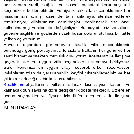
her zaman steril, sağlıklı ve sosyal mesafesi korunmuş tatil
seçenekleri beklemektedir. Fethiye kiralık villa seçeneklerimiz her
misafirimizin ayrılışı üzerinde tam anlamıyla sterilize edilerek
temizleniyor, villalarımızın demirbaşları yenilenerek size özel,
kullanılmamış yenileri ile değiştiriliyor. Bu sayede siz ve aileniz
güvenle sağlıklı ve gözlerden uzak huzur dolu unutulmaz bir tatile
yelken açıyorsunuz.
Havuzu dışarıdan görünmeyen kiralık villa seçeneklerinin
bulunduğu geniş portföyümüz ile sizlere haftanın her günü ve her
saati hizmet vermekten mutluluk duyuyoruz. Acentemiz ile iletişime
geçerek size en uygun villa seçeneklerini sunmayı bekliyoruz.
Sizler kendinize en uygun villayı seçerek erken rezervasyon
imkânlarımızdan da yararlanabilir, keyfini çıkarabileceğiniz ve her
yıl tekrar edeceğiniz bir tatile çıkabilirsiniz.
Kiralık villa
fiyatlarımız villada kalacak kişi sayısı, konum ve
kalınacak gün sayısına göre değişkenlik göstermektedir. Sizlere en
uygun seçenekler ve fiyatlar için lütfen acentemiz ile iletişime
geçin.
BUNU PAYLAŞ