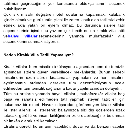
tatilimizi geçireceğimiz yer konusunda oldukça sınırlı seçenek
bulabiliyoruz.
Çok sık misafir değiştiren otel odalarına kapanmak, kalabalık
içinde olmak ve gürültünün çilesi ile zaten kısıtlı olan tatilimizi zehir
etmek akla yatan bir eylem olmaz. Bu durumda sizlere tatil
seçeneklerinin içinde bu yaz en çok tercih edilen kiralık villa tatili
ve
balayı villaları
seçeneklerinin yanında muhafazakâr villa
seçeneklerini sunmak istiyoruz.
Neden Kiralık Villa Tatili Yapmalıyız?
Kiralık villalar hem misafir sirkülasyonu açısından hem de temizlik
açısından sizlere güven verebilecek mekânlardır. Bunun sebebi
misafirlerin uzun süreli kiralamalar yapmaları ve her misafirin
ayrılmasının ardından gereken tüm dezenfeksiyonun acele
edilmeden tam temizlik sağlanana kadar yapılmasından dolayıdır.
Tüm bu artıların yanında bayalı villaları, muhafazakâr villalar baş
başa ve rahatsız edilmeden tatil yapmak isteyen tatilciler için
bulunmaz bir nimet. Havuzu dışarıdan görünmeyen kiralık villalar
ile ister aileniz ile isterseniz balayınızda sizi dış gözlerden uzak
tutacak, gürültü ve insan kirliliğinden izole olabileceğiniz bulunmaz
bir imkân olarak sizi karşılıyor.
Etrafına gerekli korumanın yapıldığı, duvar ya da benzeri yapılar