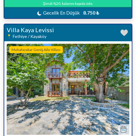
Şimdi %20, kalanını kapıda öde.
Gecelik En Düşük
8.750 ₺
Villa Kaya Levissi
Fethiye / Kayaköy
Muhafazakar Geniş Aile Villası