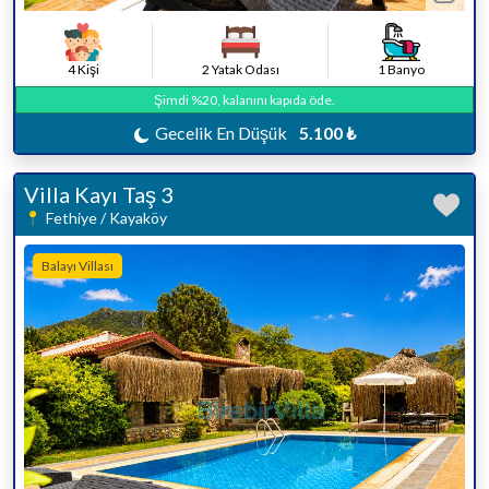
4 Kişi
2 Yatak Odası
1 Banyo
Şimdi %20, kalanını kapıda öde.
Gecelik En Düşük
5.100 ₺
Villa Kayı Taş 3
Fethiye / Kayaköy
Balayı Villası