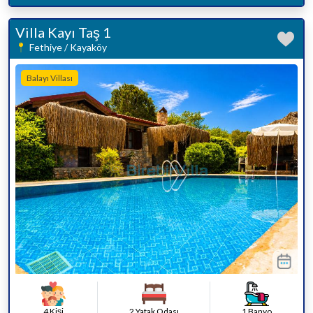
Villa Kayı Taş 1
Fethiye / Kayaköy
Balayı Villası
4 Kişi
2 Yatak Odası
1 Banyo