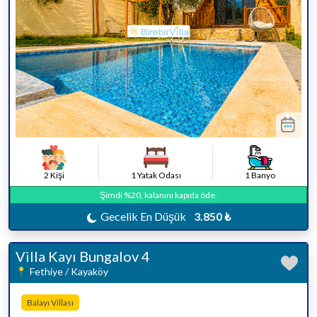
2 Kişi
1 Yatak Odası
1 Banyo
Şimdi %20, kalanını kapıda öde.
Gecelik En Düşük
3.850 ₺
Villa Kayı Bungalov 4
Fethiye / Kayaköy
Balayı Villası