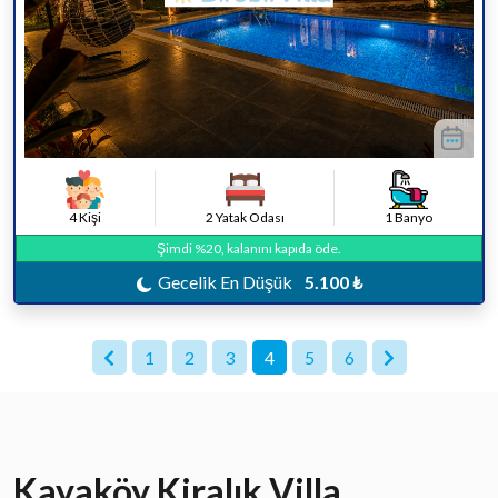
4 Kişi
2 Yatak Odası
1 Banyo
Şimdi %20, kalanını kapıda öde.
Gecelik En Düşük
5.100 ₺
1
2
3
4
5
6
Kayaköy Kiralık Villa