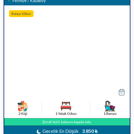
Fethiye / Kayaköy
Balayı Villası
2 Kişi
1 Yatak Odası
1 Banyo
Şimdi %20, kalanını kapıda öde.
Gecelik En Düşük
3.850 ₺