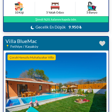
10 Kişi
5 Yatak Odası
5 Banyo
Şimdi %20, kalanını kapıda öde.
Gecelik En Düşük
9.950 ₺
Villa BlueMac
Fethiye / Kayaköy
Çocuk Havuzlu Muhafazakar Villa