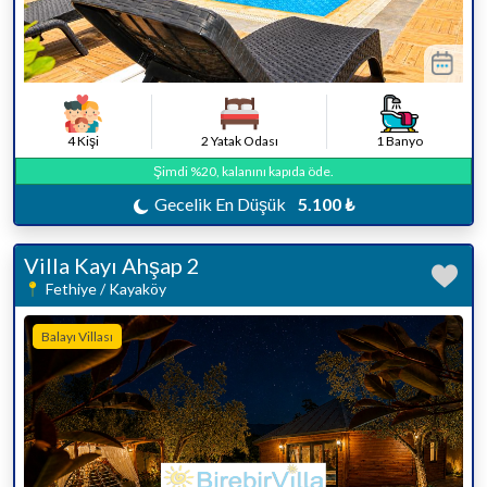
4 Kişi
2 Yatak Odası
1 Banyo
Şimdi %20, kalanını kapıda öde.
Gecelik En Düşük
5.100 ₺
Villa Kayı Ahşap 2
Fethiye / Kayaköy
Balayı Villası