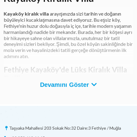
Kayaköy kiralık villa
arayışınızda sizi tarihin ve doğanın
büyüleyici kucaklaşmasına davet ediyoruz. Bu eşsiz köy,
Fethiye'nin huzur dolu doğasıyla iç içe, tarihle modern yaşamın
harmanlandığı nadide bir mekandır. Burada, her bir köşesi ayrı
bir hikayeye sahne olan villalarımızla, unutulmaz bir tatil
deneyimi sizleri bekliyor. Şimdi, bu özel köyün sakinliğinde bir
mola verin ve hayalinizdeki tatili gerçeğe dönüştürmenin ilk
adımını atın.
Fethiye Kayaköy'de Lüks Kiralık Villa
Tatili
Devamını Göster
Fethiye Kayaköy'de lüks kiralık villa tatili, hem tarihi
dokusuyla hem de doğal güzellikleriyle eşsiz bir kaçış sunuyor.
Günümüzün stresli yaşamından uzaklaşmak isteyenler için
ideal bir destinasyon olan Kayaköy, Fethiye’nin en gözde
bölgelerinden biri olarak öne çıkıyor. Burada, her bir detayın
özenle düşünüldüğü, modern ve şık tasarımlı villalarımız,
sizlere özel havuzları, geniş bahçeleri ve muhteşem
Taşyaka Mahallesi 203 Sokak No:32 Daire:3 Fethiye / Muğla
manzaraları ile unutulmaz anlar yaşatmak için bekliyor.