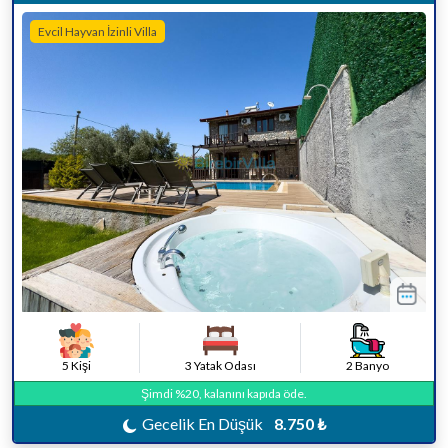
Evcil Hayvan İzinli Villa
5 Kişi
3 Yatak Odası
2 Banyo
Şimdi %20, kalanını kapıda öde.
Gecelik En Düşük
8.750 ₺