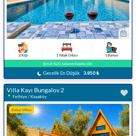
2 Kişi
1 Yatak Odası
1 Banyo
Şimdi %20, kalanını kapıda öde.
Gecelik En Düşük
3.850 ₺
Villa Kayı Bungalov 2
Fethiye / Kayaköy
Balayı Villası