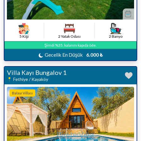
5 Kişi
2 Yatak Odası
2 Banyo
Şimdi %35, kalanını kapıda öde.
Gecelik En Düşük
6.000 ₺
Villa Kayı Bungalov 1
Fethiye / Kayaköy
Balayı Villası