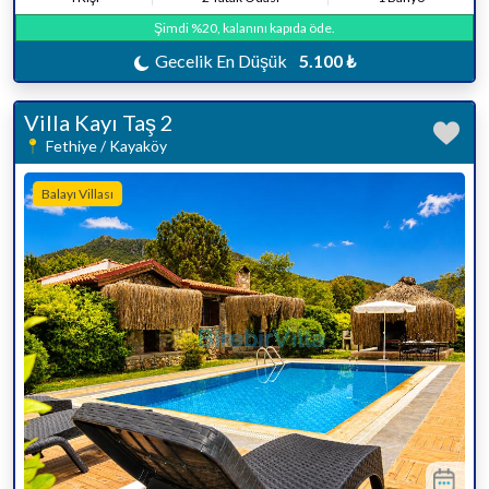
Şimdi %20, kalanını kapıda öde.
Gecelik En Düşük
5.100 ₺
Villa Kayı Taş 2
Fethiye / Kayaköy
Balayı Villası