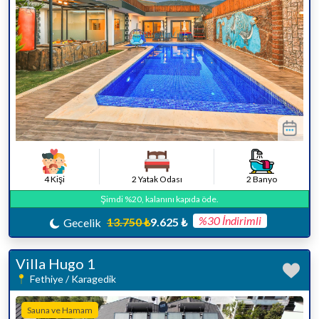
4 Kişi
2 Yatak Odası
2 Banyo
Şimdi %20, kalanını kapıda öde.
%30 İndirimli
13.750 ₺
9.625 ₺
Gecelik
Villa Hugo 1
Fethiye / Karagedik
Sauna ve Hamam