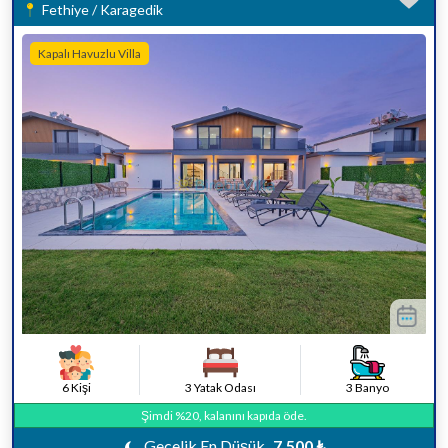
Fethiye / Karagedik
Kapalı Havuzlu Villa
6 Kişi
3 Yatak Odası
3 Banyo
Şimdi %20, kalanını kapıda öde.
Gecelik En Düşük
7.500 ₺