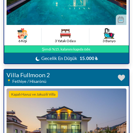
6 Kişi
3 Yatak Odası
3 Banyo
Şimdi %15, kalanını kapıda öde.
Gecelik En Düşük
15.000 ₺
Villa Fullmoon 2
Fethiye / Hisarönü
Kapalı Havuz ve Jakuzili Villa