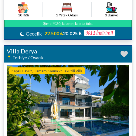
10 Kişi
5 Yatak Odası
3 Banyo
Şimdi %20, kalanını kapıda öde.
%11 İndirimli
22.500 ₺
20.025 ₺
Gecelik
Villa Derya
Fethiye / Ovacık
Kapalı Havuz, Hamam, Sauna ve Jakuzili Villa