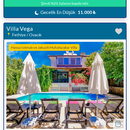
Şimdi %20, kalanını kapıda öde.
Gecelik En Düşük
11.000 ₺
Villa Vega
Fethiye / Ovacık
Havuz Isıtmalı ve Jakuzili Muhafazakar Villa