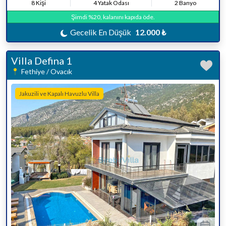
8 Kişi
4 Yatak Odası
2 Banyo
Şimdi %20, kalanını kapıda öde.
Gecelik En Düşük
12.000 ₺
Villa Defina 1
Fethiye / Ovacık
Jakuzili ve Kapalı Havuzlu Villa