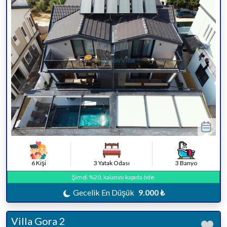
6 Kişi
3 Yatak Odası
3 Banyo
Şimdi %20, kalanını kapıda öde.
Gecelik En Düşük
9.000 ₺
Villa Gora 2