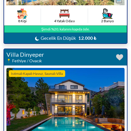
8 Kişi
4 Yatak Odası
2 Banyo
Şimdi %20, kalanını kapıda öde.
Gecelik En Düşük
12.000 ₺
Villa Dinyeper
Fethiye / Ovacık
Isıtmalı Kapalı Havuz, Saunalı Villa