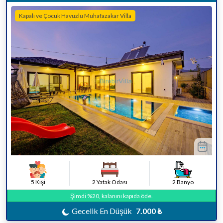
Kapalı ve Çocuk Havuzlu Muhafazakar Villa
5 Kişi
2 Yatak Odası
2 Banyo
Şimdi %20, kalanını kapıda öde.
Gecelik En Düşük
7.000 ₺