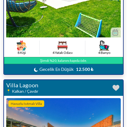
8 Kişi
4 Yatak Odası
4 Banyo
Şimdi %20, kalanını kapıda öde.
Gecelik En Düşük
12.500 ₺
Villa Lagoon
Kalkan / Çavdır
Havuzlu Isıtmalı Villa