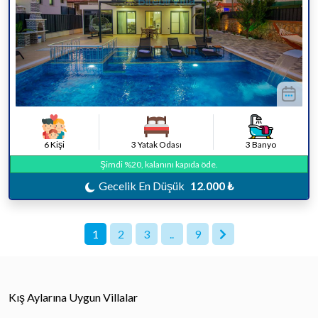
6 Kişi
3 Yatak Odası
3 Banyo
Şimdi %20, kalanını kapıda öde.
Gecelik En Düşük
12.000 ₺
1
2
3
..
9
Kış Aylarına Uygun Villalar