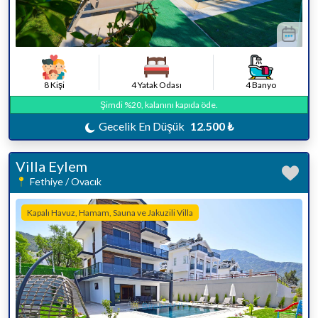
8 Kişi
4 Yatak Odası
4 Banyo
Şimdi %20, kalanını kapıda öde.
Gecelik En Düşük
12.500 ₺
Villa Eylem
Fethiye / Ovacık
Kapalı Havuz, Hamam, Sauna ve Jakuzili Villa