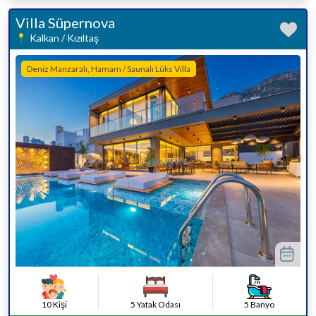
Villa Süpernova
Kalkan / Kızıltaş
Deniz Manzaralı, Hamam / Saunalı Lüks Villa
10 Kişi
5 Yatak Odası
5 Banyo