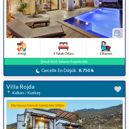
6 Kişi
3 Yatak Odası
3 Banyo
Şimdi %20, kalanını kapıda öde.
Gecelik En Düşük
8.750 ₺
Villa Rojda
Kalkan / Kızıltaş
Dış Havuz Isıtmalı Geniş Aile Villası