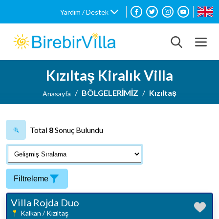
Yardım / Destek
Kızıltaş Kiralık Villa
BÖLGELERİMİZ
Kızıltaş
Anasayfa
Total
8
Sonuç Bulundu
Filtreleme
Villa Rojda Duo
Kalkan / Kızıltaş