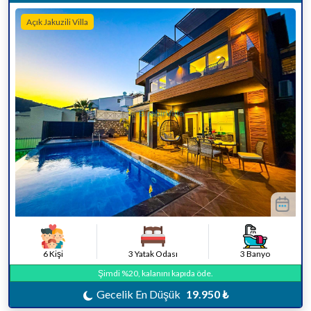
Açık Jakuzili Villa
6 Kişi
3 Yatak Odası
3 Banyo
Şimdi %20, kalanını kapıda öde.
Gecelik En Düşük
19.950 ₺