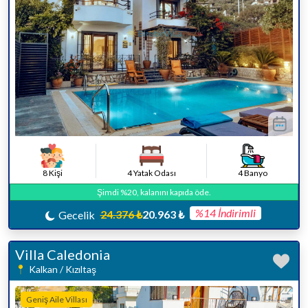
8 Kişi
4 Yatak Odası
4 Banyo
Şimdi %20, kalanını kapıda öde.
%14 İndirimli
24.376 ₺
20.963 ₺
Gecelik
Villa Caledonia
Kalkan / Kızıltaş
Geniş Aile Villası