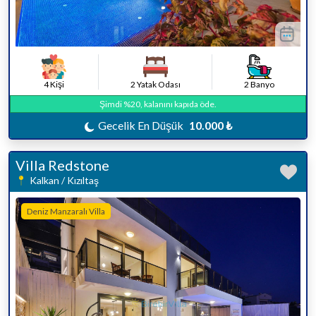
4 Kişi
2 Yatak Odası
2 Banyo
Şimdi %20, kalanını kapıda öde.
Gecelik En Düşük
10.000 ₺
Villa Redstone
Kalkan / Kızıltaş
Deniz Manzaralı Villa