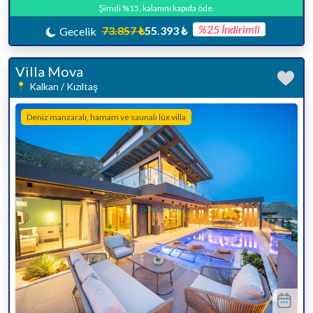
Şimdi %15, kalanını kapıda öde.
%25 İndirimli
73.857 ₺
55.393 ₺
Gecelik
Villa Mova
Kalkan / Kızıltaş
Deniz manzaralı, hamam ve saunalı lüx villa