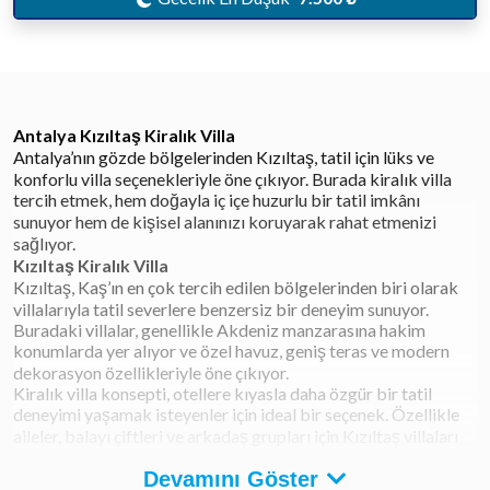
Antalya Kızıltaş Kiralık Villa
Antalya’nın gözde bölgelerinden Kızıltaş, tatil için lüks ve
konforlu villa seçenekleriyle öne çıkıyor. Burada kiralık villa
tercih etmek, hem doğayla iç içe huzurlu bir tatil imkânı
sunuyor hem de kişisel alanınızı koruyarak rahat etmenizi
sağlıyor.
Kızıltaş Kiralık Villa
Kızıltaş, Kaş’ın en çok tercih edilen bölgelerinden biri olarak
villalarıyla tatil severlere benzersiz bir deneyim sunuyor.
Buradaki villalar, genellikle Akdeniz manzarasına hakim
konumlarda yer alıyor ve özel havuz, geniş teras ve modern
dekorasyon özellikleriyle öne çıkıyor.
Kiralık villa konsepti, otellere kıyasla daha özgür bir tatil
deneyimi yaşamak isteyenler için ideal bir seçenek. Özellikle
aileler, balayı çiftleri ve arkadaş grupları için Kızıltaş villaları
büyük bir avantaj sağlıyor.
Devamını Göster
Antalya Kızıltaş Kiralık Villa Özellikleri Nelerdir?