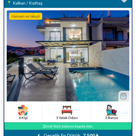
Kalkan / Kızıltaş
Hamam ve Jakuzi
6 Kişi
3 Yatak Odası
3 Banyo
Şimdi %20, kalanını kapıda öde.
Gecelik En Düşük
7.500 ₺