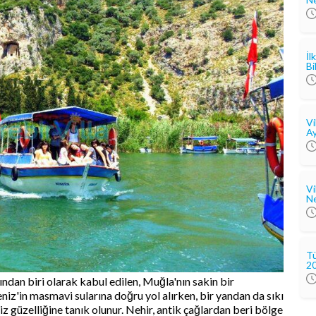
İl
Bi
Vi
Ay
Vi
Ne
Tü
2
ndan biri olarak kabul edilen, Muğla'nın sakin bir
niz'in masmavi sularına doğru yol alırken, bir yandan da sıkı
siz güzelliğine tanık olunur. Nehir, antik çağlardan beri bölge