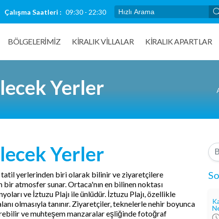
Çalışma Saatleri :
09:30 - 22:30
BÖLGELERİMİZ
KIRALIK VILLALAR
KİRALIK APARTLAR
lecek Yerler
lecek Yerler
So
til yerlerinden biri olarak bilinir ve ziyaretçilere
n bir atmosfer sunar. Ortaca'nın en bilinen noktası
ları ve İztuzu Plajı ile ünlüdür. İztuzu Plajı, özellikle
Ka
nı olmasıyla tanınır. Ziyaretçiler, teknelerle nehir boyunca
Ne
görebilir ve muhteşem manzaralar eşliğinde fotoğraf