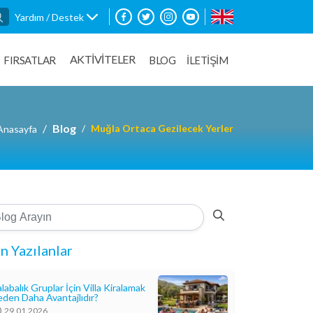
Yardım / Destek
AKTİVİTELER
FIRSATLAR
BLOG
İLETİŞİM
Blog
Muğla Ortaca Gezilecek Yerler
Anasayfa
n Yazılanlar
labalık Gruplar İçin Villa Kiralamak
den Daha Avantajlıdır?
29.01.2026