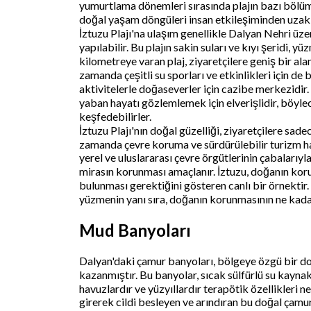
yumurtlama dönemleri sırasında plajın bazı bölüml
doğal yaşam döngüleri insan etkileşiminden uzak 
İztuzu Plajı'na ulaşım genellikle Dalyan Nehri üze
yapılabilir. Bu plajın sakin suları ve kıyı şeridi,
kilometreye varan plaj, ziyaretçilere geniş bir al
zamanda çeşitli su sporları ve etkinlikleri için de
aktivitelerle doğaseverler için cazibe merkezidir. 
yaban hayatı gözlemlemek için elverişlidir, böylec
keşfedebilirler.
İztuzu Plajı'nın doğal güzelliği, ziyaretçilere sa
zamanda çevre koruma ve sürdürülebilir turizm ha
yerel ve uluslararası çevre örgütlerinin çabalarıyl
mirasın korunması amaçlanır. İztuzu, doğanın koru
bulunması gerektiğini gösteren canlı bir örnektir.
yüzmenin yanı sıra, doğanın korunmasının ne kada
Mud Banyoları
Dalyan'daki çamur banyoları, bölgeye özgü bir doğ
kazanmıştır. Bu banyolar, sıcak sülfürlü su kayna
havuzlardır ve yüzyıllardır terapötik özellikleri 
girerek cildi besleyen ve arındıran bu doğal çamu