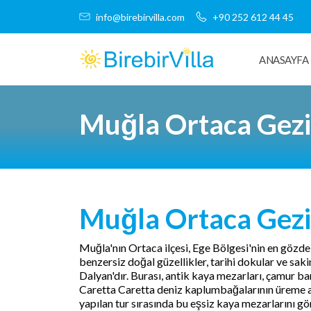
info@birebirvilla.com
+90 252 612 44 45
ANASAYFA
Muğla Ortaca Gezi
Muğla Ortaca Gezi
Muğla'nın Ortaca ilçesi, Ege Bölgesi'nin en gözde ta
benzersiz doğal güzellikler, tarihi dokular ve saki
Dalyan'dır. Burası, antik kaya mezarları, çamur banyo
Caretta Caretta deniz kaplumbağalarının üreme ala
yapılan tur sırasında bu eşsiz kaya mezarlarını 