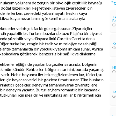
Po
r ulaşım yolu hem de zengin bir biyolojik çeşitlilik kaynağı
e doğal güzellikleri keşfetmek isteyen ziyaretçiler için
de ilerlerken, çevredeki yaban hayatı, keskin kaya
Ta
 Likya kaya mezarlarının görkemli manzaralarıyla
Ba
et eder ve birçok farklı güzergah sunar. Ziyaretçiler,
ih yapabilirler. Turların bazıları, İztuzu Plajı'na bir ziyaret
larında yüzebilir veya dünyaca ünlü Caretta Caretta deniz
Ke
er turlar ise, zengin bir tarih ve mitolojiye ev sahipliği
e antik zamanlarda bir yolculuk yapma imkanı sunar. Ayrıca
k kaplıcalara götürerek, benzersiz bir sağlık ve dinlenme
ehberler eşliğinde yapılan bu geziler sırasında, bölgenin
Hi
mak mümkündür. Rehberler, bölgenin tarihini, burada yaşamış
 verir. Nehir boyunca ilerlerken gözlemlenen kuş türleri, su
r için heyecan verici bir gözlem fırsatı sunar. Tüm bunların
serinletici içecekler, deneyimi tamamlayarak ziyaretçilere
bir deneyim yaşatır. Bu turlar, hem romantik bir kaçamak
Ta
tutkunları için idealdir ve unutulmaz anılar biriktirmek için