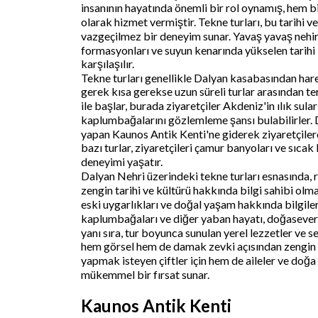
insanının hayatında önemli bir rol oynamış, hem bi
olarak hizmet vermiştir. Tekne turları, bu tarihi v
vazgeçilmez bir deneyim sunar. Yavaş yavaş nehir
formasyonları ve suyun kenarında yükselen tarihi
karşılaşılır.
Tekne turları genellikle Dalyan kasabasından harek
gerek kısa gerekse uzun süreli turlar arasından terc
ile başlar, burada ziyaretçiler Akdeniz'in ılık su
kaplumbağalarını gözlemleme şansı bulabilirler. Diğ
yapan Kaunos Antik Kenti'ne giderek ziyaretçiler
bazı turlar, ziyaretçileri çamur banyoları ve sıca
deneyimi yaşatır.
Dalyan Nehri üzerindeki tekne turları esnasında, r
zengin tarihi ve kültürü hakkında bilgi sahibi ol
eski uygarlıkları ve doğal yaşam hakkında bilgiler
kaplumbağaları ve diğer yaban hayatı, doğaseverle
yanı sıra, tur boyunca sunulan yerel lezzetler ve 
hem görsel hem de damak zevki açısından zengin 
yapmak isteyen çiftler için hem de aileler ve doğa 
mükemmel bir fırsat sunar.
Kaunos Antik Kenti