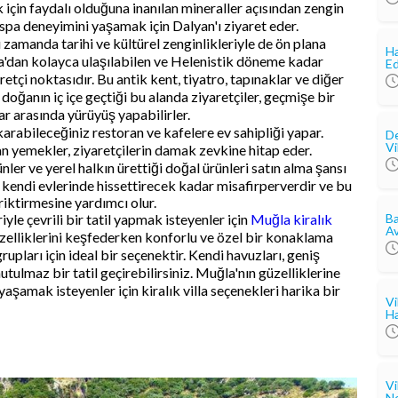
k için faydalı olduğuna inanılan mineraller açısından zengin
 spa deneyimini yaşamak için Dalyan'ı ziyaret eder.
ı zamanda tarihi ve kültürel zenginlikleriyle de ön plana
Ha
a'dan kolayca ulaşılabilen ve Helenistik döneme kadar
Ed
retçi noktasıdır. Bu antik kent, tiyatro, tapınaklar ve diğer
 doğanın iç içe geçtiği bu alanda ziyaretçiler, geçmişe bir
ar arasında yürüyüş yapabilirler.
karabileceğiniz restoran ve kafelere ev sahipliği yapar.
De
Vi
lan yemekler, ziyaretçilerin damak zevkine hitap eder.
ler ve yerel halkın ürettiği doğal ürünleri satın alma şansı
ri kendi evlerinde hissettirecek kadar misafirperverdir ve bu
riktirmesine yardımcı olur.
yle çevrili bir tatil yapmak isteyenler için
Muğla kiralık
Ba
Av
zelliklerini keşfederken konforlu ve özel bir konaklama
grupları için ideal bir seçenektir. Kendi havuzları, geniş
tulmaz bir tatil geçirebilirsiniz. Muğla'nın güzelliklerine
yaşamak isteyenler için kiralık villa seçenekleri harika bir
Vi
Ha
Vi
Ne