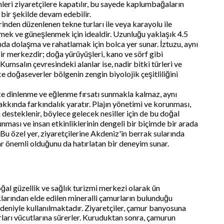
eri ziyaretçilere kapatılır, bu sayede kaplumbağaların
bir şekilde devam edebilir.
rinden düzenlenen tekne turları ile veya karayolu ile
 yüzmek ve güneşlenmek için idealdir. Uzunluğu yaklaşık 4.5
anda dolaşma ve rahatlamak için bolca yer sunar. İztuzu, aynı
 bir merkezdir; doğa yürüyüşleri, kano ve sörf gibi
Kumsalın çevresindeki alanlar ise, nadir bitki türleri ve
e doğaseverler bölgenin zengin biyolojik çeşitliliğini
dece dinlenme ve eğlenme fırsatı sunmakla kalmaz, aynı
kkında farkındalık yaratır. Plajın yönetimi ve korunması,
a desteklenir, böylece gelecek nesiller için de bu doğal
nması ve insan etkinliklerinin dengeli bir biçimde bir arada
 Bu özel yer, ziyaretçilerine Akdeniz'in berrak sularında
r önemli olduğunu da hatırlatan bir deneyim sunar.
al güzellik ve sağlık turizmi merkezi olarak ün
klarından elde edilen mineralli çamurların bulunduğu
nedeniyle kullanılmaktadır. Ziyaretçiler, çamur banyosuna
rları vücutlarına sürerler. Kuruduktan sonra, çamurun