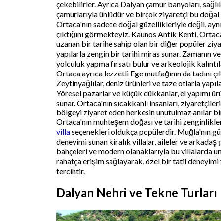
çekebilirler. Ayrıca Dalyan çamur banyoları, sağlı
çamurlarıyla ünlüdür ve birçok ziyaretçi bu doğal
Ortaca'nın sadece doğal güzellikleriyle değil, ayn
çıktığını görmekteyiz. Kaunos Antik Kenti, Ortac
uzanan bir tarihe sahip olan bir diğer popüler ziya
yapılarla zengin bir tarihi miras sunar. Zamanın ve
yolculuk yapma fırsatı bulur ve arkeolojik kalıntıl
Ortaca ayrıca lezzetli Ege mutfağının da tadını çı
Zeytinyağlılar, deniz ürünleri ve taze otlarla yapı
Yöresel pazarlar ve küçük dükkanlar, el yapımı ürün
sunar. Ortaca'nın sıcakkanlı insanları, ziyaretçile
bölgeyi ziyaret eden herkesin unutulmaz anılar bi
Ortaca'nın muhteşem doğası ve tarihi zenginlikleri
villa
seçenekleri oldukça popülerdir. Muğla'nın gü
deneyimi sunan kiralık villalar, aileler ve arkadaş 
bahçeleri ve modern olanaklarıyla bu villalarda unu
rahatça erişim sağlayarak, özel bir tatil deneyimi 
tercihtir.
Dalyan Nehri ve Tekne Turları