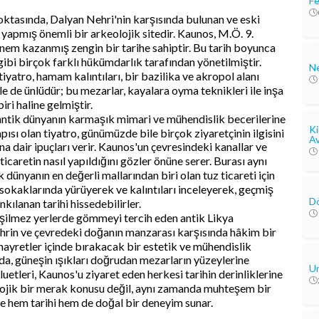
Fe
ktasında, Dalyan Nehri'nin karşısında bulunan ve eski
yapmış önemli bir arkeolojik sitedir. Kaunos, M.Ö. 9.
önem kazanmış zengin bir tarihe sahiptir. Bu tarih boyunca
ibi birçok farklı hükümdarlık tarafından yönetilmiştir.
Ne
tiyatro, hamam kalıntıları, bir bazilika ve akropol alanı
le de ünlüdür; bu mezarlar, kayalara oyma teknikleri ile inşa
iri haline gelmiştir.
 antik dünyanın karmaşık mimari ve mühendislik becerilerine
Ki
apısı olan tiyatro, günümüzde bile birçok ziyaretçinin ilgisini
Av
a dair ipuçları verir. Kaunos'un çevresindeki kanallar ve
icaretin nasıl yapıldığını gözler önüne serer. Burası aynı
dünyanın en değerli mallarından biri olan tuz ticareti için
n sokaklarında yürüyerek ve kalıntıları inceleyerek, geçmiş
Dö
ılanan tarihi hissedebilirler.
rişilmez yerlerde gömmeyi tercih eden antik Likya
 nehrin ve çevredeki doğanın manzarası karşısında hâkim bir
hayretler içinde bırakacak bir estetik ve mühendislik
nda, güneşin ışıkları doğrudan mezarların yüzeylerine
Un
uetleri, Kaunos'u ziyaret eden herkesi tarihin derinliklerine
eolojik bir merak konusu değil, aynı zamanda muhteşem bir
ere hem tarihi hem de doğal bir deneyim sunar.