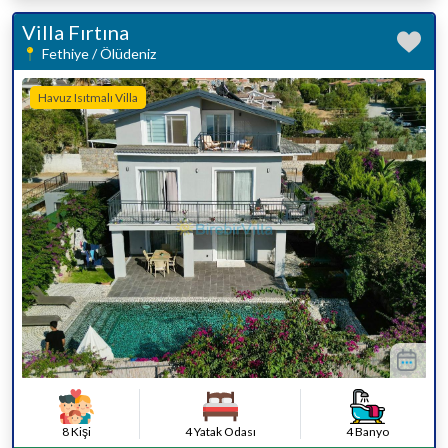
Villa Fırtına
Fethiye / Ölüdeniz
Havuz Isıtmalı Villa
8 Kişi
4 Yatak Odası
4 Banyo