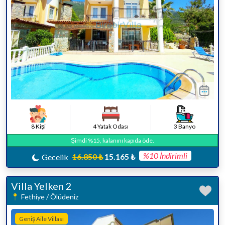
8 Kişi
4 Yatak Odası
3 Banyo
Şimdi %15, kalanını kapıda öde.
%10 İndirimli
16.850 ₺
15.165 ₺
Gecelik
Villa Yelken 2
Fethiye / Ölüdeniz
Geniş Aile Villası