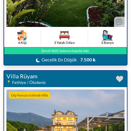
6 Kişi
3 Yatak Odası
3 Banyo
Şimdi %20, kalanını kapıda öde.
Gecelik En Düşük
7.500 ₺
Villa Rüyam
Fethiye / Ölüdeniz
Dış Havuzu Isıtmalı Villa