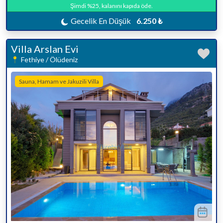
Şimdi %25, kalanını kapıda öde.
Gecelik En Düşük
6.250 ₺
Villa Arslan Evi
Fethiye / Ölüdeniz
Sauna, Hamam ve Jakuzili Villa