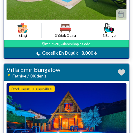
6 Kişi
3 Yatak Odası
3 Banyo
Şimdi %20, kalanını kapıda öde.
Gecelik En Düşük
8.000 ₺
Villa Emir Bungalow
Fethiye / Ölüdeniz
Özel Havuzlu Balayı villası