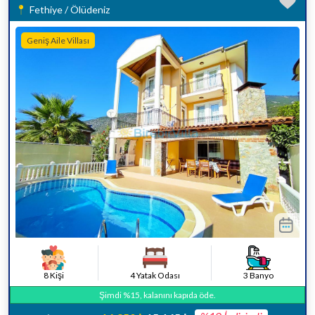
Fethiye / Ölüdeniz
Geniş Aile Villası
8 Kişi
4 Yatak Odası
3 Banyo
Şimdi %15, kalanını kapıda öde.