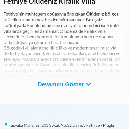
Fethiye Ölüdeniz Kiralık Villa
Fethiye'nin muhteşem doğasıyla öne çıkan Ölüdeniz bölgesi,
tatilcilere unutulmaz bir deneyim sunuyor. Bu eşsiz
coğrafyada konaklamanın en özel yollarından biri ise kiralık
villalarda geçirilen zamanlar. Ölüdeniz'de kiralık villa
seçenekleri, hem konforlu bir konaklama hem de doğanın
tadını doyasıya çıkarma fırsatı sunuyor.
Bölgedeki villalar genellikle lüks ve modern tasarımlarıyla
dikkat çekiyor. Geniş ve ferah iç mekanları, özel havuzları ve
etkileyici manzaralarıyla tatilcilere evlerini aratmayacak bir
konfor sunuyorlar. Ayrıca birçok villa, şehrin gürültüsünden
uzakta, doğanın içinde huzurlu bir konaklama imkanı sağlıyor.
Özellikle aileler ve arkadaş grupları için ideal olan bu villalar,
özgürlük ve rahatlık arayan tatilcilere hitap ediyor.
Devamını Göster
Ölüdeniz'in berrak turkuaz denizi ve etkileyici Babadağ
manzarasıyla çevrili bir kiralık villa, tatilinizi unutulmaz kılacak
detaylardan sadece biri. Doğanın kucağında huzurlu bir tatil
geçirmek isteyenler için, Fethiye Ölüdeniz'deki kiralık villa
seçenekleri harika bir alternatif sunuyor.
Ölüdeniz'de Kiralık Villa Tatil Paketleri
Taşyaka Mahallesi 203 Sokak No:32 Daire:3 Fethiye / Muğla