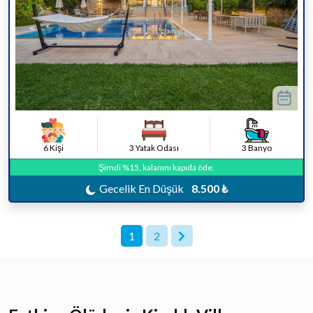
6 Kişi
3 Yatak Odası
3 Banyo
Şimdi %15, kalanını kapıda öde.
Gecelik En Düşük
8.500 ₺
1
2