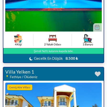
4 Kişi
2 Yatak Odası
1 Banyo
Şimdi %20, kalanını kapıda öde.
Gecelik En Düşük
8.500 ₺
Villa Yelken 1
Fethiye / Ölüdeniz
Geniş Aile Villası