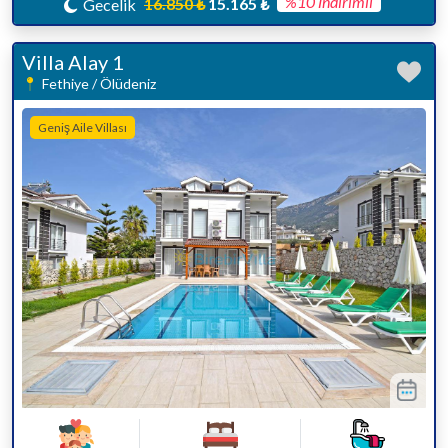
%10 İndirimli
16.850 ₺
15.165 ₺
Gecelik
Villa Alay 1
Fethiye / Ölüdeniz
Geniş Aile Villası