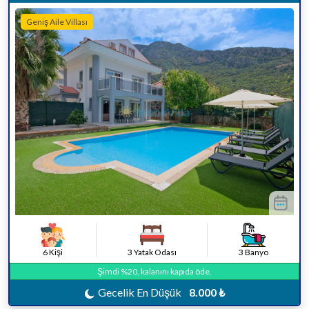
Geniş Aile Villası
6 Kişi
3 Yatak Odası
3 Banyo
Şimdi %20, kalanını kapıda öde.
Gecelik En Düşük
8.000 ₺