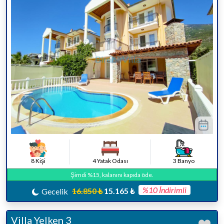
8 Kişi
4 Yatak Odası
3 Banyo
Şimdi %15, kalanını kapıda öde.
%10 İndirimli
16.850 ₺
15.165 ₺
Gecelik
Villa Yelken 3