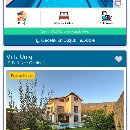
8 Kişi
4 Yatak Odası
3 Banyo
Şimdi %15, kalanını kapıda öde.
Gecelik En Düşük
8.500 ₺
Villa Uniq
Fethiye / Ölüdeniz
Fransız Küvet