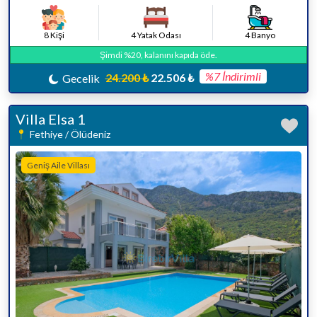
8 Kişi
4 Yatak Odası
4 Banyo
Şimdi %20, kalanını kapıda öde.
%7 İndirimli
24.200 ₺
22.506 ₺
Gecelik
Villa Elsa 1
Fethiye / Ölüdeniz
Geniş Aile Villası