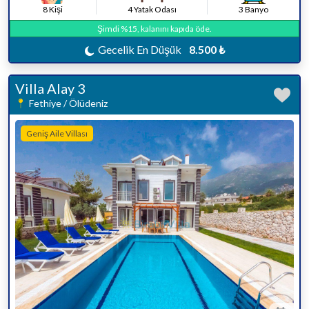
8 Kişi
4 Yatak Odası
3 Banyo
Şimdi %15, kalanını kapıda öde.
Gecelik En Düşük
8.500 ₺
Villa Alay 3
Fethiye / Ölüdeniz
Geniş Aile Villası