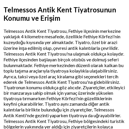
Telmessos Antik Kent Tiyatrosunun
Konumu ve Erişim
Telmessos Antik Kent Tiyatrosu, Fethiye ilçesinin merkezine
yaklaşık 4 kilometre mesafede, özellikle Fethiye Körfezi'nin
kuzeydoğu kıyısında yer almaktadır. Tiyatro, özel bir arazi
üzerine inşa edilmiş olup, çevresi antik kalıntılarla çevrilidir.
Telmessos Antik Kent Tiyatrosu'na ulaşmak oldukça kolaydır.
Fethiye ilçesinden başlayan birçok otobüs ve dolmuş seferi
bulunmaktadır. Fethiye merkezinden düzenli olarak kalkan bu
toplu taşıma araçlarıyla tiyatroya kolaylıkla ulaşabilirsiniz.
Ayrıca, taksi veya özel araç kiralama gibi seçenekleri tercih
ederek de Telmessos Antik Kent Tiyatrosu'na gidebilirsiniz.
Tiyatronun konumu oldukça göz alıcıdır. Ziyaretçiler, etkileyici
bir manzaraya sahip olmak için yamaç üzerinde yükselen
tiyatroya tırmanırken Fethiye Körfezi'nin güzelliklerinin
keyfini çıkarabilirler. Tiyatro aynı zamanda diğer antik
kalıntılarla birlikte bulunduğu için ziyaretçiler, Telmessos
Antik Kenti'nde gezinti yaparken tiyatroya da uğrayabilirler.
Telmessos Antik Kent Tiyatrosu, Fethiye bölgesindeki turistik
bölgelerin yakınında yer aldığı için ziyaretçilerin kolayca