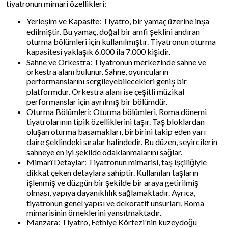
tiyatronun mimari özellikleri:
Yerleşim ve Kapasite: Tiyatro, bir yamaç üzerine inşa
edilmiştir. Bu yamaç, doğal bir amfi şeklini andıran
oturma bölümleri için kullanılmıştır. Tiyatronun oturma
kapasitesi yaklaşık 6.000 ila 7.000 kişidir.
Sahne ve Orkestra: Tiyatronun merkezinde sahne ve
orkestra alanı bulunur. Sahne, oyuncuların
performanslarını sergileyebilecekleri geniş bir
platformdur. Orkestra alanı ise çeşitli müzikal
performanslar için ayrılmış bir bölümdür.
Oturma Bölümleri: Oturma bölümleri, Roma dönemi
tiyatrolarının tipik özelliklerini taşır. Taş bloklardan
oluşan oturma basamakları, birbirini takip eden yarı
daire şeklindeki sıralar halindedir. Bu düzen, seyircilerin
sahneye en iyi şekilde odaklanmalarını sağlar.
Mimarî Detaylar: Tiyatronun mimarisi, taş işçiliğiyle
dikkat çeken detaylara sahiptir. Kullanılan taşların
işlenmiş ve düzgün bir şekilde bir araya getirilmiş
olması, yapıya dayanıklılık sağlamaktadır. Ayrıca,
tiyatronun genel yapısı ve dekoratif unsurları, Roma
mimarisinin örneklerini yansıtmaktadır.
Manzara: Tiyatro, Fethiye Körfezi'nin kuzeydoğu