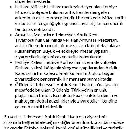
düzenlenmektedir.
Fethiye Müzesi: Fethiye merkezinde yer alan Fethiye
Müzesi, bölgede bulunan antik kentlerden gelen
arkeolojik eserlerin sergilendiği bir müzedir. Müze, tarihi
ve kültürel zenginliğiyle ilgilenen ziyaretçiler için önemli
bir durak noktasıdır.
Amyntas Mezarları: Telmessos Antik Kent
Tiyatrosu'nun yakınında yer alan Amyntas Mezarları,
antik dönemde önemli bir mezarlara kompleksi olarak
kullanılmıştır. Büyük ve etkileyici mezar yapıları,
ziyaretçilerin ilgisini çeken tarihi kalıntılardır.
Fethiye Kalesi: Fethiye Körfezi'nin üzerinde yükselen
Fethiye Kalesi, bölgenin simgesel yapılarından biridir.
Kale, tarihi bir kalesi olarak kullanılmış olup, bugün
ziyaretçilere panoramik bir manzara sunmaktadır.
Ölüdeniz: Telmessos Antik Kent Tiyatrosu'na kısa bir
mesafede bulunan Ölüdeniz, Türkiye'nin en ünlü
plajlarından biridir. Berrak turkuaz renkteki denizi ve
muhteşem doğal güzellikleriyle ziyaretçileri kendine
çeken bir tatil beldesidir.
Bu yerler, Telmessos Antik Kent Tiyatrosu ziyaretiniz
sırasında keşfedebileceğiniz diğer önemli noktalardan sadece
birkaçıdır. Fethiye bölgesi, tarihi, doğal güzellikleri ve turistik