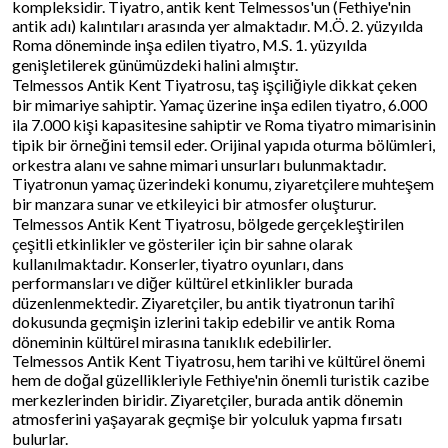
kompleksidir. Tiyatro, antik kent Telmessos'un (Fethiye'nin
antik adı) kalıntıları arasında yer almaktadır. M.Ö. 2. yüzyılda
Roma döneminde inşa edilen tiyatro, M.S. 1. yüzyılda
genişletilerek günümüzdeki halini almıştır.
Telmessos Antik Kent Tiyatrosu, taş işçiliğiyle dikkat çeken
bir mimariye sahiptir. Yamaç üzerine inşa edilen tiyatro, 6.000
ila 7.000 kişi kapasitesine sahiptir ve Roma tiyatro mimarisinin
tipik bir örneğini temsil eder. Orijinal yapıda oturma bölümleri,
orkestra alanı ve sahne mimari unsurları bulunmaktadır.
Tiyatronun yamaç üzerindeki konumu, ziyaretçilere muhteşem
bir manzara sunar ve etkileyici bir atmosfer oluşturur.
Telmessos Antik Kent Tiyatrosu, bölgede gerçekleştirilen
çeşitli etkinlikler ve gösteriler için bir sahne olarak
kullanılmaktadır. Konserler, tiyatro oyunları, dans
performansları ve diğer kültürel etkinlikler burada
düzenlenmektedir. Ziyaretçiler, bu antik tiyatronun tarihî
dokusunda geçmişin izlerini takip edebilir ve antik Roma
döneminin kültürel mirasına tanıklık edebilirler.
Telmessos Antik Kent Tiyatrosu, hem tarihi ve kültürel önemi
hem de doğal güzellikleriyle Fethiye'nin önemli turistik cazibe
merkezlerinden biridir. Ziyaretçiler, burada antik dönemin
atmosferini yaşayarak geçmişe bir yolculuk yapma fırsatı
bulurlar.