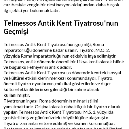
cazibesiyle zengin bir destinasyon olduğundan, daha birçok
ilgi çekici yer bulunmaktadır.
Telmessos Antik Kent Tiyatrosu'nun
Geçmişi
Telmessos Antik Kent Tiyatrosu'nun geçmişi, Roma
İmparatorluğu dönemine kadar uzanır. Tiyatro, M.Ö. 2.
yüzyılda Roma İmparatorluğu'nun etkisiyle inşa edilmiştir.
Telmessos, antik dönemde önemli bir Likya kenti olarak bilinir
ve bugünkü Fethiye'nin antik adıdır.
Telmessos Antik Kent Tiyatrosu, o dönemde kentteki sosyal
ve kültürel etkinliklerin merkezi konumundaydı. Tiyatro,
önemli tiyatro oyunlarının, müzikal gösterilerin ve diğer
kültürel etkinliklerin sergilendiği bir sahne olarak
kullanılmıştır.
Tiyatronun inşası, Roma döneminin mimari stilini
yansıtmaktadır. Orijinal olarak daha küçük bir tiyatro olarak
yapılan Telmessos Antik Kent Tiyatrosu, M.S. 1. yüzyılda
genişletilmiş ve günümüzdeki büyüklüğüne ulaşmıştır.
Tiyatro, zamanla restore edilmiş ve kısmen korunmuştur.
Restorasyon çalışmaları sayesinde, tiyatronun bazı bölümleri