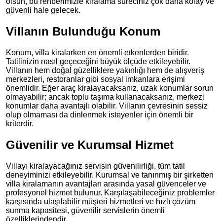
olsun, bu rehberimizle kiralama süreciniz çok daha kolay ve
güvenli hale gelecek.
Villanın Bulunduğu Konum
Konum, villa kiralarken en önemli etkenlerden biridir.
Tatilinizin nasıl geçeceğini büyük ölçüde etkileyebilir.
Villanın hem doğal güzelliklere yakınlığı hem de alışveriş
merkezleri, restoranlar gibi sosyal imkanlara erişimi
önemlidir. Eğer araç kiralayacaksanız, uzak konumlar sorun
olmayabilir; ancak toplu taşıma kullanacaksanız, merkezi
konumlar daha avantajlı olabilir. Villanın çevresinin sessiz
olup olmaması da dinlenmek isteyenler için önemli bir
kriterdir.
Güvenilir ve Kurumsal Hizmet
Villayı kiralayacağınız servisin güvenilirliği, tüm tatil
deneyiminizi etkileyebilir. Kurumsal ve tanınmış bir şirketten
villa kiralamanın avantajları arasında yasal güvenceler ve
profesyonel hizmet bulunur. Karşılaşabileceğiniz problemler
karşısında ulaşılabilir müşteri hizmetleri ve hızlı çözüm
sunma kapasitesi, güvenilir servislerin önemli
özelliklerindendir.