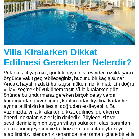
Villa Kiralarken Dikkat
Edilmesi Gerekenler Nelerdir?
Villada tatil yapmak, günlük hayatın stresinden uzaklaşarak
özgürce vakit geçirebileceğiniz, huzurlu bir kaçış sunar.
Ancak, hayalinizdeki bu kaçışı mükemmel kılmak için doğru
villayı seçmek büyük önem taşır. Villa kiralarken göz
önünde bulundurmanız gereken birçok detay vardır;
konumundan güvenliğine, konforundan fiyatına kadar her
ayrıntı tatilinizin kalitesini doğrudan etkileyebilir. Bu
yazımızda, villa kiralarken dikkat edilmesi gereken en
önemli noktaları sizler için derledik. Böylece, siz ve
sevdikleriniz için en uygun villayı bulurken, olası sorunları
en aza indirgeyebilir ve tatilinizden tam anlamıyla keyif
alabilirsiniz. İster deniz kenarında ister orman içinde bir villa