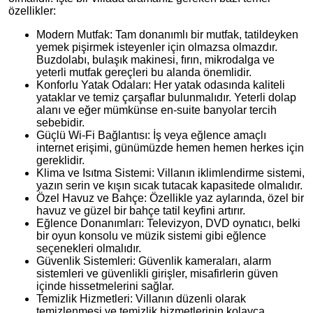
özellikler:
Modern Mutfak: Tam donanımlı bir mutfak, tatildeyken
yemek pişirmek isteyenler için olmazsa olmazdır.
Buzdolabı, bulaşık makinesi, fırın, mikrodalga ve
yeterli mutfak gereçleri bu alanda önemlidir.
Konforlu Yatak Odaları: Her yatak odasında kaliteli
yataklar ve temiz çarşaflar bulunmalıdır. Yeterli dolap
alanı ve eğer mümkünse en-suite banyolar tercih
sebebidir.
Güçlü Wi-Fi Bağlantısı: İş veya eğlence amaçlı
internet erişimi, günümüzde hemen hemen herkes için
gereklidir.
Klima ve Isıtma Sistemi: Villanın iklimlendirme sistemi,
yazın serin ve kışın sıcak tutacak kapasitede olmalıdır.
Özel Havuz ve Bahçe: Özellikle yaz aylarında, özel bir
havuz ve güzel bir bahçe tatil keyfini artırır.
Eğlence Donanımları: Televizyon, DVD oynatıcı, belki
bir oyun konsolu ve müzik sistemi gibi eğlence
seçenekleri olmalıdır.
Güvenlik Sistemleri: Güvenlik kameraları, alarm
sistemleri ve güvenlikli girişler, misafirlerin güven
içinde hissetmelerini sağlar.
Temizlik Hizmetleri: Villanın düzenli olarak
temizlenmesi ve temizlik hizmetlerinin kolayca